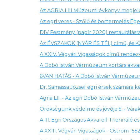
Az AGRIA LIII Múzeumi évkönyv megjel
Az egri veres - Szőlő és bortermelés Ege
DIV Festmény (papír 2020) restaurálásr
Az ÉVSZAKOK (NYÁR ÉS TÉL) című, és K
A XXIV. Végvári Vigasságok című rendez
A Dobó István Vármúzeum kortárs akvare
6VAN HATÁS - A Dobó István Vármúzeum 
Dr. Samassa József egri érsek számára k
Agria LII. - Az egri Dobó István Vármúz
Örökségünk védelme és jövője 5. - Vár
A III. Egri Országos Akvarell Triennálé
A XXIII. Végvári Vigasságok - Ostrom 15