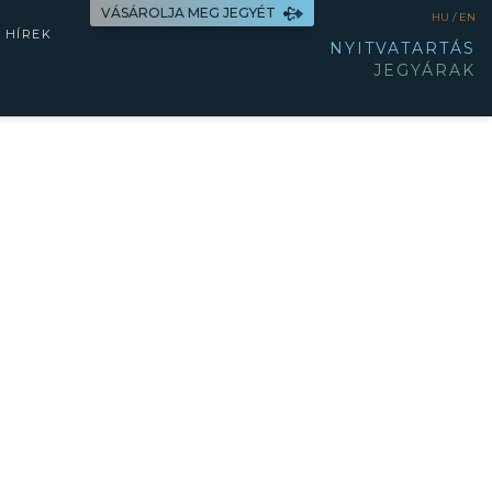
VÁSÁROLJA MEG JEGYÉT
HU /
EN
HÍREK
NYITVATARTÁS
JEGYÁRAK