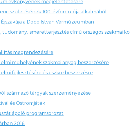
úzeum évkönyvének megjelentetésére
renc születésének 100. évfordulója alkalmából
Éjszakája a Dobó István Vármúzeumban
 tudomány, ismeretterjesztés című országos szakmai ko
iállítás megrendezésére
elmi műhelyének szakmai anyag beszerzésére
mi fejlesztésére és eszközbeszerzésre
m
kából származó tárgyak szerzeményezése
tivál és Ostromjáték
ltuszát ápoló programsorozat
árban 2016.