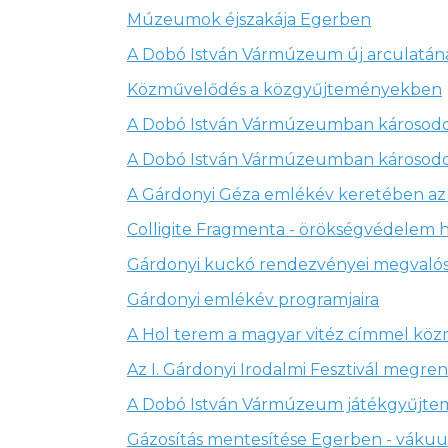
Múzeumok éjszakája Egerben
A Dobó István Vármúzeum új arculatána
Közművelődés a közgyűjteményekben
A Dobó István Vármúzeumban károsodot
A Dobó István Vármúzeumban károsodott
A Gárdonyi Géza emlékév keretében az 
Colligite Fragmenta - örökségvédelem
Gárdonyi kuckó rendezvényei megvalós
Gárdonyi emlékév programjaira
A Hol terem a magyar vitéz címmel kö
Az I. Gárdonyi Irodalmi Fesztivál megre
A Dobó István Vármúzeum játékgyűjte
Gázosítás mentesítése Egerben - vákuum