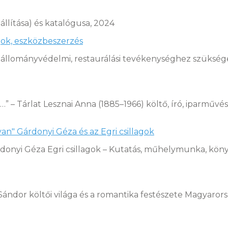
iállítása) és katalógusa, 2024
ok, eszközbeszerzés
t állományvédelmi, restaurálási tevékenységhez szüksé
” – Tárlat Lesznai Anna (1885–1966) költő, író, iparművé
an" Gárdonyi Géza és az Egri csillagok
donyi Géza Egri csillagok – Kutatás, műhelymunka, köny
r költői világa és a romantika festészete Magyarorszá