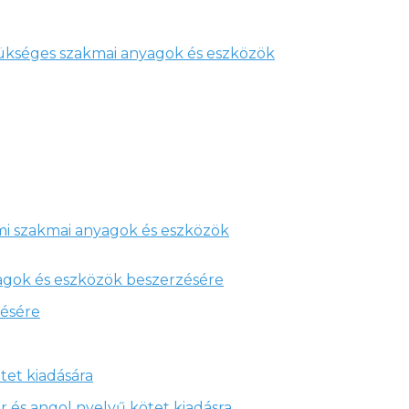
zükséges szakmai anyagok és eszközök
mi szakmai anyagok és eszközök
agok és eszközök beszerzésére
zésére
et kiadására
 angol nyelvű kötet kiadásra