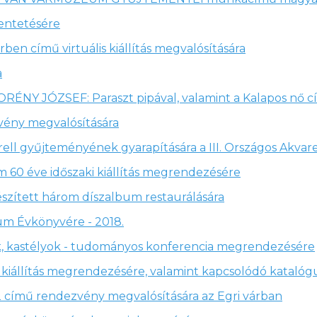
entetésére
rben című virtuális kiállítás megvalósítására
a
ORÉNY JÓZSEF: Paraszt pipával, valamint a Kalapos n
vény megvalósítására
ll gyűjteményének gyarapítására a III. Országos Akvare
60 éve időszaki kiállítás megrendezésére
észített három díszalbum restaurálására
eum Évkönyvére - 2018.
ak, kastélyok - tudományos konferencia megrendezésére
 és kiállítás megrendezésére, valamint kapcsolódó katal
52 című rendezvény megvalósítására az Egri várban