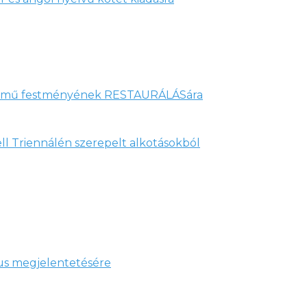
ő című festményének RESTAURÁLÁSára
ll Triennálén szerepelt alkotásokból
ógus megjelentetésére