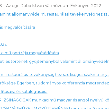
 = Az egri Dobó István Vármúzeum Évkönyve, 2022
lamint állományvédelmi, restaurálási tevékenységhez s
tás megvalósítására
2022
 című portréja megvásárlására
ti és történeti gyűjteményből valamint állományvédel
i restaurálási tevékenységhez szükséges szakmai any
a öröksége Egerben, tudományos konferencia megrende
lításaira és katalógusaira
I ZSINAGÓGÁK munkacímű magyar és angol nyelvű köt
ISTVÁN VÁRMÚZEUM GYŰJTEMÉNYEI munkacímű magyar és