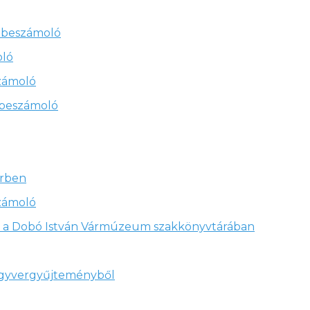
ai beszámoló
oló
számoló
 beszámoló
erben
számoló
ra a Dobó István Vármúzeum szakkönyvtárában
fegyvergyűjteményből