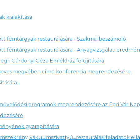
k kialakítása
t fémtárgyak restaurálására - Szakmai beszámoló
 fémtárgyak restaurálására - Anyagvizsgálati eredmé
egri Gárdonyi Géza Emlékház felújítására
 heves megyében című konferencia megrendezésére
ítására
zművelődési programok megrendezésére az Egri Vár Nap
ndezésére
ményének gyarapítására
szekrény, vákuumszivattyú...restaurálási feladatok ell