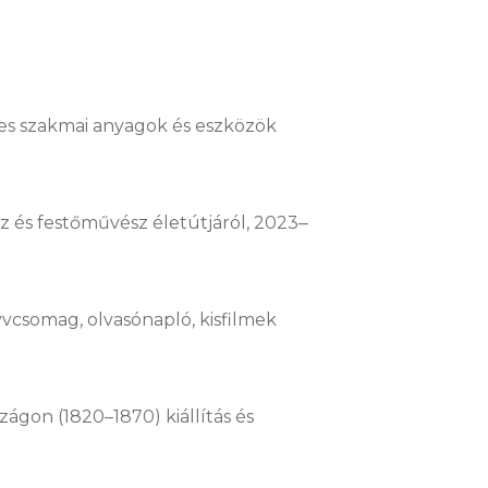
ges szakmai anyagok és eszközök
sz és festőművész életútjáról, 2023‒
vcsomag, olvasónapló, kisfilmek
gon (1820–1870) kiállítás és