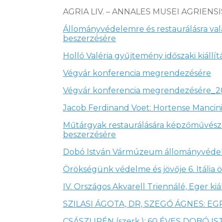
AGRIA LIV. – ANNALES MUSEI AGRIENSIS
Állományvédelemre és restaurálásra va
beszerzésére
Holló Valéria gyűjtemény időszaki kiállí
Végvár konferencia megrendezésére
Végvár konferencia megrendezésére_
Jacob Ferdinand Voet: Hortense Mancini
Műtárgyak restaurálására képzőművésze
beszerzésére
Dobó István Vármúzeum állományvédelm
Örökségünk védelme és jövője 6. Itáli
IV. Országos Akvarell Triennálé, Eger kiál
SZILASI ÁGOTA, DR, SZEGŐ ÁGNES: EGR
CSÁSZI IRÉN (szerk.): 60 ÉVES DOBÓ 