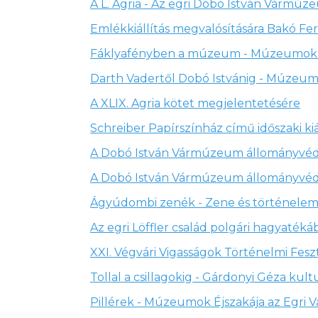
A L. Agria - Az egri Dobó István Várm
Emlékkiállítás megvalósítására Bakó Fe
Fáklyafényben a múzeum - Múzeumok 
Darth Vadertől Dobó Istvánig - Múzeum,
A XLIX. Agria kötet megjelentetésére
Schreiber Papírszínház című időszaki k
A Dobó István Vármúzeum állományvéd
A Dobó István Vármúzeum állományvédel
Ágyúdombi zenék - Zene és történele
Az egri Löffler család polgári hagyaté
XXI. Végvári Vigasságok Történelmi Fesz
Tollal a csillagokig - Gárdonyi Géza ku
Pillérek - Múzeumok Éjszakája az Egri V