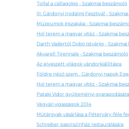
Tollal a csillagokig - Szakmai beszámoló
III. Gárdonyi Irodalmi Fesztivál - Szakm
Múzeumok éjszakája - Szakmai beszám
Hol terem a magyar vitéz - Szakmai be
Darth Vadertől Dobó Istvánig - Szakmai
Akvarell Tirennale - Szakmai beszámoló
Az elveszett világok vándorkiállításra
Földre néző szem... Gárdonyi napok Eg
Hol terem a magyar vitéz - Szakmai be
Pataki Vidor gyűjteményi gyarapodásá
Végvári vigasságok 2014
Műtárgyak vásárlása a Péterváry-féle 
Schreiber papírszínház restaurálására