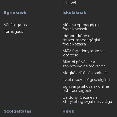
Hírlevél
Egrieknek
Iskoláknak
Várlátogatás
Múzeumpedagógiai
foglalkozások
Támogass!
Időpont kérése
múzeumpedagógiai
foglalkozásra
MÁV fogadónyilatkozat
letöltése
Alkotói pályázat: a
szőlőművelés öröksége
Megközelítés és parkolás
Iskolai közösségi szolgálat
Egri vár játékosan - online
oktatási segédlet
Gárdonyi Géza és a
Storytelling izgalmas világa
Szolgáltatás
Hírek