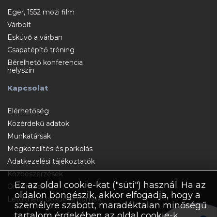
Eger, 1552 mozi film
Várbolt
Esküvő a várban
Csapatépítő tréning
Bérelhető konferencia
helyszín
Kapcsolat
Elérhetőség
Közérdekű adatok
Munkatársak
Megközelítés és parkolás
Adatkezelési tájékoztatók
Közbeszerzések
Ez az oldal cookie-kat ("süti") használ. Ha az
Önkéntesség
oldalon böngészik, akkor elfogadja, hogy a
Letölthető dokumentumok
személyre szabott, maradéktalan minőségű
tartalom érdekében az oldal cookie-k