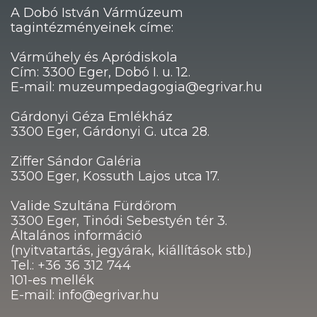
A Dobó István Vármúzeum
tagintézményeinek címe:
Várműhely és Apródiskola
Cím: 3300 Eger, Dobó I. u. 12.
E-mail: muzeumpedagogia@egrivar.hu
Gárdonyi Géza Emlékház
3300 Eger, Gárdonyi G. utca 28.
Ziffer Sándor Galéria
3300 Eger, Kossuth Lajos utca 17.
Valide Szultána Fürdőrom
3300 Eger, Tinódi Sebestyén tér 3.
Általános információ
(nyitvatartás, jegyárak, kiállítások stb.)
Tel.: +36 36 312 744
101-es mellék
E-mail: info@egrivar.hu