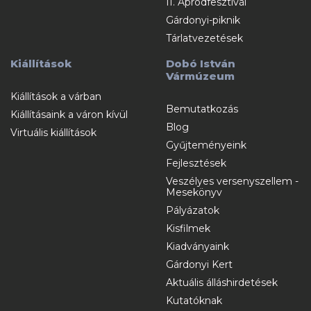
II. Apródfesztivál
Gárdonyi-piknik
Tárlatvezetések
Kiállítások
Dobó István
Vármúzeum
Kiállítások a várban
Bemutatkozás
Kiállításaink a váron kívül
Blog
Virtuális kiállítások
Gyűjteményeink
Fejlesztések
Veszélyes versenyszellem -
Mesekönyv
Pályázatok
Kisfilmek
Kiadványaink
Gárdonyi Kert
Aktuális álláshirdetések
Kutatóknak