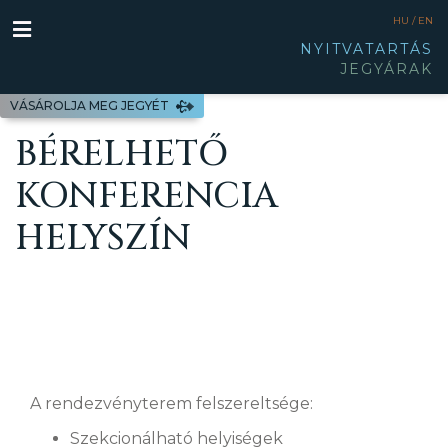
HU /
EN
NYITVATARTÁS
JEGYÁRAK
VÁSÁROLJA MEG JEGYÉT
BÉRELHETŐ
KONFERENCIA
HELYSZÍN
A rendezvényterem felszereltsége:
Szekcionálható helyiségek