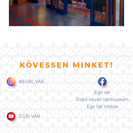
KÖVESSEN MINKET!
#EGRI_VAR
Egri vár
Dobó István Vármúzeum
Egri Vár Vitézei
EGRI VÁR