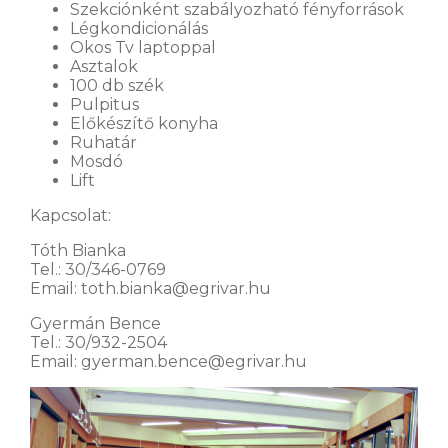
Szekciónként szabályozható fényforrások
Légkondicionálás
Okos Tv laptoppal
Asztalok
100 db szék
Pulpitus
Előkészítő konyha
Ruhatár
Mosdó
Lift
Kapcsolat:
Tóth Bianka
Tel.: 30/346-0769
Email:
toth.bianka@egrivar.hu
Gyermán Bence
Tel.: 30/932-2504
Email: gyerman.bence@egrivar.hu