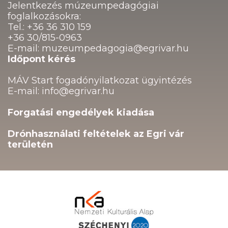
Jelentkezés múzeumpedagógiai
foglalkozásokra:
Tel.: +36 36 310 159
+36 30/815-0963
E-mail: muzeumpedagogia@egrivar.hu
Időpont kérés
MÁV Start fogadónyilatkozat ügyintézés
E-mail: info@egrivar.hu
Forgatási engedélyek kiadása
Drónhasználati feltételek az Egri vár
területén