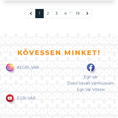
…
1
2
3
4
19
KÖVESSEN MINKET!
#EGRI_VAR
Egri vár
Dobó István Vármúzeum
Egri Vár Vitézei
EGRI VÁR