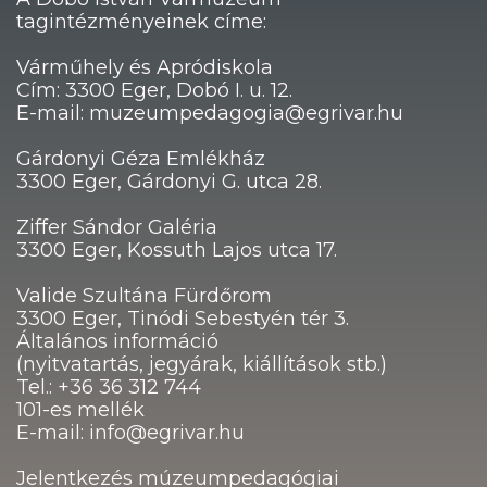
tagintézményeinek címe:
Várműhely és Apródiskola
Cím: 3300 Eger, Dobó I. u. 12.
E-mail: muzeumpedagogia@egrivar.hu
Gárdonyi Géza Emlékház
3300 Eger, Gárdonyi G. utca 28.
Ziffer Sándor Galéria
3300 Eger, Kossuth Lajos utca 17.
Valide Szultána Fürdőrom
3300 Eger, Tinódi Sebestyén tér 3.
Általános információ
(nyitvatartás, jegyárak, kiállítások stb.)
Tel.: +36 36 312 744
101-es mellék
E-mail: info@egrivar.hu
Jelentkezés múzeumpedagógiai