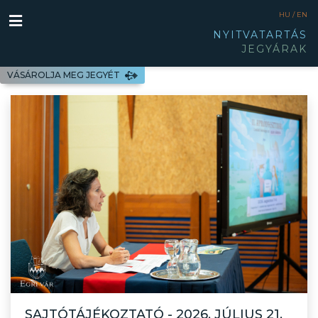
HU /
EN
NYITVATARTÁS
JEGYÁRAK
VÁSÁROLJA MEG JEGYÉT
SAJTÓTÁJÉKOZTATÓ - 2026. JÚLIUS 21.