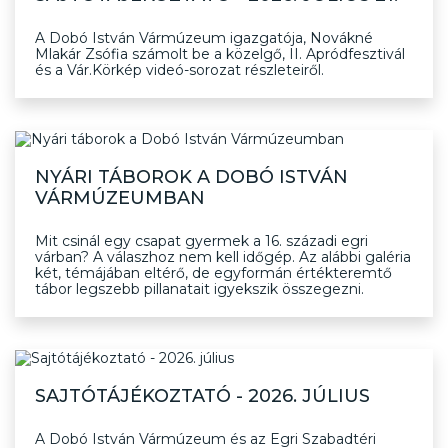
A Dobó István Vármúzeum igazgatója, Novákné
Mlakár Zsófia számolt be a közelgő, II. Apródfesztivál
és a Vár.Körkép videó-sorozat részleteiről.
NYÁRI TÁBOROK A DOBÓ ISTVÁN
VÁRMÚZEUMBAN
Mit csinál egy csapat gyermek a 16. századi egri
várban? A válaszhoz nem kell időgép. Az alábbi galéria
két, témájában eltérő, de egyformán értékteremtő
tábor legszebb pillanatait igyekszik összegezni.
SAJTÓTÁJÉKOZTATÓ - 2026. JÚLIUS
A Dobó István Vármúzeum és az Egri Szabadtéri