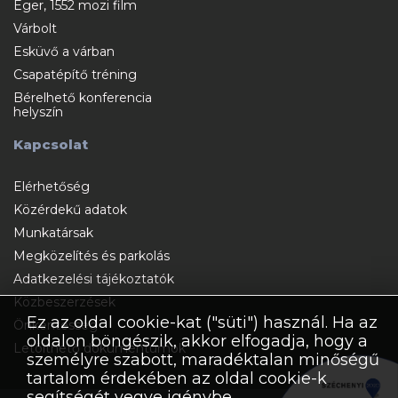
Eger, 1552 mozi film
Várbolt
Esküvő a várban
Csapatépítő tréning
Bérelhető konferencia
helyszín
Kapcsolat
Elérhetőség
Közérdekű adatok
Munkatársak
Megközelítés és parkolás
Adatkezelési tájékoztatók
Közbeszerzések
Ez az oldal cookie-kat ("süti") használ. Ha az
Önkéntesség
oldalon böngészik, akkor elfogadja, hogy a
Letölthető dokumentumok
személyre szabott, maradéktalan minőségű
tartalom érdekében az oldal cookie-k
segítségét vegye igénybe.