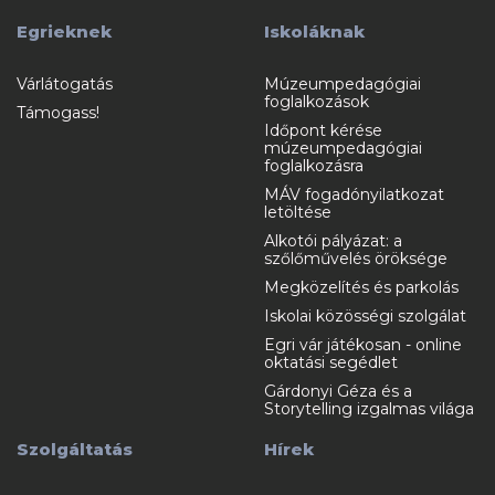
Egrieknek
Iskoláknak
Várlátogatás
Múzeumpedagógiai
foglalkozások
Támogass!
Időpont kérése
múzeumpedagógiai
foglalkozásra
MÁV fogadónyilatkozat
letöltése
Alkotói pályázat: a
szőlőművelés öröksége
Megközelítés és parkolás
Iskolai közösségi szolgálat
Egri vár játékosan - online
oktatási segédlet
Gárdonyi Géza és a
Storytelling izgalmas világa
Szolgáltatás
Hírek