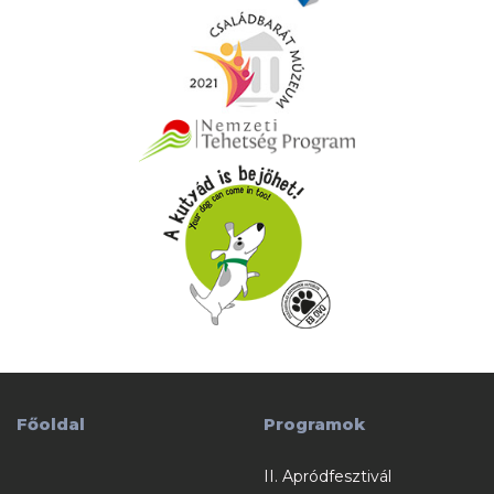
Főoldal
Programok
II. Apródfesztivál