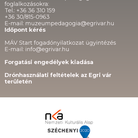
foglalkozásokra:
Tel.: +36 36 310 159
+36 30/815-0963
E-mail: muzeumpedagogia@egrivar.hu
Időpont kérés
MÁV Start fogadónyilatkozat ügyintézés
E-mail: info@egrivar.hu
Forgatási engedélyek kiadása
Drónhasználati feltételek az Egri vár
területén