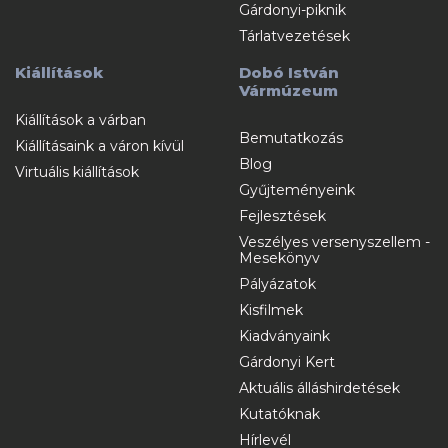
Gárdonyi-piknik
Tárlatvezetések
Kiállítások
Dobó István
Vármúzeum
Kiállítások a várban
Bemutatkozás
Kiállításaink a váron kívül
Blog
Virtuális kiállítások
Gyűjteményeink
Fejlesztések
Veszélyes versenyszellem -
Mesekönyv
Pályázatok
Kisfilmek
Kiadványaink
Gárdonyi Kert
Aktuális álláshirdetések
Kutatóknak
Hírlevél