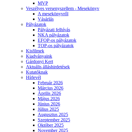
MVP
Veszélyes versenyszellem - Mesekönyv
A mesekönyvről
Vásárlás
Pályázatok
Pályázati felhívás
NKA pályázatok
EFOP-os pályázatok
TOP-os pályázatok
Kisfilmek
Kiadványaink
Gárdonyi Kert
Aktuális álláshirdetések
Kutatóknak
Hírlevél
Február 2026
Március 2026
Április 2026
Május 2026
Június 2026
Július 2025
Augusztus 2025
Szeptember 2025
Október 2025
November 2025