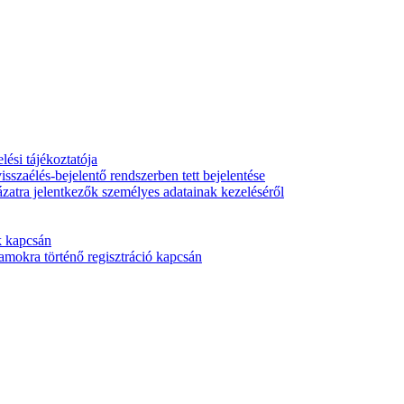
ési tájékoztatója
isszaélés-bejelentő rendszerben tett bejelentése
ázatra jelentkezők személyes adatainak kezeléséről
k kapcsán
mokra történő regisztráció kapcsán