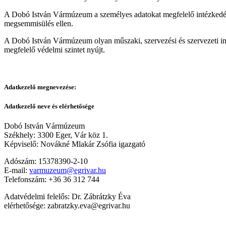
A Dobó István Vármúzeum a személyes adatokat megfelelő intézkedésekk
megsemmisülés ellen.
A Dobó István Vármúzeum olyan műszaki, szervezési és szervezeti in
megfelelő védelmi szintet nyújt.
Adatkezelő megnevezése:
Adatkezelő neve és elérhetősége
Dobó István Vármúzeum
Székhely: 3300 Eger, Vár köz 1.
Képviselő: Novákné Mlakár Zsófia igazgató
Adószám: 15378390-2-10
E-mail:
varmuzeum@egrivar.hu
Telefonszám: +36 36 312 744
Adatvédelmi felelős: Dr. Zábrátzky Éva
elérhetősége: zabratzky.eva@egrivar.hu