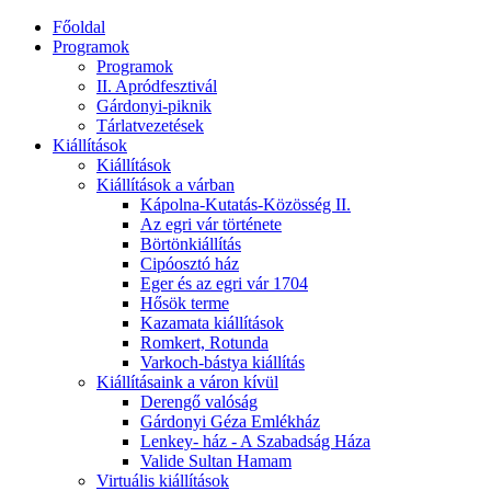
Főoldal
Programok
Programok
II. Apródfesztivál
Gárdonyi-piknik
Tárlatvezetések
Kiállítások
Kiállítások
Kiállítások a várban
Kápolna-Kutatás-Közösség II.
Az egri vár története
Börtönkiállítás
Cipóosztó ház
Eger és az egri vár 1704
Hősök terme
Kazamata kiállítások
Romkert, Rotunda
Varkoch-bástya kiállítás
Kiállításaink a váron kívül
Derengő valóság
Gárdonyi Géza Emlékház
Lenkey- ház - A Szabadság Háza
Valide Sultan Hamam
Virtuális kiállítások