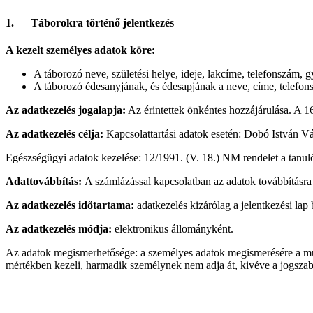
1. Táborokra történő jelentkezés
A kezelt személyes adatok köre:
A táborozó neve, születési helye, ideje, lakcíme, telefonszám, g
A táborozó édesanyjának, és édesapjának a neve, címe, telefon
Az adatkezelés jogalapja:
Az érintettek önkéntes hozzájárulása. A 16
Az adatkezelés célja:
Kapcsolattartási adatok esetén: Dobó István Vá
Egészségügyi adatok kezelése: 12/1991. (V. 18.) NM rendelet a tanuló
Adattovábbítás:
A számlázással kapcsolatban az adatok továbbításr
Az adatkezelés időtartama:
adatkezelés kizárólag a jelentkezési lap 
Az adatkezelés módja:
elektronikus állományként.
Az adatok megismerhetősége: a személyes adatok megismerésére a múz
mértékben kezeli, harmadik személynek nem adja át, kivéve a jogsza