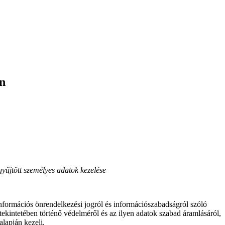
án
űjtött személyes adatok kezelése
nformációs önrendelkezési jogról és információszabadságról szóló
kintetében történő védelméről és az ilyen adatok szabad áramlásáról,
alapján kezeli.