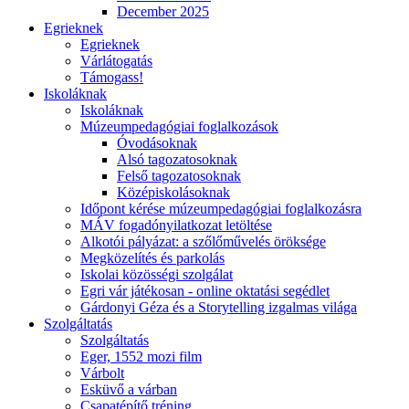
December 2025
Egrieknek
Egrieknek
Várlátogatás
Támogass!
Iskoláknak
Iskoláknak
Múzeumpedagógiai foglalkozások
Óvodásoknak
Alsó tagozatosoknak
Felső tagozatosoknak
Középiskolásoknak
Időpont kérése múzeumpedagógiai foglalkozásra
MÁV fogadónyilatkozat letöltése
Alkotói pályázat: a szőlőművelés öröksége
Megközelítés és parkolás
Iskolai közösségi szolgálat
Egri vár játékosan - online oktatási segédlet
Gárdonyi Géza és a Storytelling izgalmas világa
Szolgáltatás
Szolgáltatás
Eger, 1552 mozi film
Várbolt
Esküvő a várban
Csapatépítő tréning