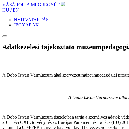
VÁSÁROLJA MEG JEGYÉT
HU /
EN
NYITVATARTÁS
JEGYÁRAK
Adatkezelési tájékoztató múzeumpedagógia
A Dobó István Vármúzeum által szervezett múzeumpedagógiai programo
A Dobó István Vármúzeum által s
A Dobó István Vármúzeum tiszteletben tartja a személyes adatok véde
2011. évi CXII. törvény, és az Európai Parlament és Tanács (EU) 201
valamint a 95/46/EK irányelv hatályon kívül helyezéséről szóló – rend