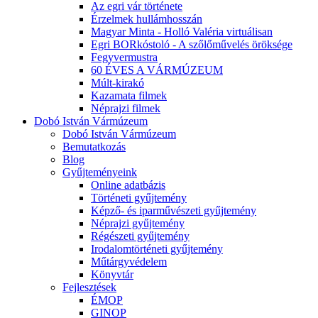
Az egri vár története
Érzelmek hullámhosszán
Magyar Minta - Holló Valéria virtuálisan
Egri BORkóstoló - A szőlőművelés öröksége
Fegyvermustra
60 ÉVES A VÁRMÚZEUM
Múlt-kirakó
Kazamata filmek
Néprajzi filmek
Dobó István Vármúzeum
Dobó István Vármúzeum
Bemutatkozás
Blog
Gyűjteményeink
Online adatbázis
Történeti gyűjtemény
Képző- és iparművészeti gyűjtemény
Néprajzi gyűjtemény
Régészeti gyűjtemény
Irodalomtörténeti gyűjtemény
Műtárgyvédelem
Könyvtár
Fejlesztések
ÉMOP
GINOP