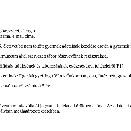
yógyszerei, allergia.
száma, e-mail címe.
. életévét be nem töltött gyermek adatainak kezelése esetén a gyermek fe
rmúzeum által szervezett tábor résztvevőinek regisztrálása.
ifjúság üdülésének és táborozásának egészségügyi feltételeiről[F1] .
a kerülnek: Eger Megyei Jogú Város Önkormányzata, Intézmény-gazdálk
benyújtásától számított 5 év.
eum munkavállalói jogosultak, feladatkörükben eljárva. Az adatokat 
bályban meghatározott esetekben.