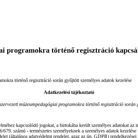
i programokra történő regisztráció kapcs
kra történő regisztráció során gyűjtött személyes adatok kezelése
Adatkezelési tájékoztató
zervezett múzeumpedagógiai programokra történő regisztráció során gy
lméhez kapcsolódó jogokat, a birtokába került személyes adatokat az i
6/679. számú - természetes személyeknek a személyes adatok kezelése te
elet (általános adatvédelmi rendelet, azaz az ún. GDPR) rendelkezései 