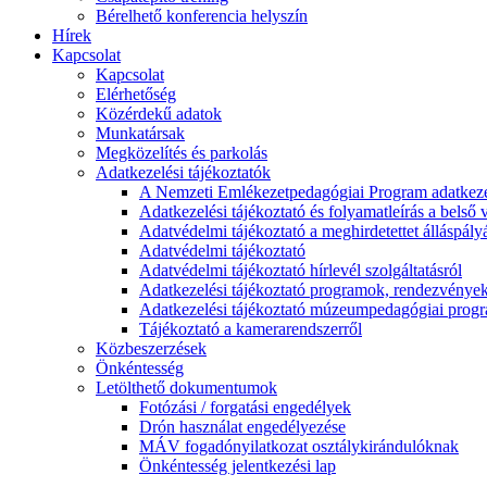
Bérelhető konferencia helyszín
Hírek
Kapcsolat
Kapcsolat
Elérhetőség
Közérdekű adatok
Munkatársak
Megközelítés és parkolás
Adatkezelési tájékoztatók
A Nemzeti Emlékezetpedagógiai Program adatkezel
Adatkezelési tájékoztató és folyamatleírás a belső v
Adatvédelmi tájékoztató a meghirdetettet álláspály
Adatvédelmi tájékoztató
Adatvédelmi tájékoztató hírlevél szolgáltatásról
Adatkezelési tájékoztató programok, rendezvénye
Adatkezelési tájékoztató múzeumpedagógiai progra
Tájékoztató a kamerarendszerről
Közbeszerzések
Önkéntesség
Letölthető dokumentumok
Fotózási / forgatási engedélyek
Drón használat engedélyezése
MÁV fogadónyilatkozat osztálykirándulóknak
Önkéntesség jelentkezési lap