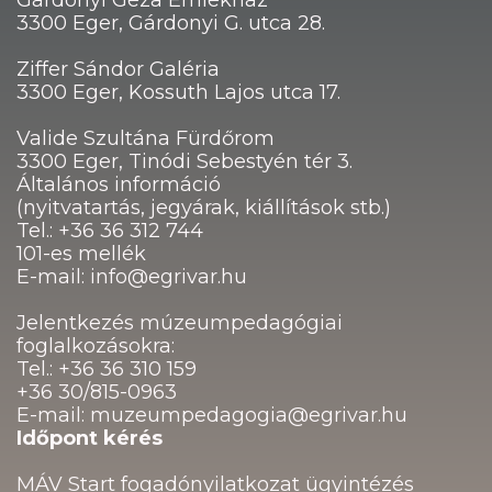
3300 Eger, Gárdonyi G. utca 28.
Ziffer Sándor Galéria
3300 Eger, Kossuth Lajos utca 17.
Valide Szultána Fürdőrom
3300 Eger, Tinódi Sebestyén tér 3.
Általános információ
(nyitvatartás, jegyárak, kiállítások stb.)
Tel.: +36 36 312 744
101-es mellék
E-mail: info@egrivar.hu
Jelentkezés múzeumpedagógiai
foglalkozásokra:
Tel.: +36 36 310 159
+36 30/815-0963
E-mail: muzeumpedagogia@egrivar.hu
Időpont kérés
MÁV Start fogadónyilatkozat ügyintézés