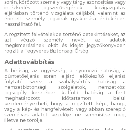
során, körözött személy vagy tárgy azonosítása vagy
intézkedés jogszerűségének közigazgatási
eljárásban történő vizsgálata céljából, valamint az
érintett személy jogainak gyakorlása érdekében
használható fel.
A rögzített felvételekbe történő betekintéseket, az
azt végző személy nevét, az adatok
megismerésének okát és idejét jegyzőkönyvben
rögzíti a Fegyveres Biztonsági Őrség.
Adattovábbítás
A bíróság, az ügyészség, a nyomozó hatóság, a
büntetőeljárás során eljáró előkészítő eljárást
folytató szerv, a szabálysértési hatóság a
nemzetbiztonsági szolgálatok, nemzetközi
jogsegély keretében külföldi hatóság a fent
meghatározott időtartamon belül
kezdeményezheti, hogy a rögzített kép-, hang-,
vagy a kép- és hangfelvételt, vagy abban szereplő
személyes adatot kezelője ne semmisítse meg,
illetve ne törölje.