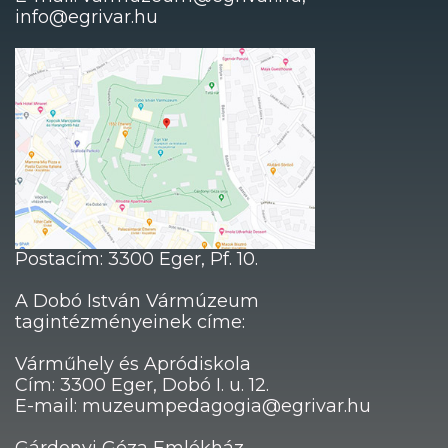
info@egrivar.hu
Postacím: 3300 Eger, Pf. 10.
A Dobó István Vármúzeum
tagintézményeinek címe:
Várműhely és Apródiskola
Cím: 3300 Eger, Dobó I. u. 12.
E-mail: muzeumpedagogia@egrivar.hu
Gárdonyi Géza Emlékház