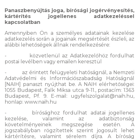
Panaszbenyújtás joga, bírósági jogérvényesítés,
kártérítés jogellenes adatkezeléssel
kapcsolatban
Amennyiben Ön a személyes adatainak kezelése
adatkezelés során a jogainak megsértését észleli, az
alábbi lehetőségek állnak rendelkezésére:
- közvetlenül az Adatkezelőhöz fordulhat
postai levélben vagy emailen keresztül
- az érintett felügyeleti hatóságnál, a Nemzeti
Adatvédelmi és Információszabadság Hatóságnál
[NAIH] panaszt nyújthat be. A NAIH elérhetőségei:
1055 Budapest, Falk Miksa utca 9-11., postacím: 1363
Budapest, Pf. 9. E-mail: ugyfelszolgalat@naih.hu,
honlap: www.naih.hu
- bírósághoz fordulhat adatai jogellenes
kezelése, valamint az adatbiztonság
követelményeinek megszegése esetén. A
jogszabályban rögzítettek szerint jogosult lehet
kártérítésre, valamint sérelem díjra. A bíróság