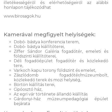
illetékességéről és elérhetőségeiről az alábbi
honlapon tájékozódhat
www.birosagok.hu
Kamerával megfigyelt helyiségek:
Dobó- bástya konferencia terem,
Dobó- bástya kiállítóterei,
Ziffer Sándor Galéria fogadótér, emeleti és
földszinti kiállítóterei,
Déli fogadóépület fogadótér és közlekedő
tere,
Varkoch kapu torony földszint és emelet,
Zászlódomb fogadótér/múzeumbolt,
közlekedő terek és mozi helyiség,
Börtön kiállítás terei,
Cipóosztó ház,
Az egri vár története állandó kiállítás
Gárdonyi-ház múzeumpedagógiai épület
bejárata