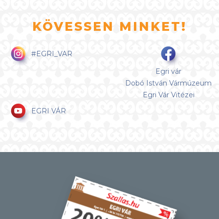
KÖVESSEN MINKET!
#EGRI_VAR
Egri vár
Dobó István Vármúzeum
Egri Vár Vitézei
EGRI VÁR