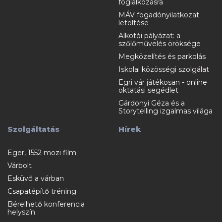
foglalkozásra
MÁV fogadónyilatkozat
letöltése
Alkotói pályázat: a
szőlőművelés öröksége
Megközelítés és parkolás
Iskolai közösségi szolgálat
Egri vár játékosan - online
oktatási segédlet
Gárdonyi Géza és a
Storytelling izgalmas világa
Szolgáltatás
Hírek
Eger, 1552 mozi film
Várbolt
Esküvő a várban
Csapatépítő tréning
Bérelhető konferencia
helyszín