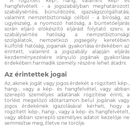
A rögzített kép-, hang, valamint kép- és
hangfelvételt - a jogszabályban meghatározott
szabálysértési, bűnüldözési, igazságszolgáltatási,
valamint nemzetbiztonsági célból - a bíróság, az
ügyészség, a nyomozó hatóság, a büntetőeljárás
során eljáró előkészítő eljárást folytató szerv, a
szabálysértési hatóság a nemzetbiztonsági
szolgálatok, nemzetközi jogsegély keretében
külföldi hatóság, jogainak gyakorlása érdekében az
érintett, valamint a jogszabály alapján eljárás
kezdeményezésére irányuló jogának gyakorlása
érdekében harmadik személy részére lehet átadni.
Az érintettek jogai
Az, akinek jogát vagy jogos érdekét a rögzített kép-,
hang-, vagy a kép- és hangfelvétel, vagy abban
szereplő személyes adatának rögzítése érinti, a
törlést megelőző időtartamon belül jogának vagy
jogos érdekének igazolásával kérheti, hogy a
rögzített kép-, hang-, vagy a kép- és hangfelvételt,
vagy abban szereplő személyes adatot kezelője ne
semmisítse meg, illetve ne törölje.