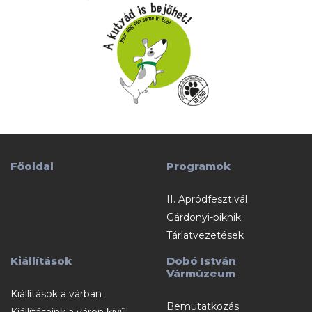
Főoldal
Programok
II. Apródfesztivál
Gárdonyi-piknik
Tárlatvezetések
Kiállítások
Dobó István
Vármúzeum
Kiállítások a várban
Bemutatkozás
Kiállításaink a váron kívül