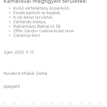
Kamerával megfigyelt területek:
Külső várfalsétány és parkoló,
Északi parkoló és bejárat,
A vár belső területei,
Zárkándy-bástya,
Raktárbázis, Baktai út 38.
Ziffer Sándor Galéria külső terei
Gárdonyi-kert
Eger, 2025. 11. 17.
Novákné Mlakár Zsófia
igazgató