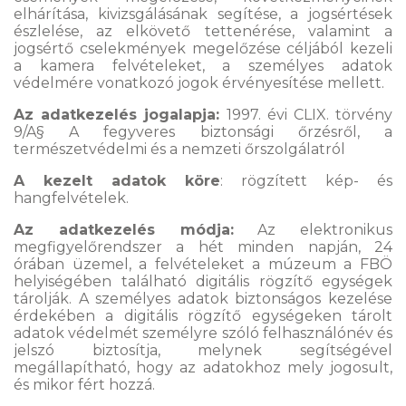
elhárítása, kivizsgálásának segítése, a jogsértések
észlelése, az elkövető tettenérése, valamint a
jogsértő cselekmények megelőzése céljából kezeli
a kamera felvételeket, a személyes adatok
védelmére vonatkozó jogok érvényesítése mellett.
Az adatkezelés jogalapja:
1997. évi CLIX. törvény
9/A§ A fegyveres biztonsági őrzésről, a
természetvédelmi és a nemzeti őrszolgálatról
A kezelt adatok köre
: rögzített kép- és
hangfelvételek.
Az adatkezelés módja:
Az elektronikus
megfigyelőrendszer a hét minden napján, 24
órában üzemel, a felvételeket a múzeum a FBÖ
helyiségében található digitális rögzítő egységek
tárolják. A személyes adatok biztonságos kezelése
érdekében a digitális rögzítő egységeken tárolt
adatok védelmét személyre szóló felhasználónév és
jelszó biztosítja, melynek segítségével
megállapítható, hogy az adatokhoz mely jogosult,
és mikor fért hozzá.