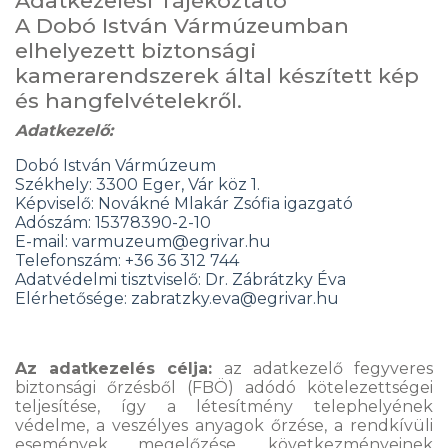
Adatkezelési Tájékoztató
A Dobó István Vármúzeumban
elhelyezett biztonsági
kamerarendszerek által készített kép
és hangfelvételekről.
Adatkezelő:
Dobó István Vármúzeum
Székhely: 3300 Eger, Vár köz 1.
Képviselő: Novákné Mlakár Zsófia igazgató
Adószám: 15378390-2-10
E-mail:
varmuzeum@egrivar.hu
Telefonszám: +36 36 312 744
Adatvédelmi tisztviselő: Dr. Zábrátzky Éva
Elérhetősége: zabratzky.eva@egrivar.hu
Az adatkezelés célja:
az adatkezelő fegyveres
biztonsági őrzésből (FBÖ) adódó kötelezettségei
teljesítése, így a létesítmény telephelyének
védelme, a veszélyes anyagok őrzése, a rendkívüli
események megelőzése, következményeinek