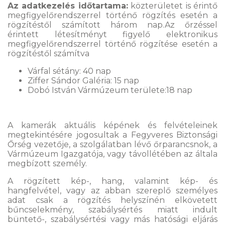
Az adatkezelés időtartama:
közterületet is érintő
megfigyelőrendszerrel történő rögzítés esetén a
rögzítéstől számított három nap.Az őrzéssel
érintett létesítményt figyelő elektronikus
megfigyelőrendszerrel történő rögzítése esetén a
rögzítéstől számítva
Várfal sétány: 40 nap
Ziffer Sándor Galéria: 15 nap
Dobó István Vármúzeum területe:18 nap
A kamerák aktuális képének és felvételeinek
megtekintésére jogosultak a Fegyveres Biztonsági
Őrség vezetője, a szolgálatban lévő őrparancsnok, a
Vármúzeum Igazgatója, vagy távollétében az általa
megbízott személy.
A rögzített kép-, hang, valamint kép- és
hangfelvétel, vagy az abban szereplő személyes
adat csak a rögzítés helyszínén elkövetett
bűncselekmény, szabálysértés miatt indult
büntető-, szabálysértési vagy más hatósági eljárás