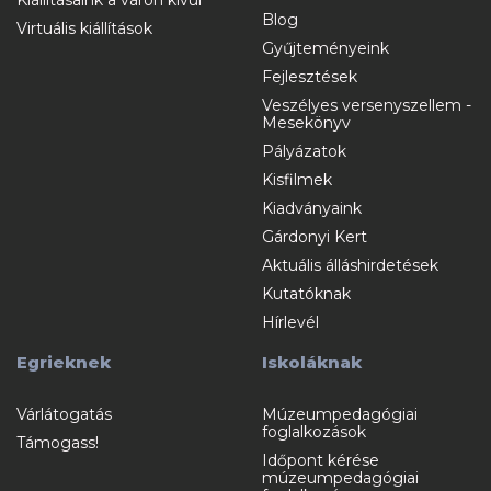
Blog
Virtuális kiállítások
Gyűjteményeink
Fejlesztések
Veszélyes versenyszellem -
Mesekönyv
Pályázatok
Kisfilmek
Kiadványaink
Gárdonyi Kert
Aktuális álláshirdetések
Kutatóknak
Hírlevél
Egrieknek
Iskoláknak
Várlátogatás
Múzeumpedagógiai
foglalkozások
Támogass!
Időpont kérése
múzeumpedagógiai