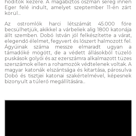
hódítók kezére. A magabiztos oszmán sereg innen
Eger felé indult, amelyet szeptember 11-én zárt
körül...
Az ostromlók harci létszámát 45.000 főre
becsülhetjük, akikkel a várbeliek alig 1800 katonája
állt szemben. Dobó István jól felkészítette a várat,
elegendő élelmet, fegyvert és lőszert halmozott fel.
Ágyúinak száma messze elmaradt ugyan a
támadóké mögött, de a védett állásokból tüzelő
puskások golyói és az ezerszámra alkalmazott tüzes
szerszámok ellen a rohamozók védtelenek voltak. A
magyar katonák elszántsága és kitartása, párosulva
Dobó és tisztjei katonai szakértelmével, képesnek
bizonyult a túlerő megállítására...