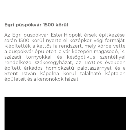
Egri püspökvár 1500 körül
Az Egri püspökvár Estei Hippolit érsek építkezései
során 1500 körül nyerte el középkor végi formáját.
Kiépítették a kettős falrendszert, mely körbe vette
a püspökvár épületeit: a vár közepén magasodó, 14.
századi tornyokkal és későgótikus szentéllyel
rendelkező székesegyházat, az 1470-es években
épített árkádos homlokzatú palotaszárnyat és a
Szent István kápolna körül található káptalan
épületeit és a kanonokok házait.