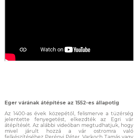
Eger várának átépítése az 1552-es állapotig
Az 1400-as évek közepétől, felismerve a tüzérség
jelentette fenyegetést, elkezdték az Egri vár
átépítését. Az alábbi videóban megtudhatjuk, hogy
mivel járult hozzá a vár ostromra való
felkészítéséhez Perényi Péter, Varkoch Tamás vagy