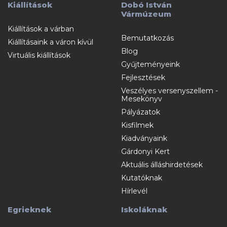
Kiállítások
Dobó István
Vármúzeum
Kiállítások a várban
Bemutatkozás
Kiállításaink a váron kívül
Blog
Virtuális kiállítások
Gyűjteményeink
Fejlesztések
Veszélyes versenyszellem -
Mesekönyv
Pályázatok
Kisfilmek
Kiadványaink
Gárdonyi Kert
Aktuális álláshirdetések
Kutatóknak
Hírlevél
Egrieknek
Iskoláknak