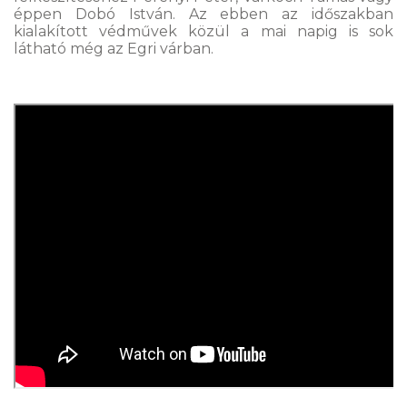
éppen Dobó István. Az ebben az időszakban
kialakított védművek közül a mai napig is sok
látható még az Egri várban.