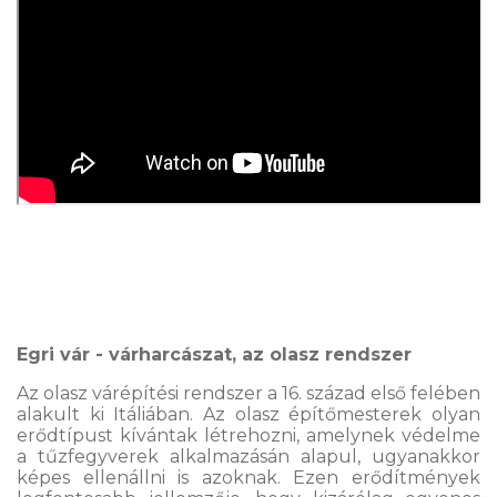
Egri vár - várharcászat, az olasz rendszer
Az olasz várépítési rendszer a 16. század első felében
alakult ki Itáliában. Az olasz építőmesterek olyan
erődtípust kívántak létrehozni, amelynek védelme
a tűzfegyverek alkalmazásán alapul, ugyanakkor
képes ellenállni is azoknak. Ezen erődítmények