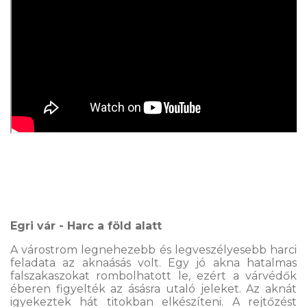
Egri vár - Harc a föld alatt
A várostrom legnehezebb és legveszélyesebb harci
feladata az aknaásás volt. Egy jó akna hatalmas
falszakaszokat rombolhatott le, ezért a várvédők
éberen figyelték az ásásra utaló jeleket. Az aknát
igyekeztek hát titokban elkészíteni. A rejtőzést