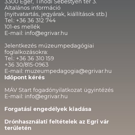
3300 Eger, Tinódi Sebestyén tér 3.
Általános információ
(nyitvatartás, jegyárak, kiállítások stb.)
Tel.: +36 36 312 744
101-es mellék
E-mail: info@egrivar.hu
Jelentkezés múzeumpedagógiai
foglalkozásokra:
Tel.: +36 36 310 159
+36 30/815-0963
E-mail: muzeumpedagogia@egrivar.hu
Időpont kérés
MÁV Start fogadónyilatkozat ügyintézés
E-mail: info@egrivar.hu
Forgatási engedélyek kiadása
Drónhasználati feltételek az Egri vár
területén