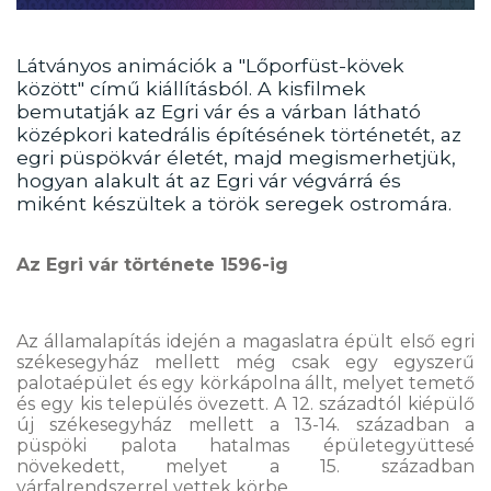
Látványos animációk a "Lőporfüst-kövek
között" című kiállításból. A kisfilmek
bemutatják az Egri vár és a várban látható
középkori katedrális építésének történetét, az
egri püspökvár életét, majd megismerhetjük,
hogyan alakult át az Egri vár végvárrá és
miként készültek a török seregek ostromára.
Az Egri vár története 1596-ig
Az államalapítás idején a magaslatra épült első egri
székesegyház mellett még csak egy egyszerű
palotaépület és egy körkápolna állt, melyet temető
és egy kis település övezett. A 12. századtól kiépülő
új székesegyház mellett a 13-14. században a
püspöki palota hatalmas épületegyüttesé
növekedett, melyet a 15. században
várfalrendszerrel vettek körbe.