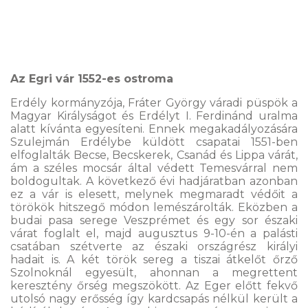
Az Egri vár 1552-es ostroma
Erdély kormányzója, Fráter György váradi püspök a
Magyar Királyságot és Erdélyt I. Ferdinánd uralma
alatt kívánta egyesíteni. Ennek megakadályozására
Szulejmán Erdélybe küldött csapatai 1551-ben
elfoglalták Becse, Becskerek, Csanád és Lippa várát,
ám a széles mocsár által védett Temesvárral nem
boldogultak. A következő évi hadjáratban azonban
ez a vár is elesett, melynek megmaradt védőit a
törökök hitszegő módon lemészárolták. Eközben a
budai pasa serege Veszprémet és egy sor északi
várat foglalt el, majd augusztus 9-10-én a palásti
csatában szétverte az északi országrész királyi
hadait is. A két török sereg a tiszai átkelőt őrző
Szolnoknál egyesült, ahonnan a megrettent
keresztény őrség megszökött. Az Eger előtt fekvő
utolsó nagy erősség így kardcsapás nélkül került a