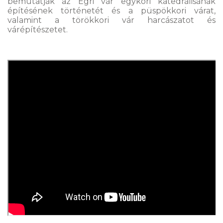
bemutatják az Egri vár egykori katedrálisának
építésének történetét és a püspökkori várat,
valamint a törökkori vár harcászatot és
várépítészetet.