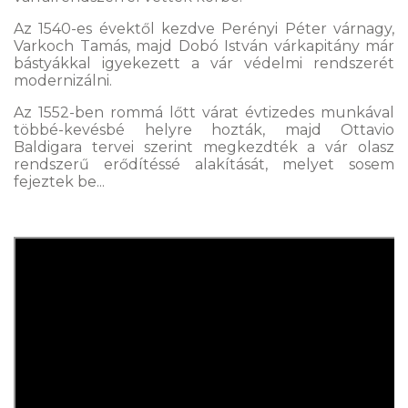
Az 1540-es évektől kezdve Perényi Péter várnagy,
Varkoch Tamás, majd Dobó István várkapitány már
bástyákkal igyekezett a vár védelmi rendszerét
modernizálni.
Az 1552-ben rommá lőtt várat évtizedes munkával
többé-kevésbé helyre hozták, majd Ottavio
Baldigara tervei szerint megkezdték a vár olasz
rendszerű erődítéssé alakítását, melyet sosem
fejeztek be...