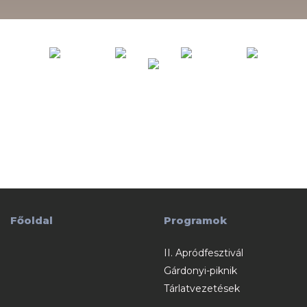
Főoldal
Programok
II. Apródfesztivál
Gárdonyi-piknik
Tárlatvezetések