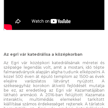
Az egri vár katedrálisa a középkorban
Az Egri vár középkori katedrálisának méretei és
szépsége legendás volt, amit a mostani, idő tépte
falmaradványok alapján aligha tudunk elképzelni. A
közel 500 éven át épülő templom az 1500-as évek
elejére varázslatos látványt nyújtott. A
székesegyház korokon átívelő fejlődését mutatja
be ez, az eredetileg az Egri vár Kazamatájában
látható animáció. A 2016-ban felújított Kazamata
interaktív, multimédiás elemekkel tarkított
kiállításai számos érdekességet rejtenek. A tárlatok