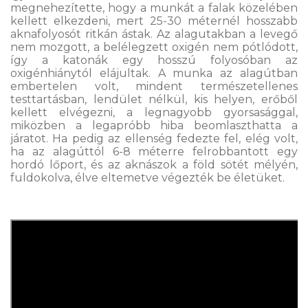
megnehezítette, hogy a munkát a falak közelében
kellett elkezdeni, mert 25-30 méternél hosszabb
aknafolyosót ritkán ástak. Az alagutakban a levegő
nem mozgott, a belélegzett oxigén nem pótlódott,
így a katonák egy hosszú folyosóban az
oxigénhiánytól elájultak. A munka az alagútban
embertelen volt, mindent természetellenes
testtartásban, lendület nélkül, kis helyen, erőből
kellett elvégezni, a legnagyobb gyorsasággal,
miközben a legapróbb hiba beomlaszthatta a
járatot. Ha pedig az ellenség fedezte fel, elég volt,
ha az alagúttól 6-8 méterre felrobbantott egy
hordó lőport, és az aknászok a föld sötét mélyén,
fuldokolva, élve eltemetve végezték be életüket.