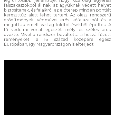
legfontosabb jellemzője, hogy kizárólag egyenes
falszakaszokból állnak, az ágyúknak védett helyet
biztosítanak, és falaikról az előterep minden pontját
kereszttűz alatt lehet tartani. Az olasz rendszerű
erődítmények védművei erős kőfalazatból és a
mögöttük emelt vastag földtöltésekből épültek. A
fő védelmi vonal egészét mély és széles árok
övezte. Mivel a rendszer beváltotta a hozzá fűzött
reményeket, a 16. század közepére egész
Európában, így Magyarországon is elterjedt.