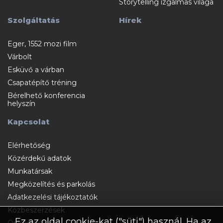
Storytelling izgalmas világa
Szolgáltatás
Hírek
Eger, 1552 mozi film
Várbolt
Esküvő a várban
Csapatépítő tréning
Bérelhető konferencia
helyszín
Kapcsolat
Elérhetőség
Közérdekű adatok
Munkatársak
Megközelítés és parkolás
Adatkezelési tájékoztatók
Közbeszerzések
Ez az oldal cookie-kat ("süti") használ. Ha az
Önkéntesség