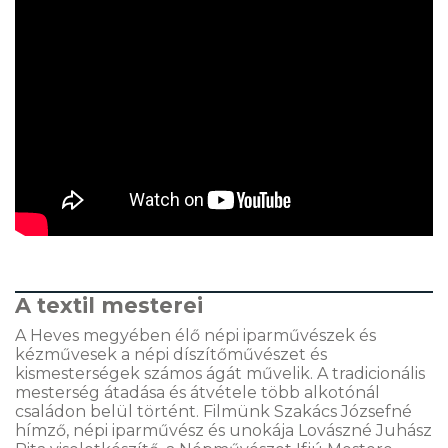
A textil mesterei
A Heves megyében élő népi iparművészek és
kézművesek a népi díszítőművészet és
kismesterségek számos ágát művelik. A tradicionális
mesterség átadása és átvétele több alkotónál
családon belül történt. Filmünk Szakács Józsefné
hímző, népi iparművész és unokája Lovászné Juhász