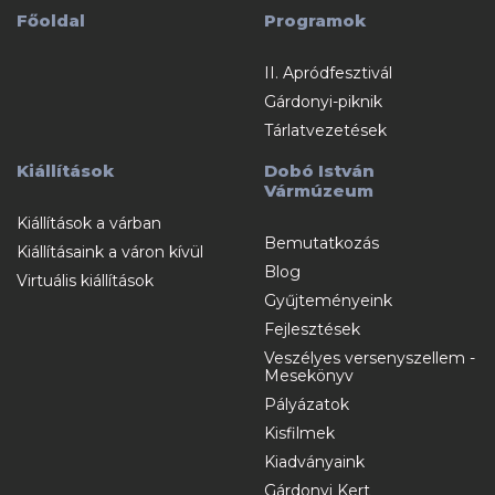
Főoldal
Programok
II. Apródfesztivál
Gárdonyi-piknik
Tárlatvezetések
Kiállítások
Dobó István
Vármúzeum
Kiállítások a várban
Bemutatkozás
Kiállításaink a váron kívül
Blog
Virtuális kiállítások
Gyűjteményeink
Fejlesztések
Veszélyes versenyszellem -
Mesekönyv
Pályázatok
Kisfilmek
Kiadványaink
Gárdonyi Kert