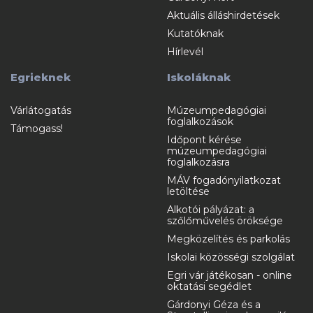
Aktuális álláshirdetések
Kutatóknak
Hírlevél
Egrieknek
Iskoláknak
Várlátogatás
Múzeumpedagógiai
foglalkozások
Támogass!
Időpont kérése
múzeumpedagógiai
foglalkozásra
MÁV fogadónyilatkozat
letöltése
Alkotói pályázat: a
szőlőművelés öröksége
Megközelítés és parkolás
Iskolai közösségi szolgálat
Egri vár játékosan - online
oktatási segédlet
Gárdonyi Géza és a