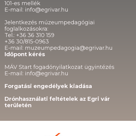
101-es mellék
E-mail: info@egrivar.hu
Jelentkezés múzeumpedagógiai
foglalkozásokra:
Tel.: +36 36 310 159
+36 30/815-0963
E-mail: muzeumpedagogia@egrivar.hu
Időpont kérés
MÁV Start fogadónyilatkozat ügyintézés
E-mail: info@egrivar.hu
Forgatási engedélyek kiadása
Drónhasználati feltételek az Egri vár
területén