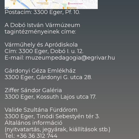
Postacím: 3300 Eger, Pf. 10.
A Dobó István Vármúzeum
tagintézményeinek címe:
Várműhely és Apródiskola
Cím: 3300 Eger, Dobó I. u. 12.
E-mail: muzeumpedagogia@egrivar.hu
Gárdonyi Géza Emlékház
3300 Eger, Gárdonyi G. utca 28.
Ziffer Sándor Galéria
3300 Eger, Kossuth Lajos utca 17.
Valide Szultána Fürdőrom
3300 Eger, Tinódi Sebestyén tér 3.
Általános információ
(nyitvatartás, jegyárak, kiállítások stb.)
Tel.: +36 36 312 744