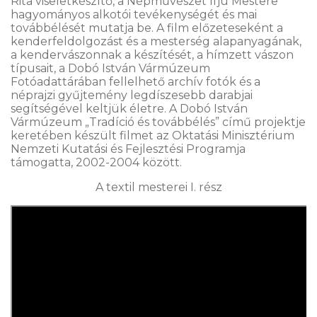
Rita viseletkészítő, a Népművészet Ifjú Mestere
hagyományos alkotói tevékenységét és mai
továbbélését mutatja be. A film előzeteseként a
kenderfeldolgozást és a mesterség alapanyagának,
a kendervászonnak a készítését, a hímzett vászon
típusait, a Dobó István Vármúzeum
Fotóadattárában fellelhető archív fotók és a
néprajzi gyűjtemény legdíszesebb darabjai
segítségével keltjük életre. A Dobó István
Vármúzeum „Tradíció és továbbélés” című projektje
keretében készült filmet az Oktatási Minisztérium
Nemzeti Kutatási és Fejlesztési Programja
támogatta, 2002-2004 között.
A textil mesterei I. rész