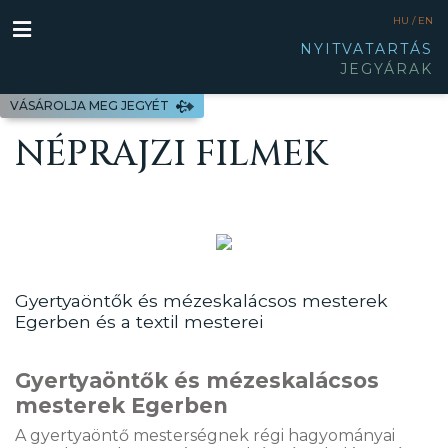
HU /
EN
NYITVATARTÁS
JEGYÁRAK
VÁSÁROLJA MEG JEGYÉT
NÉPRAJZI FILMEK
Gyertyaöntők és mézeskalácsos mesterek
Egerben és a textil mesterei
Gyertyaöntők és mézeskalácsos
mesterek Egerben
A gyertyaöntő mesterségnek régi hagyományai