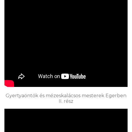
Gyertyaöntők és mézeskalácsos mesterek Egerben
II. rész