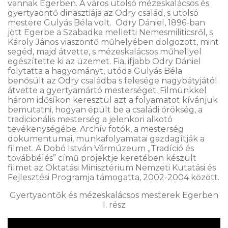
vannak Egerben. A város utolsó mézeskalácsos és
gyertyaöntő dinasztiája az Odry család, s utolsó
mestere Gulyás Béla volt. Odry Dániel, 1896-ban
jött Egerbe a Szabadka melletti Nemesmiliticsről, s
Károly János viaszöntő műhelyében dolgozott, mint
segéd, majd átvette, s mézeskalácsos műhellyel
egészítette ki az üzemet. Fia, ifjabb Odry Dániel
folytatta a hagyományt, utóda Gulyás Béla
benősült az Odry családba s felesége nagybátyjától
átvette a gyertyamártó mesterséget. Filmünkkel
három idősíkon keresztül azt a folyamatot kívánjuk
bemutatni, hogyan épült be a családi örökség, a
tradicionális mesterség a jelenkori alkotó
tevékenységébe. Archív fotók, a mesterség
dokumentumai, munkafolyamatai gazdagítják a
filmet. A Dobó István Vármúzeum „Tradíció és
továbbélés” című projektje keretében készült
filmet az Oktatási Minisztérium Nemzeti Kutatási és
Fejlesztési Programja támogatta, 2002-2004 között.
Gyertyaöntők és mézeskalácsos mesterek Egerben
I. rész