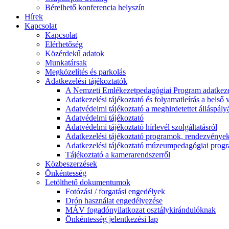
Bérelhető konferencia helyszín
Hírek
Kapcsolat
Kapcsolat
Elérhetőség
Közérdekű adatok
Munkatársak
Megközelítés és parkolás
Adatkezelési tájékoztatók
A Nemzeti Emlékezetpedagógiai Program adatkezel
Adatkezelési tájékoztató és folyamatleírás a belső v
Adatvédelmi tájékoztató a meghirdetettet álláspály
Adatvédelmi tájékoztató
Adatvédelmi tájékoztató hírlevél szolgáltatásról
Adatkezelési tájékoztató programok, rendezvénye
Adatkezelési tájékoztató múzeumpedagógiai progra
Tájékoztató a kamerarendszerről
Közbeszerzések
Önkéntesség
Letölthető dokumentumok
Fotózási / forgatási engedélyek
Drón használat engedélyezése
MÁV fogadónyilatkozat osztálykirándulóknak
Önkéntesség jelentkezési lap