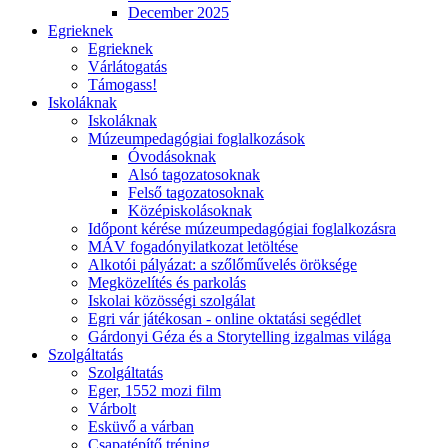
December 2025
Egrieknek
Egrieknek
Várlátogatás
Támogass!
Iskoláknak
Iskoláknak
Múzeumpedagógiai foglalkozások
Óvodásoknak
Alsó tagozatosoknak
Felső tagozatosoknak
Középiskolásoknak
Időpont kérése múzeumpedagógiai foglalkozásra
MÁV fogadónyilatkozat letöltése
Alkotói pályázat: a szőlőművelés öröksége
Megközelítés és parkolás
Iskolai közösségi szolgálat
Egri vár játékosan - online oktatási segédlet
Gárdonyi Géza és a Storytelling izgalmas világa
Szolgáltatás
Szolgáltatás
Eger, 1552 mozi film
Várbolt
Esküvő a várban
Csapatépítő tréning