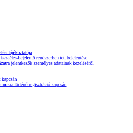
ési tájékoztatója
isszaélés-bejelentő rendszerben tett bejelentése
ázatra jelentkezők személyes adatainak kezeléséről
k kapcsán
mokra történő regisztráció kapcsán