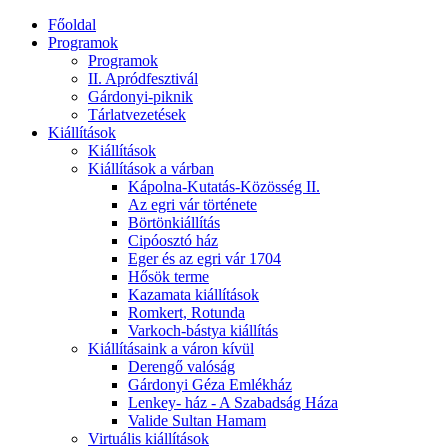
Főoldal
Programok
Programok
II. Apródfesztivál
Gárdonyi-piknik
Tárlatvezetések
Kiállítások
Kiállítások
Kiállítások a várban
Kápolna-Kutatás-Közösség II.
Az egri vár története
Börtönkiállítás
Cipóosztó ház
Eger és az egri vár 1704
Hősök terme
Kazamata kiállítások
Romkert, Rotunda
Varkoch-bástya kiállítás
Kiállításaink a váron kívül
Derengő valóság
Gárdonyi Géza Emlékház
Lenkey- ház - A Szabadság Háza
Valide Sultan Hamam
Virtuális kiállítások