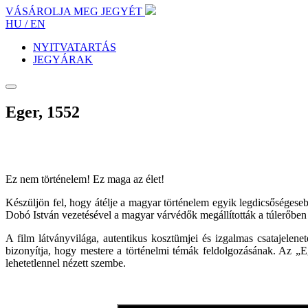
VÁSÁROLJA MEG JEGYÉT
HU /
EN
NYITVATARTÁS
JEGYÁRAK
Eger, 1552
Ez nem történelem! Ez maga az élet!
Készüljön fel, hogy átélje a magyar történelem egyik legdicsőségese
Dobó István vezetésével a magyar várvédők megállították a túlerőben 
A film látványvilága, autentikus kosztümjei és izgalmas csatajelene
bizonyítja, hogy mestere a történelmi témák feldolgozásának. Az „
lehetetlennel nézett szembe.