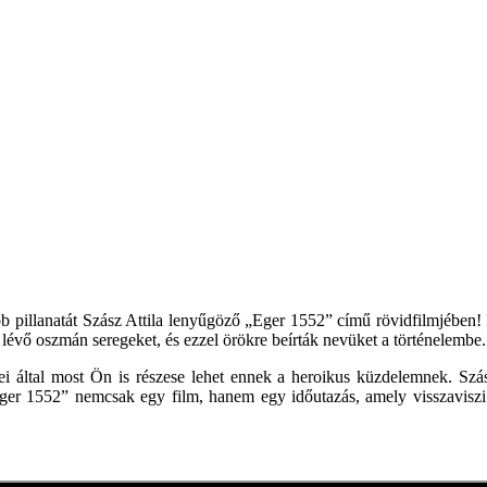
bb pillanatát Szász Attila lenyűgöző „Eger 1552” című rövidfilmjében! 
lévő oszmán seregeket, és ezzel örökre beírták nevüket a történelembe.
tei által most Ön is részese lehet ennek a heroikus küzdelemnek. Szá
Eger 1552” nemcsak egy film, hanem egy időutazás, amely visszavisz