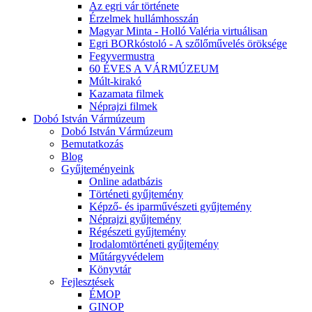
Az egri vár története
Érzelmek hullámhosszán
Magyar Minta - Holló Valéria virtuálisan
Egri BORkóstoló - A szőlőművelés öröksége
Fegyvermustra
60 ÉVES A VÁRMÚZEUM
Múlt-kirakó
Kazamata filmek
Néprajzi filmek
Dobó István Vármúzeum
Dobó István Vármúzeum
Bemutatkozás
Blog
Gyűjteményeink
Online adatbázis
Történeti gyűjtemény
Képző- és iparművészeti gyűjtemény
Néprajzi gyűjtemény
Régészeti gyűjtemény
Irodalomtörténeti gyűjtemény
Műtárgyvédelem
Könyvtár
Fejlesztések
ÉMOP
GINOP