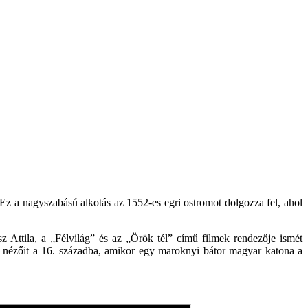
Ez a nagyszabású alkotás az 1552-es egri ostromot dolgozza fel, ahol
sz Attila, a „Félvilág” és az „Örök tél” című filmek rendezője ismét
i nézőit a 16. századba, amikor egy maroknyi bátor magyar katona a