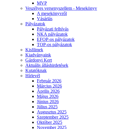
MVP
Veszélyes versenyszellem - Mesekönyv
A mesekönyvről
Vásárlás
Pályázatok
Pályázati felhívás
NKA pályázatok
EFOP-os pályázatok
TOP-os pályázatok
Kisfilmek
Kiadványaink
Gárdonyi Kert
Aktuális álláshirdetések
Kutatóknak
Hírlevél
Február 2026
Március 2026
Április 2026
Május 2026
Június 2026
Július 2025
Augusztus 2025
Szeptember 2025
Október 2025
November 2025