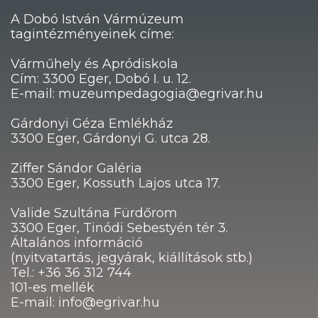
A Dobó István Vármúzeum
tagintézményeinek címe:
Várműhely és Apródiskola
Cím: 3300 Eger, Dobó I. u. 12.
E-mail: muzeumpedagogia@egrivar.hu
Gárdonyi Géza Emlékház
3300 Eger, Gárdonyi G. utca 28.
Ziffer Sándor Galéria
3300 Eger, Kossuth Lajos utca 17.
Valide Szultána Fürdőrom
3300 Eger, Tinódi Sebestyén tér 3.
Általános információ
(nyitvatartás, jegyárak, kiállítások stb.)
Tel.: +36 36 312 744
101-es mellék
E-mail: info@egrivar.hu