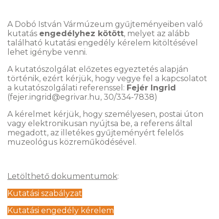
A Dobó István Vármúzeum gyűjteményeiben való
kutatás
engedélyhez kötött
, melyet az alább
található kutatási engedély kérelem kitöltésével
lehet igénybe venni.
A kutatószolgálat előzetes egyeztetés alapján
történik, ezért kérjük, hogy vegye fel a kapcsolatot
a kutatószolgálati referenssel:
Fejér Ingrid
(fejer.ingrid@egrivar.hu, 30/334-7838)
A kérelmet kérjük, hogy személyesen, postai úton
vagy elektronikusan nyújtsa be, a referens által
megadott, az illetékes gyűjteményért felelős
muzeológus közreműködésével.
Letölthető dokumentumok
:
Kutatási szabályzat
Kutatási engedély kérelem