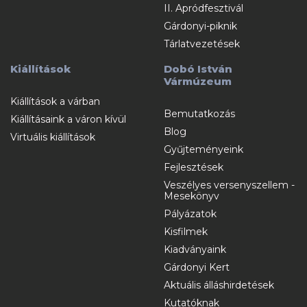
II. Apródfesztivál
Gárdonyi-piknik
Tárlatvezetések
Kiállítások
Dobó István
Vármúzeum
Kiállítások a várban
Bemutatkozás
Kiállításaink a váron kívül
Blog
Virtuális kiállítások
Gyűjteményeink
Fejlesztések
Veszélyes versenyszellem -
Mesekönyv
Pályázatok
Kisfilmek
Kiadványaink
Gárdonyi Kert
Aktuális álláshirdetések
Kutatóknak