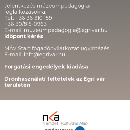
Jelentkezés múzeumpedagógiai
foglalkozásokra:
Tel.: +36 36 310 159
+36 30/815-0963
E-mail: muzeumpedagogia@egrivar.hu
Időpont kérés
MÁV Start fogadónyilatkozat ügyintézés
E-mail: info@egrivar.hu
Forgatási engedélyek kiadása
Drónhasználati feltételek az Egri vár
területén