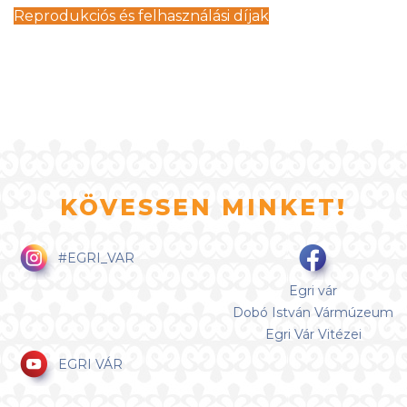
Reprodukciós és felhasználási díjak
KÖVESSEN MINKET!
#EGRI_VAR
Egri vár
Dobó István Vármúzeum
Egri Vár Vitézei
EGRI VÁR