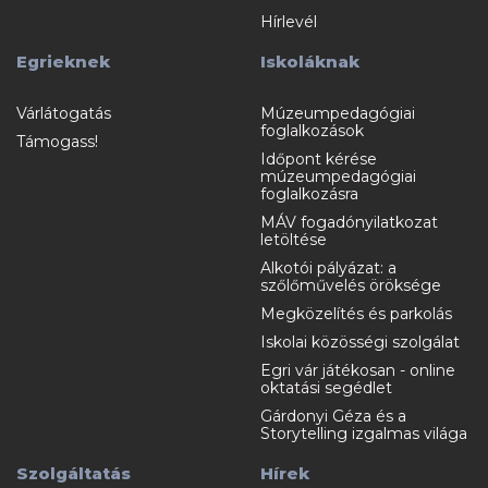
Hírlevél
Egrieknek
Iskoláknak
Várlátogatás
Múzeumpedagógiai
foglalkozások
Támogass!
Időpont kérése
múzeumpedagógiai
foglalkozásra
MÁV fogadónyilatkozat
letöltése
Alkotói pályázat: a
szőlőművelés öröksége
Megközelítés és parkolás
Iskolai közösségi szolgálat
Egri vár játékosan - online
oktatási segédlet
Gárdonyi Géza és a
Storytelling izgalmas világa
Szolgáltatás
Hírek