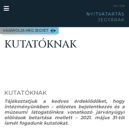
HU /
EN
NYITVATARTÁS
JEGYÁRAK
VÁSÁROLJA MEG JEGYÉT
KUTATÓKNAK
KUTATÓKNAK
Tájékoztatjuk a kedves érdeklődőket, hogy
intézményünkben – előzetes bejelentkezés és a
múzeumi látogatóinkra vonatkozó járványügyi
előírások betartása mellett – 2021. május 31-től
ismét fogadunk kutatókat.