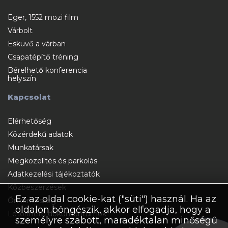
Eger, 1552 mozi film
Várbolt
Esküvő a várban
Csapatépítő tréning
Bérelhető konferencia
helyszín
Kapcsolat
Elérhetőség
Közérdekű adatok
Munkatársak
Megközelítés és parkolás
Adatkezelési tájékoztatók
Közbeszerzések
Ez az oldal cookie-kat ("süti") használ. Ha az
Önkéntesség
oldalon böngészik, akkor elfogadja, hogy a
Letölthető dokumentumok
személyre szabott, maradéktalan minőségű