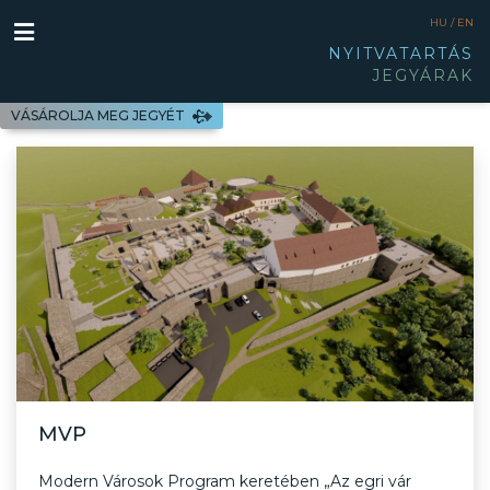
HU /
EN
NYITVATARTÁS
JEGYÁRAK
VÁSÁROLJA MEG JEGYÉT
MVP
Modern Városok Program keretében „Az egri vár