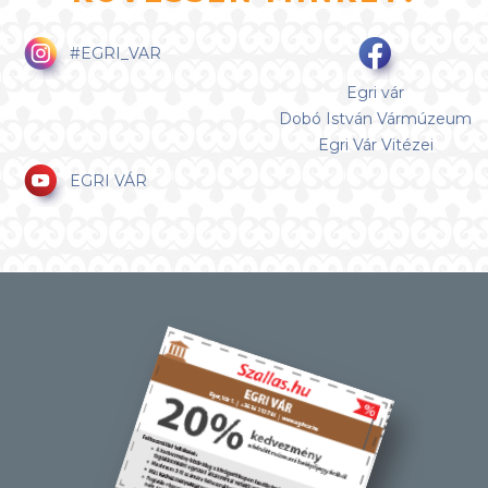
#EGRI_VAR
Egri vár
Dobó István Vármúzeum
Egri Vár Vitézei
EGRI VÁR