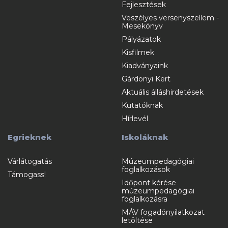
Fejlesztések
Veszélyes versenyszellem -
Mesekönyv
Pályázatok
Kisfilmek
Kiadványaink
Gárdonyi Kert
Aktuális álláshirdetések
Kutatóknak
Hírlevél
Egrieknek
Iskoláknak
Várlátogatás
Múzeumpedagógiai
foglalkozások
Támogass!
Időpont kérése
múzeumpedagógiai
foglalkozásra
MÁV fogadónyilatkozat
letöltése