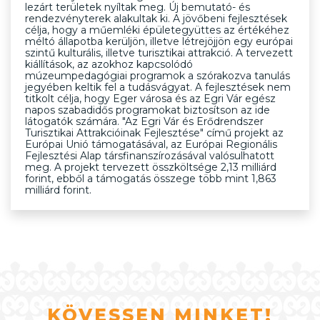
lezárt területek nyíltak meg. Új bemutató- és
rendezvényterek alakultak ki. A jövőbeni fejlesztések
célja, hogy a műemléki épületegyüttes az értékéhez
méltó állapotba kerüljön, illetve létrejöjjön egy európai
szintű kulturális, illetve turisztikai attrakció. A tervezett
kiállítások, az azokhoz kapcsolódó
múzeumpedagógiai programok a szórakozva tanulás
jegyében keltik fel a tudásvágyat. A fejlesztések nem
titkolt célja, hogy Eger városa és az Egri Vár egész
napos szabadidős programokat biztosítson az ide
látogatók számára. "Az Egri Vár és Erődrendszer
Turisztikai Attrakcióinak Fejlesztése" című projekt az
Európai Unió támogatásával, az Európai Regionális
Fejlesztési Alap társfinanszírozásával valósulhatott
meg. A projekt tervezett összköltsége 2,13 milliárd
forint, ebből a támogatás összege több mint 1,863
milliárd forint.
KÖVESSEN MINKET!