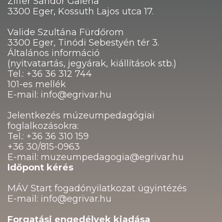
Ziffer Sándor Galéria
3300 Eger, Kossuth Lajos utca 17.
Valide Szultána Fürdőrom
3300 Eger, Tinódi Sebestyén tér 3.
Általános információ
(nyitvatartás, jegyárak, kiállítások stb.)
Tel.: +36 36 312 744
101-es mellék
E-mail: info@egrivar.hu
Jelentkezés múzeumpedagógiai
foglalkozásokra:
Tel.: +36 36 310 159
+36 30/815-0963
E-mail: muzeumpedagogia@egrivar.hu
Időpont kérés
MÁV Start fogadónyilatkozat ügyintézés
E-mail: info@egrivar.hu
Forgatási engedélyek kiadása