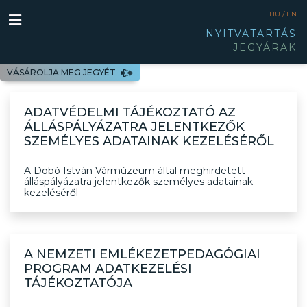
HU /
EN
NYITVATARTÁS
JEGYÁRAK
VÁSÁROLJA MEG JEGYÉT
ADATVÉDELMI TÁJÉKOZTATÓ AZ
ÁLLÁSPÁLYÁZATRA JELENTKEZŐK
SZEMÉLYES ADATAINAK KEZELÉSÉRŐL
A Dobó István Vármúzeum által meghirdetett
álláspályázatra jelentkezők személyes adatainak
kezeléséről
A NEMZETI EMLÉKEZETPEDAGÓGIAI
PROGRAM ADATKEZELÉSI
TÁJÉKOZTATÓJA