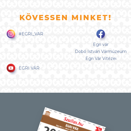
KÖVESSEN MINKET!
#EGRI_VAR
Egri vár
Dobó István Vármúzeum
Egri Vár Vitézei
EGRI VÁR