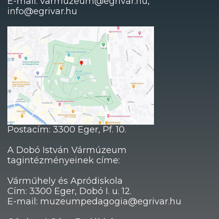
E-mail: varmuzeum@egrivar.hu,
info@egrivar.hu
Postacím: 3300 Eger, Pf. 10.
A Dobó István Vármúzeum
tagintézményeinek címe:
Várműhely és Apródiskola
Cím: 3300 Eger, Dobó I. u. 12.
E-mail: muzeumpedagogia@egrivar.hu