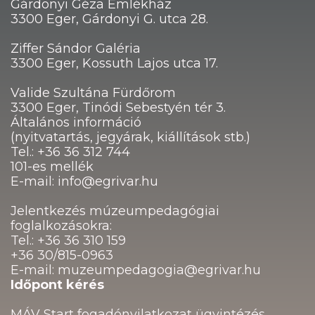
Gárdonyi Géza Emlékház
3300 Eger, Gárdonyi G. utca 28.
Ziffer Sándor Galéria
3300 Eger, Kossuth Lajos utca 17.
Valide Szultána Fürdőrom
3300 Eger, Tinódi Sebestyén tér 3.
Általános információ
(nyitvatartás, jegyárak, kiállítások stb.)
Tel.: +36 36 312 744
101-es mellék
E-mail: info@egrivar.hu
Jelentkezés múzeumpedagógiai
foglalkozásokra:
Tel.: +36 36 310 159
+36 30/815-0963
E-mail: muzeumpedagogia@egrivar.hu
Időpont kérés
MÁV Start fogadónyilatkozat ügyintézés