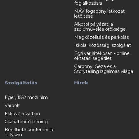
foglalkozásra
MÁV fogadónyilatkozat
letöltése
Alkotói pályázat: a
szőlőművelés öröksége
Megközelítés és parkolás
Iskolai közösségi szolgálat
Egri vár játékosan - online
oktatási segédlet
Gárdonyi Géza és a
Storytelling izgalmas világa
Szolgáltatás
Hírek
Eger, 1552 mozi film
Várbolt
Esküvő a várban
Csapatépítő tréning
Bérelhető konferencia
helyszín