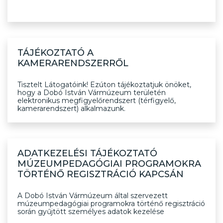
TÁJÉKOZTATÓ A
KAMERARENDSZERRŐL
Tisztelt Látogatóink! Ezúton tájékoztatjuk önöket,
hogy a Dobó István Vármúzeum területén
elektronikus megfigyelőrendszert (térfigyelő,
kamerarendszert) alkalmazunk.
ADATKEZELÉSI TÁJÉKOZTATÓ
MÚZEUMPEDAGÓGIAI PROGRAMOKRA
TÖRTÉNŐ REGISZTRÁCIÓ KAPCSÁN
A Dobó István Vármúzeum által szervezett
múzeumpedagógiai programokra történő regisztráció
során gyűjtött személyes adatok kezelése