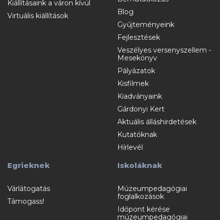
Kiállításaink a váron kívül
Blog
Virtuális kiállítások
Gyűjteményeink
Fejlesztések
Veszélyes versenyszellem -
Mesekönyv
Pályázatok
Kisfilmek
Kiadványaink
Gárdonyi Kert
Aktuális álláshirdetések
Kutatóknak
Hírlevél
Egrieknek
Iskoláknak
Várlátogatás
Múzeumpedagógiai
foglalkozások
Támogass!
Időpont kérése
múzeumpedagógiai