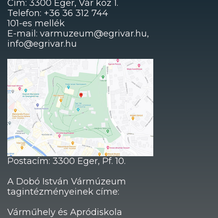
Cím: 3300 Eger, Vár köz 1.
Telefon: +36 36 312 744
101-es mellék
E-mail: varmuzeum@egrivar.hu,
info@egrivar.hu
Postacím: 3300 Eger, Pf. 10.
A Dobó István Vármúzeum
tagintézményeinek címe:
Várműhely és Apródiskola