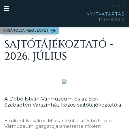
HU /
EN
NYITVATARTÁS
JEGYÁRAK
VÁSÁROLJA MEG JEGYÉT
SAJTÓTÁJÉKOZTATÓ -
2026. JÚLIUS
A Dobó István Vármúzeum és az Egri
Szabadtéri Várszínház közös sajtótájékoztatója
Elsőként Novákné Mlakár Zsófia, a Dobó István
Vármúzeum igazgatója ismertette miként