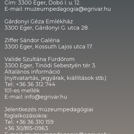
Cím: 3300 Eger, Dobó I. u. 12.
E-mail: muzeumpedagogia@egrivar.hu
Gárdonyi Géza Emlékház
3300 Eger, Gárdonyi G. utca 28.
Ziffer Sándor Galéria
3300 Eger, Kossuth Lajos utca 17.
Valide Szultána Fürdőrom
3300 Eger, Tinódi Sebestyén tér 3.
Általános információ
(nyitvatartás, jegyárak, kiállítások stb.)
Tel.: +36 36 312 744
101-es mellék
E-mail: info@egrivar.hu
Jelentkezés múzeumpedagógiai
foglalkozásokra:
Tel.: +36 36 310 159
+36 30/815-0963