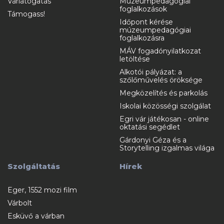
Várlátogatás
Múzeumpedagógiai
foglalkozások
Támogass!
Időpont kérése
múzeumpedagógiai
foglalkozásra
MÁV fogadónyilatkozat
letöltése
Alkotói pályázat: a
szőlőművelés öröksége
Megközelítés és parkolás
Iskolai közösségi szolgálat
Egri vár játékosan - online
oktatási segédlet
Gárdonyi Géza és a
Storytelling izgalmas világa
Szolgáltatás
Hírek
Eger, 1552 mozi film
Várbolt
Esküvő a várban