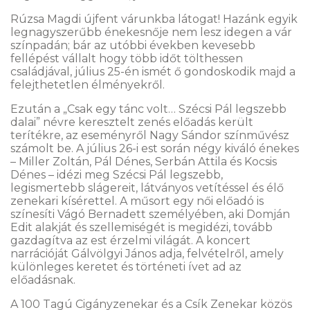
Rúzsa Magdi újfent várunkba látogat! Hazánk egyik
legnagyszerűbb énekesnője nem lesz idegen a vár
színpadán; bár az utóbbi években kevesebb
fellépést vállalt hogy több időt tölthessen
családjával, július 25-én ismét ő gondoskodik majd a
felejthetetlen élményekről.
Ezután a „Csak egy tánc volt… Szécsi Pál legszebb
dalai” névre keresztelt zenés előadás került
terítékre, az eseményről Nagy Sándor színművész
számolt be. A július 26-i est során négy kiváló énekes
– Miller Zoltán, Pál Dénes, Serbán Attila és Kocsis
Dénes – idézi meg Szécsi Pál legszebb,
legismertebb slágereit, látványos vetítéssel és élő
zenekari kísérettel. A műsort egy női előadó is
színesíti Vágó Bernadett személyében, aki Domján
Edit alakját és szellemiségét is megidézi, tovább
gazdagítva az est érzelmi világát. A koncert
narrációját Gálvölgyi János adja, felvételről, amely
különleges keretet és történeti ívet ad az
előadásnak.
A 100 Tagú Cigányzenekar és a Csík Zenekar közös