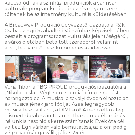
kapcsolódnak a színházi produkciók a vár nyári
kulturális programkínálatához, és milyen szerepet
töltenek be az intézmény kulturális küldetésében.
A Broadway Produkció ügyvezető igazgatója, Ráki
Csaba az Egri Szabadtéri Várszínház képviseletében
beszélt a programsorozat kulturális jelentőségéről,
a város életében betöltött szerepéről, valamint
arról, hogy mitől lesz különleges az idei évad.
Vona Tibor, a TBG PROUD produkciós igazgatója a
„Nikola Tesla – Végtelen energia” című előadást
harangozta be. A musical a tavalyi évben elhozta az
év musicaljének járó fődíjat Ázsia legnagyobb
musicalfesztiváljáról, a DIMF-ről! A nemzetközileg
elismert darab számtalan teltházat megélt már és
nálunk is hasonló sikerre számítanak. Évek óta cél
volt az Egri várban való bemutatása, az álom pedig
végre valósággá válik, július 24-én.