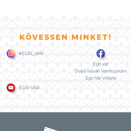
KÖVESSEN MINKET!
#EGRI_VAR
Egri vár
Dobó István Vármúzeum
Egri Vár Vitézei
EGRI VÁR