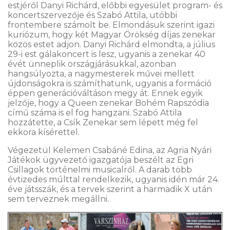
estjéről Danyi Richárd, előbbi egyesület program- és
koncertszervezője és Szabó Attila, utóbbi
frontembere számolt be. Elmondásuk szerint igazi
kuriózum, hogy két Magyar Örökség díjas zenekar
közös estet adjon. Danyi Richárd elmondta, a július
29-i est gálakoncert is lesz, ugyanis a zenekar 40
évét ünneplik országjárásukkal, azonban
hangsúlyozta, a nagymesterek művei mellett
újdonságokra is számíthatunk, ugyanis a formáció
éppen generációváltáson megy át. Ennek egyik
jelzője, hogy a Queen zenekar Bohém Rapszódia
című száma is el fog hangzani. Szabó Attila
hozzátette, a Csík Zenekar sem lépett még fel
ekkora kísérettel.
Végezetül Kelemen Csabáné Edina, az Agria Nyári
Játékok ügyvezető igazgatója beszélt az Egri
Csillagok történelmi musicalről. A darab több
évtizedes múlttal rendelkezik, ugyanis idén már 24.
éve játsszák, és a tervek szerint a harmadik X után
sem terveznek megállni.