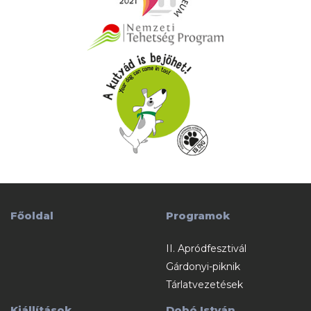
Főoldal
Programok
II. Apródfesztivál
Gárdonyi-piknik
Tárlatvezetések
Kiállítások
Dobó István