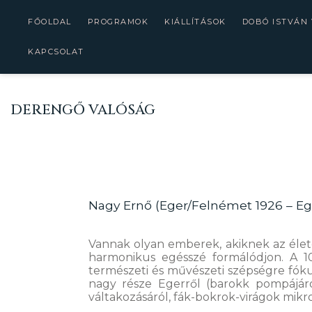
FŐOLDAL
PROGRAMOK
KIÁLLÍTÁSOK
DOBÓ ISTVÁN
KAPCSOLAT
DERENGŐ VALÓSÁG
Nagy Ernő (Eger/Felnémet 1926 – Ege
Vannak olyan emberek, akiknek az életét
harmonikus egésszé formálódjon. A 10
természeti és művészeti szépségre fóku
nagy része Egerről (barokk pompájáról
váltakozásáról, fák-bokrok-virágok mikro