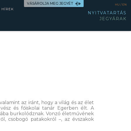
VÁSÁROLJA MEG JEGYÉT
HU /
EN
HÍREK
NYITVATARTÁS
JEGYÁRAK
lamint az iránt, hogy a világ és az élet
ész és főiskolai tanár Egerben élt. A
kóliába burkolódznak. Vonzó életművének
ről, csobogó patakokról –, az évszakok