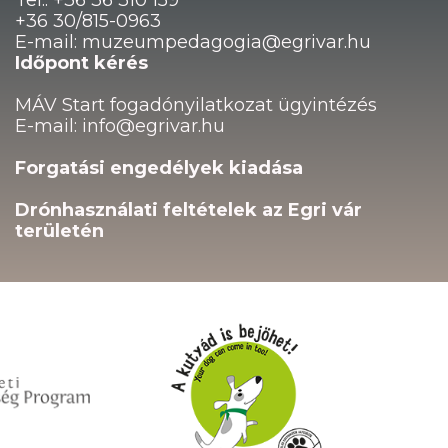
Tel.: +36 36 310 159
+36 30/815-0963
E-mail: muzeumpedagogia@egrivar.hu
Időpont kérés
MÁV Start fogadónyilatkozat ügyintézés
E-mail: info@egrivar.hu
Forgatási engedélyek kiadása
Drónhasználati feltételek az Egri vár
területén