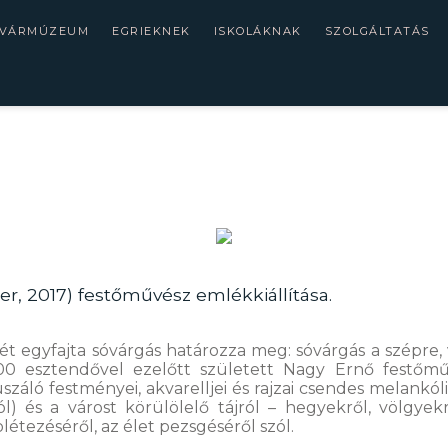
 VÁRMÚZEUM
EGRIEKNEK
ISKOLÁKNAK
SZOLGÁLTATÁS
r, 2017) festőművész emlékkiállítása.
 egyfajta sóvárgás határozza meg: sóvárgás a szépre, va
0 esztendővel ezelőtt született Nagy Ernő festőműv
száló festményei, akvarelljei és rajzai csendes melan
) és a várost körülölelő tájról – hegyekről, völgyek
létezéséről, az élet pezsgéséről szól.