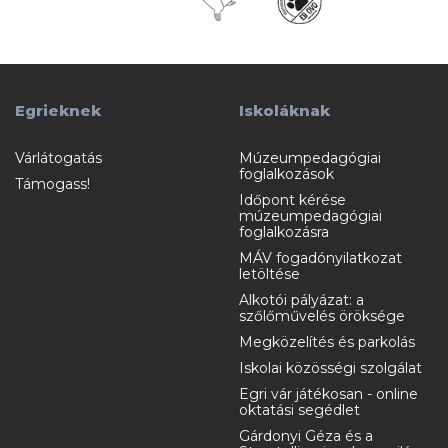
Egrieknek
Iskoláknak
Várlátogatás
Múzeumpedagógiai
foglalkozások
Támogass!
Időpont kérése
múzeumpedagógiai
foglalkozásra
MÁV fogadónyilatkozat
letöltése
Alkotói pályázat: a
szőlőművelés öröksége
Megközelítés és parkolás
Iskolai közösségi szolgálat
Egri vár játékosan - online
oktatási segédlet
Gárdonyi Géza és a