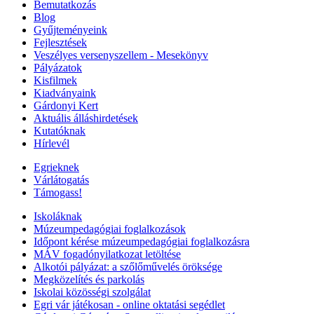
Bemutatkozás
Blog
Gyűjteményeink
Fejlesztések
Veszélyes versenyszellem - Mesekönyv
Pályázatok
Kisfilmek
Kiadványaink
Gárdonyi Kert
Aktuális álláshirdetések
Kutatóknak
Hírlevél
Egrieknek
Várlátogatás
Támogass!
Iskoláknak
Múzeumpedagógiai foglalkozások
Időpont kérése múzeumpedagógiai foglalkozásra
MÁV fogadónyilatkozat letöltése
Alkotói pályázat: a szőlőművelés öröksége
Megközelítés és parkolás
Iskolai közösségi szolgálat
Egri vár játékosan - online oktatási segédlet