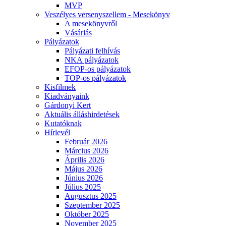
MVP
Veszélyes versenyszellem - Mesekönyv
A mesekönyvről
Vásárlás
Pályázatok
Pályázati felhívás
NKA pályázatok
EFOP-os pályázatok
TOP-os pályázatok
Kisfilmek
Kiadványaink
Gárdonyi Kert
Aktuális álláshirdetések
Kutatóknak
Hírlevél
Február 2026
Március 2026
Április 2026
Május 2026
Június 2026
Július 2025
Augusztus 2025
Szeptember 2025
Október 2025
November 2025