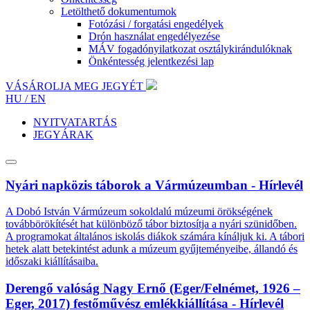
Letölthető dokumentumok
Fotózási / forgatási engedélyek
Drón használat engedélyezése
MÁV fogadónyilatkozat osztálykirándulóknak
Önkéntesség jelentkezési lap
VÁSÁROLJA MEG JEGYÉT
HU /
EN
NYITVATARTÁS
JEGYÁRAK
Nyári napközis táborok a Vármúzeumban - Hírlevél
A Dobó István Vármúzeum sokoldalú múzeumi örökségének
továbbörökítését hat különböző tábor biztosítja a nyári szünidőben.
A programokat általános iskolás diákok számára kínáljuk ki. A tábori
hetek alatt betekintést adunk a múzeum gyűjteményeibe, állandó és
időszaki kiállításaiba.
Derengő valóság Nagy Ernő (Eger/Felnémet, 1926 –
Eger, 2017) festőművész emlékkiállítása - Hírlevél