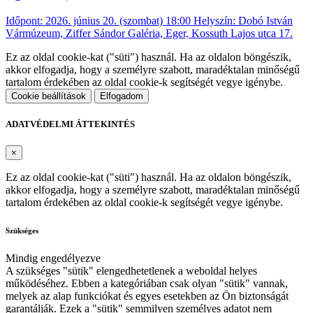
Időpont: 2026. június 20. (szombat) 18:00 Helyszín: Dobó István
Vármúzeum, Ziffer Sándor Galéria, Eger, Kossuth Lajos utca 17.
Ez az oldal cookie-kat ("süti") használ. Ha az oldalon böngészik,
akkor elfogadja, hogy a személyre szabott, maradéktalan minőségű
tartalom érdekében az oldal cookie-k segítségét vegye igénybe.
Cookie beállítások
Elfogadom
ADATVÉDELMI ÁTTEKINTÉS
×
Ez az oldal cookie-kat ("süti") használ. Ha az oldalon böngészik,
akkor elfogadja, hogy a személyre szabott, maradéktalan minőségű
tartalom érdekében az oldal cookie-k segítségét vegye igénybe.
Szükséges
Mindig engedélyezve
A szükséges "sütik" elengedhetetlenek a weboldal helyes
működéséhez. Ebben a kategóriában csak olyan "sütik" vannak,
melyek az alap funkciókat és egyes esetekben az Ön biztonságát
garantálják. Ezek a "sütik" semmilyen személyes adatot nem