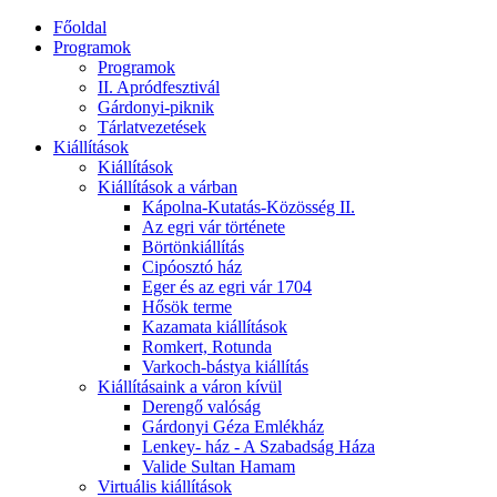
Főoldal
Programok
Programok
II. Apródfesztivál
Gárdonyi-piknik
Tárlatvezetések
Kiállítások
Kiállítások
Kiállítások a várban
Kápolna-Kutatás-Közösség II.
Az egri vár története
Börtönkiállítás
Cipóosztó ház
Eger és az egri vár 1704
Hősök terme
Kazamata kiállítások
Romkert, Rotunda
Varkoch-bástya kiállítás
Kiállításaink a váron kívül
Derengő valóság
Gárdonyi Géza Emlékház
Lenkey- ház - A Szabadság Háza
Valide Sultan Hamam
Virtuális kiállítások