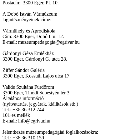
Postacím: 3300 Eger, Pf. 10.
A Dobó István Vármúzeum
tagintézményeinek címe:
Várműhely és Apródiskola
Cím: 3300 Eger, Dobó I. u. 12.
E-mail: muzeumpedagogia@egrivar.hu
Gárdonyi Géza Emlékház
3300 Eger, Gárdonyi G. utca 28.
Ziffer Sándor Galéria
3300 Eger, Kossuth Lajos utca 17.
Valide Szultána Fürdőrom
3300 Eger, Tinódi Sebestyén tér 3.
Általános információ
(nyitvatartás, jegyárak, kiállítások stb.)
Tel.: +36 36 312 744
101-es mellék
E-mail: info@egrivar.hu
Jelentkezés múzeumpedagógiai foglalkozásokra:
Tel.: +36 36 310 159