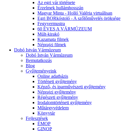
Az egri vár története
Érzelmek hullámhosszán
Magyar Minta - Holló Valéria virtuálisan
Egri BORkóstoló - A szőlőművelés öröksége
Fegyvermustra
60 ÉVES A VÁRMÚZEUM
Múlt-kirakó
Kazamata filmek
Néprajzi filmek
Dobó István Vármúzeum
Dobó István Vármúzeum
Bemutatkozás
Blog
Gyűjteményeink
Online adatbázis
Történeti gyűjtemény
Képző- és iparművészeti gyűjtemény
Néprajzi gyűjtemény
Régészeti gyűjtemény
Irodalomtörténeti gyűjtemény
Műtárgyvédelem
Könyvtár
Fejlesztések
ÉMOP
GINOP