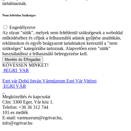
tartalmaznak.
Nem feltétlen Szükséges
Engedélyezve
Az olyan "sütik", melyek nem feltétlenül szükségesek a weboldal
működéséhez és céljuk a felhasználói adatok gyűjtése analitikán,
reklámokon és egyéb beágyazott tartalmakon keresztül a "nem
szükséges" kategóriába tartoznak. Alapvetően ezen "sütik"
használatához a felhasználó beleegyezése kell.
Mentés és Elfogadás
KÖVESSEN MINKET!
#EGRI_VAR
Egri vár
Dobó István Vármúzeum
Egri Vár Vitézei
EGRI VÁR
Megközelítés és kapcsolat
Cím: 3300 Eger, Vár köz 1.
Telefon: +36 36 312 744
101-es mellék
E-mail: varmuzeum@egrivar.hu,
info@egrivar.hu