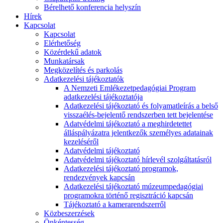
Bérelhető konferencia helyszín
Hírek
Kapcsolat
Kapcsolat
Elérhetőség
Közérdekű adatok
Munkatársak
Megközelítés és parkolás
Adatkezelési tájékoztatók
A Nemzeti Emlékezetpedagógiai Program
adatkezelési tájékoztatója
Adatkezelési tájékoztató és folyamatleírás a belső
visszaélés-bejelentő rendszerben tett bejelentése
Adatvédelmi tájékoztató a meghirdetettet
álláspályázatra jelentkezők személyes adatainak
kezeléséről
Adatvédelmi tájékoztató
Adatvédelmi tájékoztató hírlevél szolgáltatásról
Adatkezelési tájékoztató programok,
rendezvények kapcsán
Adatkezelési tájékoztató múzeumpedagógiai
programokra történő regisztráció kapcsán
Tájékoztató a kamerarendszerről
Közbeszerzések
Önkéntesség