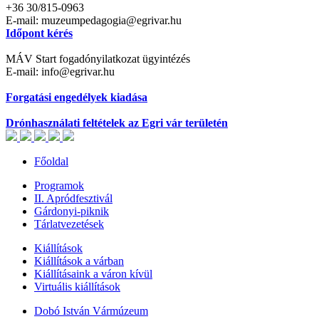
+36 30/815-0963
E-mail: muzeumpedagogia@egrivar.hu
Időpont kérés
MÁV Start fogadónyilatkozat ügyintézés
E-mail: info@egrivar.hu
Forgatási engedélyek kiadása
Drónhasználati feltételek az Egri vár területén
Főoldal
Programok
II. Apródfesztivál
Gárdonyi-piknik
Tárlatvezetések
Kiállítások
Kiállítások a várban
Kiállításaink a váron kívül
Virtuális kiállítások
Dobó István Vármúzeum