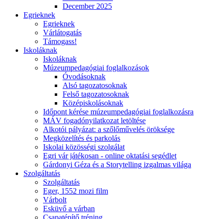
December 2025
Egrieknek
Egrieknek
Várlátogatás
Támogass!
Iskoláknak
Iskoláknak
Múzeumpedagógiai foglalkozások
Óvodásoknak
Alsó tagozatosoknak
Felső tagozatosoknak
Középiskolásoknak
Időpont kérése múzeumpedagógiai foglalkozásra
MÁV fogadónyilatkozat letöltése
Alkotói pályázat: a szőlőművelés öröksége
Megközelítés és parkolás
Iskolai közösségi szolgálat
Egri vár játékosan - online oktatási segédlet
Gárdonyi Géza és a Storytelling izgalmas világa
Szolgáltatás
Szolgáltatás
Eger, 1552 mozi film
Várbolt
Esküvő a várban
Csapatépítő tréning