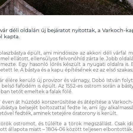
ár déli oldalán új bejáratot nyitottak, a Varkoch-kap
l kapta.
aszbástya épült, ami mindössze az akkori déli várfal 
mel ellátott, ellensúlyos felvonóhíd zárta le. Jobb oldalá
elmezte. Egy hasonló lőrés készült a nyugati oldalra is.
tett le. A bástya és a kapu építésének ez az első szakas
r élére kerülő új provizor és várnagy, Dobó István folyt
y belső fafödém is épült. Az 1552-es ostrom során a bás
ban tetőt emeltek a falak fölé.
éven át húzódó korszerűsítése és átépítése a Varkoch-bá
bástya belsejét boltozattal fedte le, ami így alkalmassá
etővel fedték, aminek tetejére óratorony is került.
örök ostromot, és túlélte a török megszállást. Csak id
tt állapota miatt – 1804-06 között teljesen elbontották