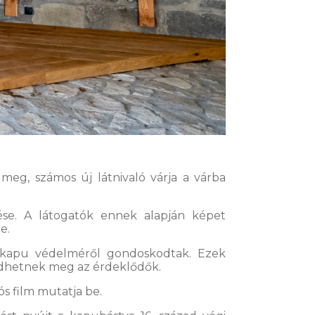
meg, számos új látnivaló várja a várba
zése. A látogatók ennek alapján képet
ge.
a kapu védelméről gondoskodtak. Ezek
rkedhetnek meg az érdeklődők.
s film mutatja be.