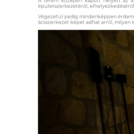
A terem közepén kapott helyett az a n
épületszerkezetéről, elhelyezkedéséről
Végezetül pedig mindenképpen érdemes 
ácsszerkezet képet adhat arról, milyen k