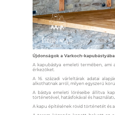
Újdonságok a Varkoch-kapubástyáb
A kapubástya emeleti termében, ami a 
érkezőket.
A 16. századi várleltárak adatai ala
alkothatnak arról, milyen egyszerű körü
A bástya emeleti lőréseibe állítva 
történetével, hatásfokával és használat
A kapu építésének rövid történetét és a