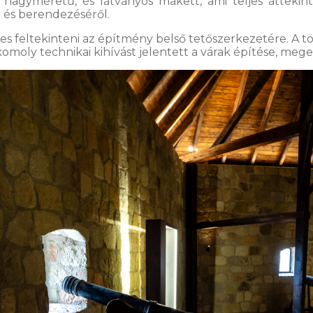
agyméretű, és látványos makett, ami teljes áttekint
 és berendezéséről.
feltekinteni az építmény belső tetőszerkezetére. A t
omoly technikai kihívást jelentett a várak építése, mege