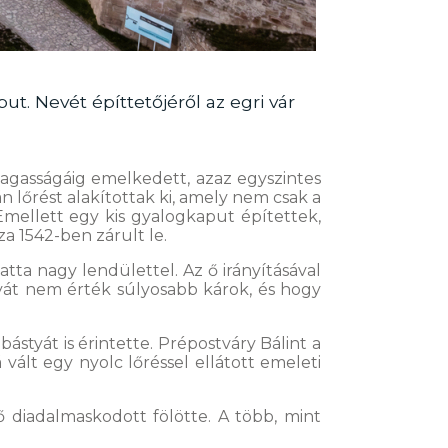
ut. Nevét építtetőjéről az egri vár
magasságáig emelkedett, azaz egyszintes
n lőrést alakítottak ki, amely nem csak a
 Emellett egy kis gyalogkaput építettek,
za 1542-ben zárult le.
atta nagy lendülettel. Az ő irányításával
tyát nem érték súlyosabb károk, és hogy
styát is érintette. Prépostváry Bálint a
 vált egy nyolc lőréssel ellátott emeleti
ő diadalmaskodott fölötte. A több, mint
.