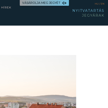
VÁSÁROLJA MEG JEGYÉT
HU /
EN
HÍREK
NYITVATARTÁS
JEGYÁRAK