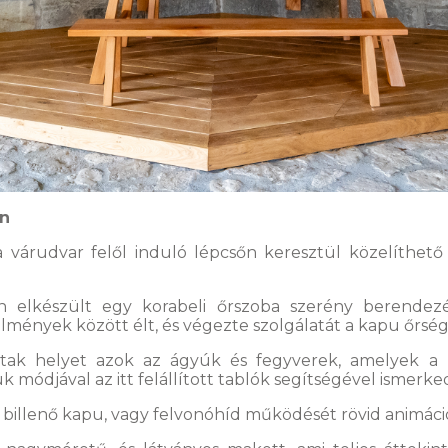
an
várudvar felől induló lépcsőn keresztül közelíthető 
pján elkészült egy korabeli őrszoba szerény berende
lmények között élt, és végezte szolgálatát a kapu őrsé
kaptak helyet azok az ágyúk és fegyverek, amelyek 
uk módjával az itt felállított tablók segítségével isme
 billenő kapu, vagy felvonóhíd működését rövid animáció