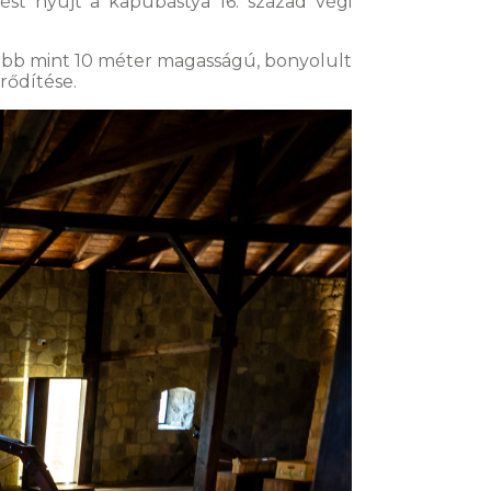
ést nyújt a kapubástya 16. század végi
öbb mint 10 méter magasságú, bonyolult
rődítése.