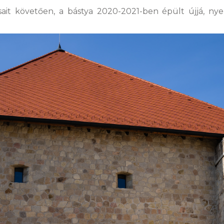
sait követően, a bástya 2020-2021-ben épült újjá, nye