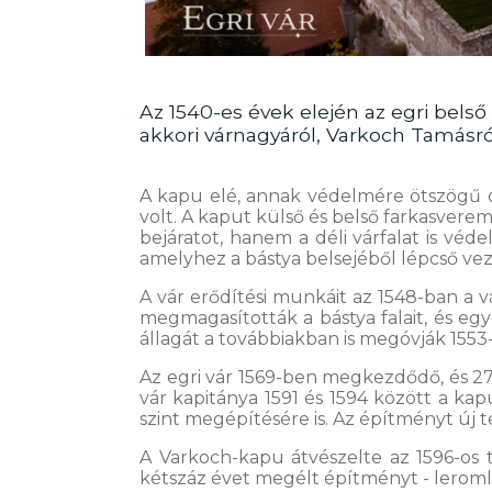
Az 1540-es évek elején az egri belső v
akkori várnagyáról, Varkoch Tamásró
A kapu elé, annak védelmére ötszögű ol
volt. A kaput külső és belső farkasverem
bejáratot, hanem a déli várfalat is véd
amelyhez a bástya belsejéből lépcső veze
A vár erődítési munkáit az 1548-ban a vá
megmagasították a bástya falait, és eg
állagát a továbbiakban is megóvják 1553-
Az egri vár 1569-ben megkezdődő, és 27 
vár kapitánya 1591 és 1594 között a kapu
szint megépítésére is. Az építményt új t
A Varkoch-kapu átvészelte az 1596-os t
kétszáz évet megélt építményt - leromlo