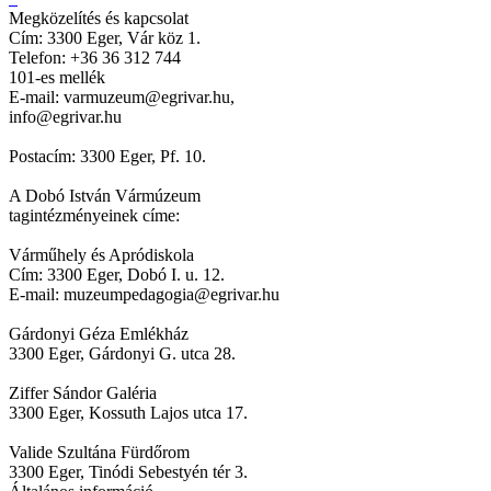
Megközelítés és kapcsolat
Cím: 3300 Eger, Vár köz 1.
Telefon: +36 36 312 744
101-es mellék
E-mail: varmuzeum@egrivar.hu,
info@egrivar.hu
Postacím: 3300 Eger, Pf. 10.
A Dobó István Vármúzeum
tagintézményeinek címe:
Várműhely és Apródiskola
Cím: 3300 Eger, Dobó I. u. 12.
E-mail: muzeumpedagogia@egrivar.hu
Gárdonyi Géza Emlékház
3300 Eger, Gárdonyi G. utca 28.
Ziffer Sándor Galéria
3300 Eger, Kossuth Lajos utca 17.
Valide Szultána Fürdőrom
3300 Eger, Tinódi Sebestyén tér 3.