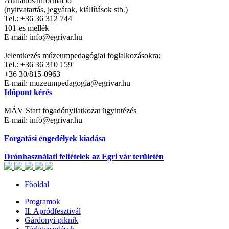
Általános információ
(nyitvatartás, jegyárak, kiállítások stb.)
Tel.: +36 36 312 744
101-es mellék
E-mail: info@egrivar.hu
Jelentkezés múzeumpedagógiai foglalkozásokra:
Tel.: +36 36 310 159
+36 30/815-0963
E-mail: muzeumpedagogia@egrivar.hu
Időpont kérés
MÁV Start fogadónyilatkozat ügyintézés
E-mail: info@egrivar.hu
Forgatási engedélyek kiadása
Drónhasználati feltételek az Egri vár területén
Főoldal
Programok
II. Apródfesztivál
Gárdonyi-piknik