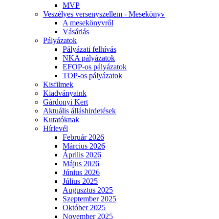
MVP
Veszélyes versenyszellem - Mesekönyv
A mesekönyvről
Vásárlás
Pályázatok
Pályázati felhívás
NKA pályázatok
EFOP-os pályázatok
TOP-os pályázatok
Kisfilmek
Kiadványaink
Gárdonyi Kert
Aktuális álláshirdetések
Kutatóknak
Hírlevél
Február 2026
Március 2026
Április 2026
Május 2026
Június 2026
Július 2025
Augusztus 2025
Szeptember 2025
Október 2025
November 2025