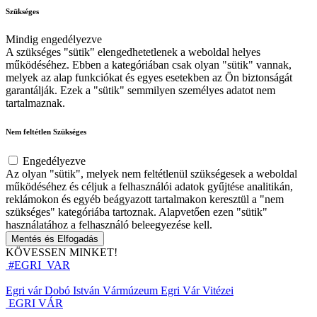
Szükséges
Mindig engedélyezve
A szükséges "sütik" elengedhetetlenek a weboldal helyes
működéséhez. Ebben a kategóriában csak olyan "sütik" vannak,
melyek az alap funkciókat és egyes esetekben az Ön biztonságát
garantálják. Ezek a "sütik" semmilyen személyes adatot nem
tartalmaznak.
Nem feltétlen Szükséges
Engedélyezve
Az olyan "sütik", melyek nem feltétlenül szükségesek a weboldal
működéséhez és céljuk a felhasználói adatok gyűjtése analitikán,
reklámokon és egyéb beágyazott tartalmakon keresztül a "nem
szükséges" kategóriába tartoznak. Alapvetően ezen "sütik"
használatához a felhasználó beleegyezése kell.
Mentés és Elfogadás
KÖVESSEN MINKET!
#EGRI_VAR
Egri vár
Dobó István Vármúzeum
Egri Vár Vitézei
EGRI VÁR