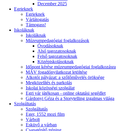
December 2025
Egrieknek
Egrieknek
Várlátogatás
Támogass!
Iskoláknak
Iskoláknak
Múzeumpedagógiai foglalkozások
Óvodásoknak
Alsó tagozatosoknak
Felső tagozatosoknak
Középiskolásoknak
Időpont kérése múzeumpedagógiai foglalkozásra
MÁV fogadónyilatkozat letöltése
Alkotói pályázat: a szőlőművelés öröksége
Megközelítés és parkolás
Iskolai közösségi szolgálat
Egri vár játékosan - online oktatási segédlet
Gárdonyi Géza és a Storytelling izgalmas világa
Szolgáltatás
Szolgáltatás
Eger, 1552 mozi film
Várbolt
Esküvő a várban
Csapatépítő tréning