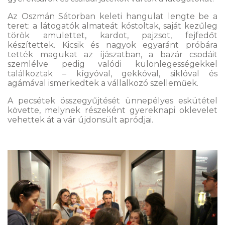
Az Oszmán Sátorban keleti hangulat lengte be a
teret: a látogatók almateát kóstoltak, saját kezűleg
török amulettet, kardot, pajzsot, fejfedőt
készítettek. Kicsik és nagyok egyaránt próbára
tették magukat az íjászatban, a bazár csodáit
szemlélve pedig valódi különlegességekkel
találkoztak – kígyóval, gekkóval, siklóval és
agámával ismerkedtek a vállalkozó szelleműek.
A pecsétek összegyűjtését ünnepélyes eskütétel
követte, melynek részeként gyereknapi oklevelet
vehettek át a vár újdonsült apródjai.