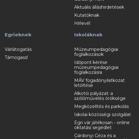
Aktuális álláshirdetések
Kutatóknak
Hírlevél
Egrieknek
Iskoláknak
Várlátogatás
Múzeumpedagógiai
foglalkozások
Támogass!
Időpont kérése
múzeumpedagógiai
foglalkozásra
MÁV fogadónyilatkozat
letöltése
Alkotói pályázat: a
szőlőművelés öröksége
Megközelítés és parkolás
Iskolai közösségi szolgálat
Egri vár játékosan - online
oktatási segédlet
Gárdonyi Géza és a