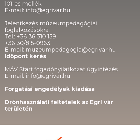
101-es mellék
E-mail: info@egrivar.hu
Jelentkezés múzeumpedagógiai
foglalkozásokra:
Tel.: +36 36 310 159
+36 30/815-0963
E-mail: muzeumpedagogia@egrivar.hu
Időpont kérés
MÁV Start fogadónyilatkozat ügyintézés
E-mail: info@egrivar.hu
Forgatási engedélyek kiadása
Drónhasználati feltételek az Egri vár
területén