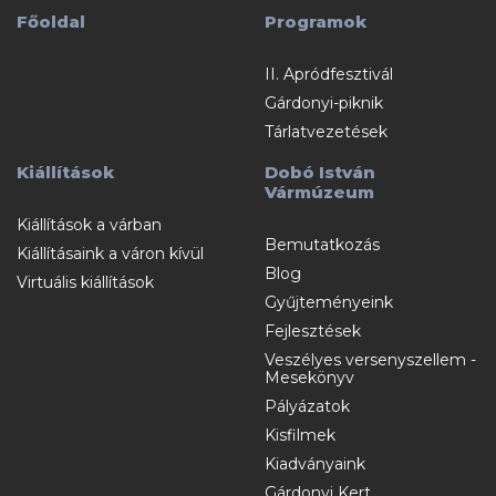
Főoldal
Programok
II. Apródfesztivál
Gárdonyi-piknik
Tárlatvezetések
Kiállítások
Dobó István
Vármúzeum
Kiállítások a várban
Bemutatkozás
Kiállításaink a váron kívül
Blog
Virtuális kiállítások
Gyűjteményeink
Fejlesztések
Veszélyes versenyszellem -
Mesekönyv
Pályázatok
Kisfilmek
Kiadványaink
Gárdonyi Kert