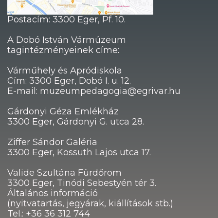
Postacím: 3300 Eger, Pf. 10.
A Dobó István Vármúzeum
tagintézményeinek címe:
Várműhely és Apródiskola
Cím: 3300 Eger, Dobó I. u. 12.
E-mail: muzeumpedagogia@egrivar.hu
Gárdonyi Géza Emlékház
3300 Eger, Gárdonyi G. utca 28.
Ziffer Sándor Galéria
3300 Eger, Kossuth Lajos utca 17.
Valide Szultána Fürdőrom
3300 Eger, Tinódi Sebestyén tér 3.
Általános információ
(nyitvatartás, jegyárak, kiállítások stb.)
Tel.: +36 36 312 744