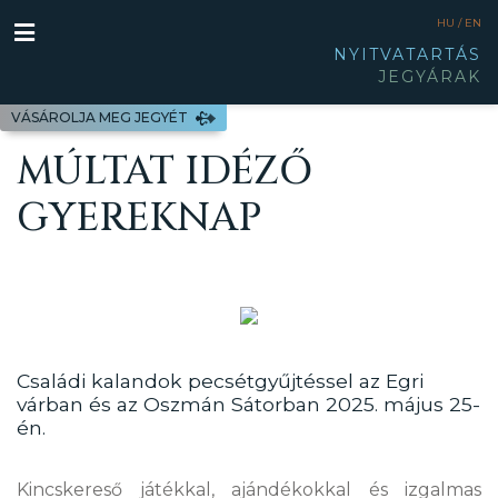
HU /
EN
NYITVATARTÁS
JEGYÁRAK
VÁSÁROLJA MEG JEGYÉT
MÚLTAT IDÉZŐ
GYEREKNAP
Családi kalandok pecsétgyűjtéssel az Egri
várban és az Oszmán Sátorban 2025. május 25-
én.
Kincskereső játékkal, ajándékokkal és izgalmas