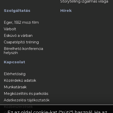
Storytelling izgalmas világa
Szolgáltatás
Hírek
Eger, 1552 mozi film
Várbolt
Esküvő a várban
Csapatépítő tréning
Bérelhető konferencia
helyszín
Kapcsolat
Elérhetőség
Közérdekű adatok
Munkatársak
Megközelítés és parkolás
Adatkezelési tájékoztatók
Közbeszerzések
Ez az oldal cookie-kat ("süti") használ. Ha az