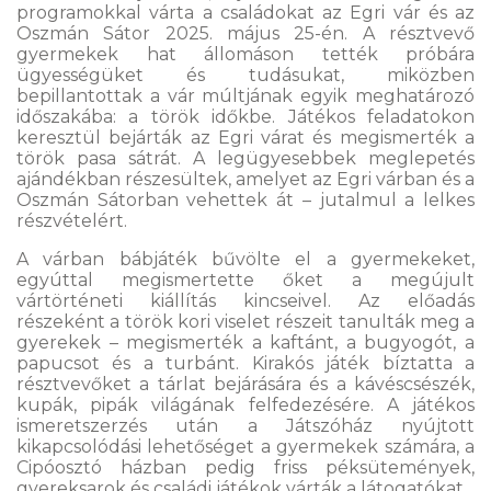
programokkal várta a családokat az Egri vár és az
Oszmán Sátor 2025. május 25-én. A résztvevő
gyermekek hat állomáson tették próbára
ügyességüket és tudásukat, miközben
bepillantottak a vár múltjának egyik meghatározó
időszakába: a török időkbe. Játékos feladatokon
keresztül bejárták az Egri várat és megismerték a
török pasa sátrát. A legügyesebbek meglepetés
ajándékban részesültek, amelyet az Egri várban és a
Oszmán Sátorban vehettek át – jutalmul a lelkes
részvételért.
A várban bábjáték bűvölte el a gyermekeket,
egyúttal megismertette őket a megújult
vártörténeti kiállítás kincseivel. Az előadás
részeként a török kori viselet részeit tanulták meg a
gyerekek – megismerték a kaftánt, a bugyogót, a
papucsot és a turbánt. Kirakós játék bíztatta a
résztvevőket a tárlat bejárására és a kávéscsészék,
kupák, pipák világának felfedezésére. A játékos
ismeretszerzés után a Játszóház nyújtott
kikapcsolódási lehetőséget a gyermekek számára, a
Cipóosztó házban pedig friss péksütemények,
gyereksarok és családi játékok várták a látogatókat.