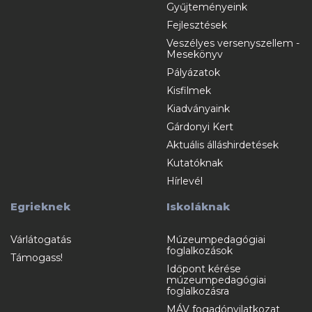
Gyűjteményeink
Fejlesztések
Veszélyes versenyszellem -
Mesekönyv
Pályázatok
Kisfilmek
Kiadványaink
Gárdonyi Kert
Aktuális álláshirdetések
Kutatóknak
Hírlevél
Egrieknek
Iskoláknak
Várlátogatás
Múzeumpedagógiai
foglalkozások
Támogass!
Időpont kérése
múzeumpedagógiai
foglalkozásra
MÁV fogadónyilatkozat