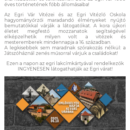
éves történetének főbb állomásaiba!
Az Egri Vár Vitézei és az Egri Vitézlő Oskola
hagyományőrzői maradandó élményeket nyújtó
bemutatókkal várják a látogatókat. A kora újkori
életet megfestő mozzanatok segítségével
elképzelhetik milyen volt a vitézek és
mesteremberek mindennapja a 16. században.
A legkisebbek sem maradnak szórakozás nélkül: a
Játszóháznál zenés műsorral várjuk a családokat!
Ezen a napon az egri lakcímkártyával rendelkezők
INGYENESEN látogathatják az Egri várat!