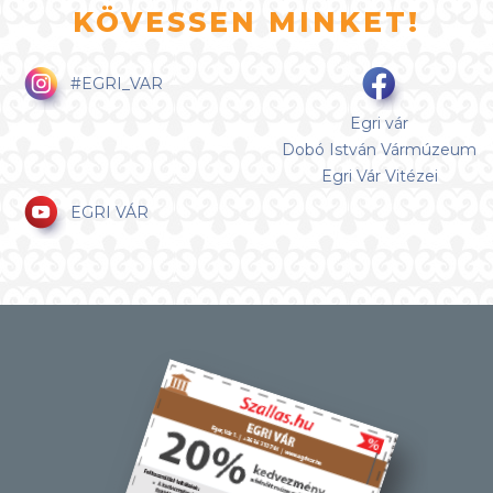
KÖVESSEN MINKET!
#EGRI_VAR
Egri vár
Dobó István Vármúzeum
Egri Vár Vitézei
EGRI VÁR