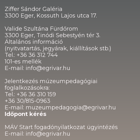
Ziffer Sándor Galéria
3300 Eger, Kossuth Lajos utca 17.
Valide Szultána Fürdőrom
3300 Eger, Tinódi Sebestyén tér 3.
Általános információ
(nyitvatartás, jegyárak, kiállítások stb.)
Tel.: +36 36 312 744
101-es mellék
E-mail: info@egrivar.hu
Jelentkezés múzeumpedagógiai
foglalkozásokra:
Tel.: +36 36 310 159
+36 30/815-0963
E-mail: muzeumpedagogia@egrivar.hu
Időpont kérés
MÁV Start fogadónyilatkozat ügyintézés
E-mail: info@egrivar.hu