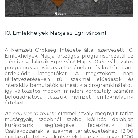
10. Emlékhelyek Napja az Egri várban!
A Nemzeti Örökség Intézete által szervezett 10.
Emlékhelyek Napja országos programsorozatához
idén is csatlakozik Eger vára! Május 10-én változatos
programokkal várjuk a történelem és kultúra iránt
érdeklődő látogatókat. A megszokott napi
tárlatvezetéseken túl szakmai előadások és
interaktív bemutatók színesítik a programkínálatot,
így változatos módon, minden korosztály számára
befogadhatóvá tesszük nemzeti emlékhelyünk
értékeit.
Az egri vár története
címmel tavaly megnyílt tárlat
műtárgyait, szebbnél szebb kiállítási darabjait
kurátoraink segítségével fedezhetik fel.
Csatlakozzanak a szakmai tárlatvezetéshez 12:00
órai kezdettel és tekintsenek bele az egri vár 1000