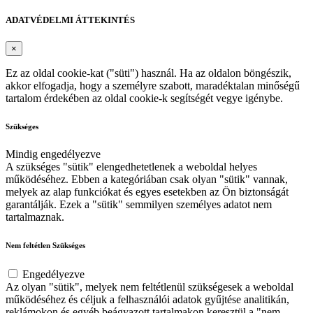
ADATVÉDELMI ÁTTEKINTÉS
×
Ez az oldal cookie-kat ("süti") használ. Ha az oldalon böngészik,
akkor elfogadja, hogy a személyre szabott, maradéktalan minőségű
tartalom érdekében az oldal cookie-k segítségét vegye igénybe.
Szükséges
Mindig engedélyezve
A szükséges "sütik" elengedhetetlenek a weboldal helyes
működéséhez. Ebben a kategóriában csak olyan "sütik" vannak,
melyek az alap funkciókat és egyes esetekben az Ön biztonságát
garantálják. Ezek a "sütik" semmilyen személyes adatot nem
tartalmaznak.
Nem feltétlen Szükséges
Engedélyezve
Az olyan "sütik", melyek nem feltétlenül szükségesek a weboldal
működéséhez és céljuk a felhasználói adatok gyűjtése analitikán,
reklámokon és egyéb beágyazott tartalmakon keresztül a "nem