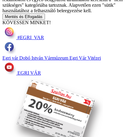
szükséges" kategóriába tartoznak. Alapvetően ezen "sütik"
használatához a felhasználó beleegyezése kell.
Mentés és Elfogadás
KÖVESSEN MINKET!
#EGRI_VAR
Egri vár
Dobó István Vármúzeum
Egri Vár Vitézei
EGRI VÁR