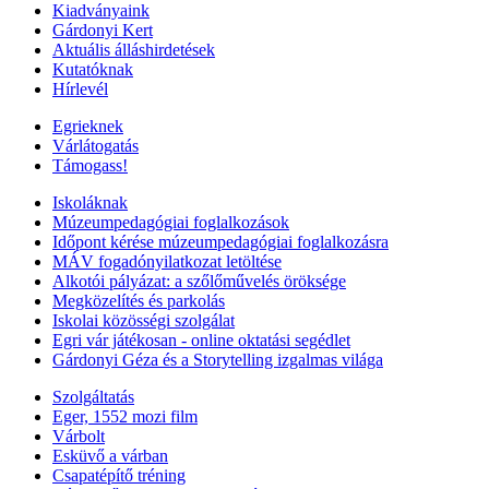
Kiadványaink
Gárdonyi Kert
Aktuális álláshirdetések
Kutatóknak
Hírlevél
Egrieknek
Várlátogatás
Támogass!
Iskoláknak
Múzeumpedagógiai foglalkozások
Időpont kérése múzeumpedagógiai foglalkozásra
MÁV fogadónyilatkozat letöltése
Alkotói pályázat: a szőlőművelés öröksége
Megközelítés és parkolás
Iskolai közösségi szolgálat
Egri vár játékosan - online oktatási segédlet
Gárdonyi Géza és a Storytelling izgalmas világa
Szolgáltatás
Eger, 1552 mozi film
Várbolt
Esküvő a várban
Csapatépítő tréning