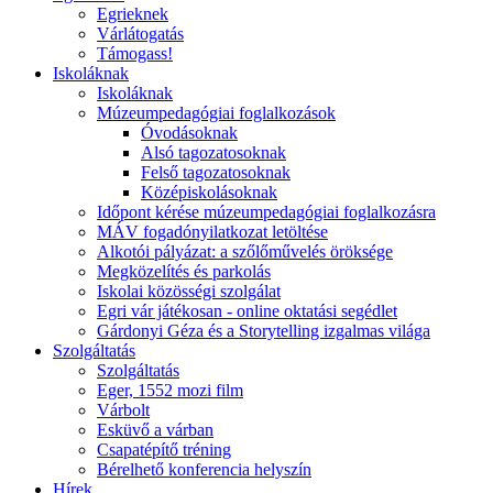
Egrieknek
Várlátogatás
Támogass!
Iskoláknak
Iskoláknak
Múzeumpedagógiai foglalkozások
Óvodásoknak
Alsó tagozatosoknak
Felső tagozatosoknak
Középiskolásoknak
Időpont kérése múzeumpedagógiai foglalkozásra
MÁV fogadónyilatkozat letöltése
Alkotói pályázat: a szőlőművelés öröksége
Megközelítés és parkolás
Iskolai közösségi szolgálat
Egri vár játékosan - online oktatási segédlet
Gárdonyi Géza és a Storytelling izgalmas világa
Szolgáltatás
Szolgáltatás
Eger, 1552 mozi film
Várbolt
Esküvő a várban
Csapatépítő tréning
Bérelhető konferencia helyszín
Hírek