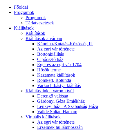
Főoldal
Programok
Programok
Tárlatvezetések
Kiállítások
Kiállítások
Kiállítások a várban
Kápolna-Kutatás-Közösség II.
Az egri vár története
Börtönkiállítás
Cipóosztó ház
Eger és az egri vár 1704
Hősök terme
Kazamata kiállítások
Romkert, Rotunda
Varkoch-bástya kiállítás
Kiállításaink a váron kívül
Derengő valóság
Gárdonyi Géza Emlékház
Lenkey- ház - A Szabadság Háza
Valide Sultan Hamam
Virtuális kiállítások
Az egri vár története
Érzelmek hullámhosszán