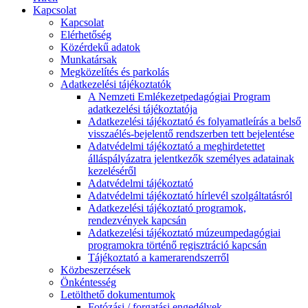
Kapcsolat
Kapcsolat
Elérhetőség
Közérdekű adatok
Munkatársak
Megközelítés és parkolás
Adatkezelési tájékoztatók
A Nemzeti Emlékezetpedagógiai Program
adatkezelési tájékoztatója
Adatkezelési tájékoztató és folyamatleírás a belső
visszaélés-bejelentő rendszerben tett bejelentése
Adatvédelmi tájékoztató a meghirdetettet
álláspályázatra jelentkezők személyes adatainak
kezeléséről
Adatvédelmi tájékoztató
Adatvédelmi tájékoztató hírlevél szolgáltatásról
Adatkezelési tájékoztató programok,
rendezvények kapcsán
Adatkezelési tájékoztató múzeumpedagógiai
programokra történő regisztráció kapcsán
Tájékoztató a kamerarendszerről
Közbeszerzések
Önkéntesség
Letölthető dokumentumok
Fotózási / forgatási engedélyek