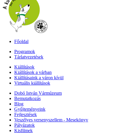
Főoldal
Programok
Tárlatvezetések
Kiállítások
Kiállítások a várban
Kiállításaink a váron kívül
Virtuális kiállítások
Dobó István Vármúzeum
Bemutatkozás
Blog
Gyűjteményeink
Fejlesztések
Veszélyes versenyszellem - Mesekönyv
Pályázatok
Kisfilmek