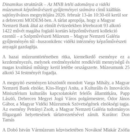
Dinamikus struktúrák – Az MNB letéti adománya a vidéki
múzeumok képzőművészeti gyűjteményei számára
című kiállítás
sajtónyilvános megnyitójára 2026. február 13-án 10:30-tól kerül sor
a debreceni MODEM-ben. A tárlat apropója, hogy a Magyar
Nemzeti Bank által az elmúlt évtizedekben létrehozott 93 alkotó
1422 művét magába foglaló kortárs képzőművészeti kollekció
ezentúl – a Szépművészeti Múzeum – Magyar Nemzeti Galéria
gyűjteményén túl –huszonkilenc vidéki intézmény képzőművészeti
anyagát gazdagítja.
A hazai múzeumtörténetben ritka, kiemelkedő eseménye ez a
kezdeményezés, melynek eredményeként rendkívüli mennyiségű és
magas kvalitású műtárgy kerül letétbe országszerte. Múzeumunk 25
alkotó 34 festményét fogadja.
A megnyitó eseményen köszöntőt mondott Varga Mihály, a Magyar
Nemzeti Bank elnöke, Kiss-Hegyi Anita, a Kulturális és Innovációs
Minisztérium kulturális kapcsolatokért felelős államtitkára, Papp
László, Debrecen Megyei Jogú Város polgármestere, Ódor János
Gábor, a Magyar Vidéki Múzeumok Szövetségének elnökségi tagja.
Az esemény Petrányi Zsolt, a Magyar Nemzeti Galéria tudományos
főigazgató helyettesének tárlatvezetésével zárult. Kurátor: Don
Tamás
A Dobó István Vármúzeum képviseletében Novákné Mlakár Zsófia