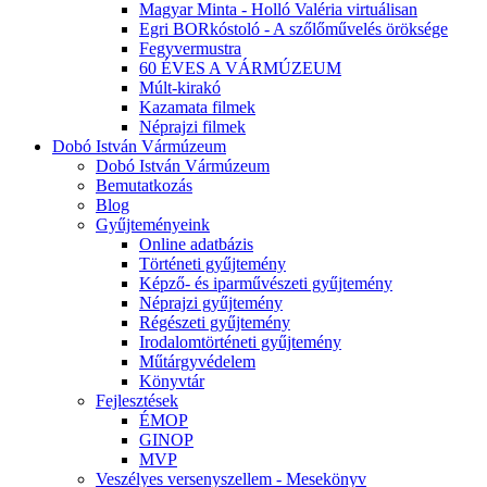
Magyar Minta - Holló Valéria virtuálisan
Egri BORkóstoló - A szőlőművelés öröksége
Fegyvermustra
60 ÉVES A VÁRMÚZEUM
Múlt-kirakó
Kazamata filmek
Néprajzi filmek
Dobó István Vármúzeum
Dobó István Vármúzeum
Bemutatkozás
Blog
Gyűjteményeink
Online adatbázis
Történeti gyűjtemény
Képző- és iparművészeti gyűjtemény
Néprajzi gyűjtemény
Régészeti gyűjtemény
Irodalomtörténeti gyűjtemény
Műtárgyvédelem
Könyvtár
Fejlesztések
ÉMOP
GINOP
MVP
Veszélyes versenyszellem - Mesekönyv