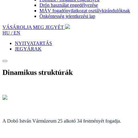
Drón használat engedélyezése
MÁV fogadónyilatkozat osztálykirándulóknak
Önkéntesség jelentkezési lap
VÁSÁROLJA MEG JEGYÉT
HU /
EN
NYITVATARTÁS
JEGYÁRAK
Dinamikus struktúrák
A Dobó István Vármúzeum 25 alkotó 34 festményét fogadja.