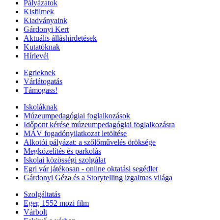
Pályázatok
Kisfilmek
Kiadványaink
Gárdonyi Kert
Aktuális álláshirdetések
Kutatóknak
Hírlevél
Egrieknek
Várlátogatás
Támogass!
Iskoláknak
Múzeumpedagógiai foglalkozások
Időpont kérése múzeumpedagógiai foglalkozásra
MÁV fogadónyilatkozat letöltése
Alkotói pályázat: a szőlőművelés öröksége
Megközelítés és parkolás
Iskolai közösségi szolgálat
Egri vár játékosan - online oktatási segédlet
Gárdonyi Géza és a Storytelling izgalmas világa
Szolgáltatás
Eger, 1552 mozi film
Várbolt