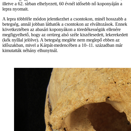
illetve a 62. sírban elhelyezett, 60 évnél idősebb nő koponyáján a
lepra nyomait.
A lepra többféle módon jelentkezhet a csontokon, minél hosszabb a
betegség, annál jobban láthatók a csontokon az elváltozások. Ennek
következtében az abasári koponyákon a töredékességük ellenére
megfigyelhető, hogy az orrüreg alsó széle kiszélesedett, lekerekedett
(kék nyíllal jelölve). A betegség megléte nem meglepő ebben az
időszakban, mivel a Kárpát-medencében a 10–11. században már
kimutatták néhány elhunytnál.