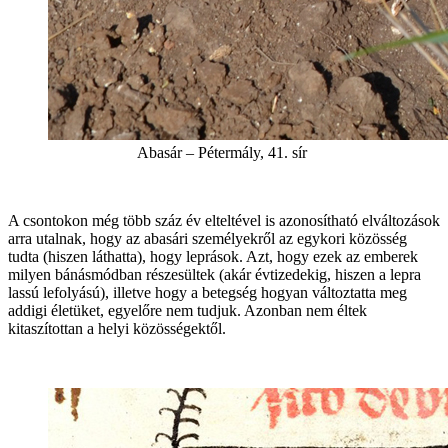
Abasár – Pétermály, 41. sír
A csontokon még több száz év elteltével is azonosítható elváltozások
arra utalnak, hogy az abasári személyekről az egykori közösség
tudta (hiszen láthatta), hogy leprások. Azt, hogy ezek az emberek
milyen bánásmódban részesültek (akár évtizedekig, hiszen a lepra
lassú lefolyású), illetve hogy a betegség hogyan változtatta meg
addigi életüket, egyelőre nem tudjuk. Azonban nem éltek
kitaszítottan a helyi közösségektől.