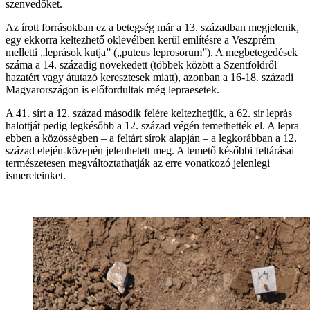
szenvedőket.
Az írott forrásokban ez a betegség már a 13. században megjelenik,
egy ekkorra keltezhető oklevélben kerül említésre a Veszprém
melletti „leprások kutja” („puteus leprosorum”). A megbetegedések
száma a 14. századig növekedett (többek között a Szentföldről
hazatért vagy átutazó keresztesek miatt), azonban a 16-18. századi
Magyarországon is előfordultak még lepraesetek.
A 41. sírt a 12. század második felére keltezhetjük, a 62. sír leprás
halottját pedig legkésőbb a 12. század végén temethették el. A lepra
ebben a közösségben – a feltárt sírok alapján – a legkorábban a 12.
század elején-közepén jelenhetett meg. A temető későbbi feltárásai
természetesen megváltoztathatják az erre vonatkozó jelenlegi
ismereteinket.