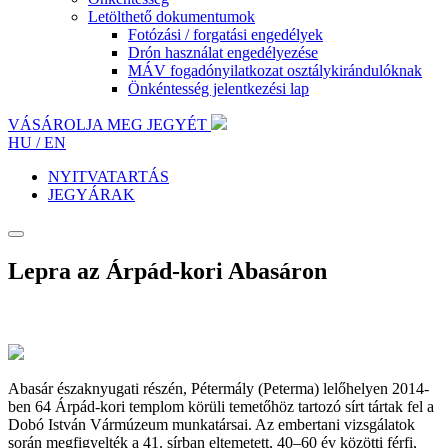
Letölthető dokumentumok
Fotózási / forgatási engedélyek
Drón használat engedélyezése
MÁV fogadónyilatkozat osztálykirándulóknak
Önkéntesség jelentkezési lap
VÁSÁROLJA MEG JEGYÉT
HU /
EN
NYITVATARTÁS
JEGYÁRAK
Lepra az Árpád-kori Abasáron
Abasár északnyugati részén, Pétermály (Peterma) lelőhelyen 2014-
ben 64 Árpád-kori templom körüli temetőhöz tartozó sírt tártak fel a
Dobó István Vármúzeum munkatársai. Az embertani vizsgálatok
során megfigyelték a 41. sírban eltemetett, 40–60 év közötti férfi,