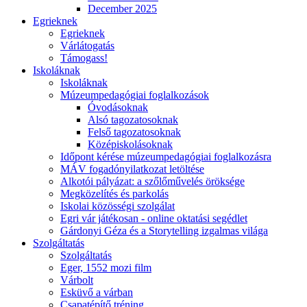
December 2025
Egrieknek
Egrieknek
Várlátogatás
Támogass!
Iskoláknak
Iskoláknak
Múzeumpedagógiai foglalkozások
Óvodásoknak
Alsó tagozatosoknak
Felső tagozatosoknak
Középiskolásoknak
Időpont kérése múzeumpedagógiai foglalkozásra
MÁV fogadónyilatkozat letöltése
Alkotói pályázat: a szőlőművelés öröksége
Megközelítés és parkolás
Iskolai közösségi szolgálat
Egri vár játékosan - online oktatási segédlet
Gárdonyi Géza és a Storytelling izgalmas világa
Szolgáltatás
Szolgáltatás
Eger, 1552 mozi film
Várbolt
Esküvő a várban
Csapatépítő tréning