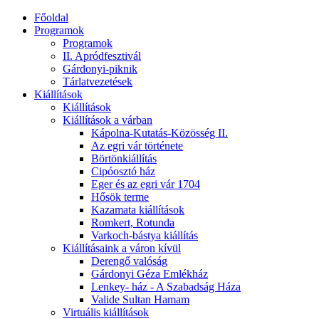
Főoldal
Programok
Programok
II. Apródfesztivál
Gárdonyi-piknik
Tárlatvezetések
Kiállítások
Kiállítások
Kiállítások a várban
Kápolna-Kutatás-Közösség II.
Az egri vár története
Börtönkiállítás
Cipóosztó ház
Eger és az egri vár 1704
Hősök terme
Kazamata kiállítások
Romkert, Rotunda
Varkoch-bástya kiállítás
Kiállításaink a váron kívül
Derengő valóság
Gárdonyi Géza Emlékház
Lenkey- ház - A Szabadság Háza
Valide Sultan Hamam
Virtuális kiállítások