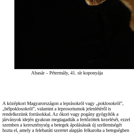
Abasár – Pétermály, 41. sír koponyája
A középkori Magyarországon a leprásokról vagy „poklosokról”,
„bélpoklosokról”, valamint a leprosoriumok jelenlétéről is
rendelkezünk forrásokkal. Az ókori vagy pogány gyógyítók a
járványok idején gyakran megtagadták a fertőzöttek kezelését, ezzel
szemben a kereszténység a betegek ápolásának új szellemiségét
hozta el, amely a felebaráti szeretet alapján felkarolta a betegségben