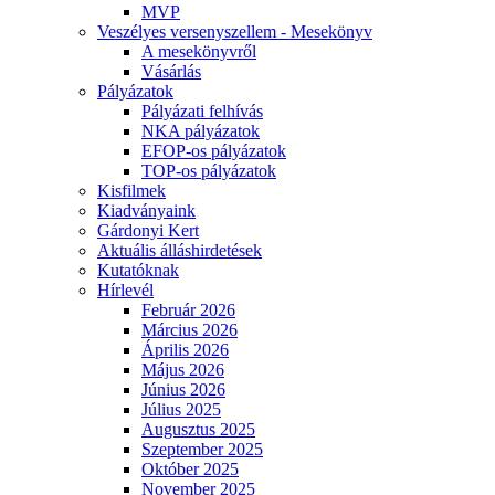
MVP
Veszélyes versenyszellem - Mesekönyv
A mesekönyvről
Vásárlás
Pályázatok
Pályázati felhívás
NKA pályázatok
EFOP-os pályázatok
TOP-os pályázatok
Kisfilmek
Kiadványaink
Gárdonyi Kert
Aktuális álláshirdetések
Kutatóknak
Hírlevél
Február 2026
Március 2026
Április 2026
Május 2026
Június 2026
Július 2025
Augusztus 2025
Szeptember 2025
Október 2025
November 2025