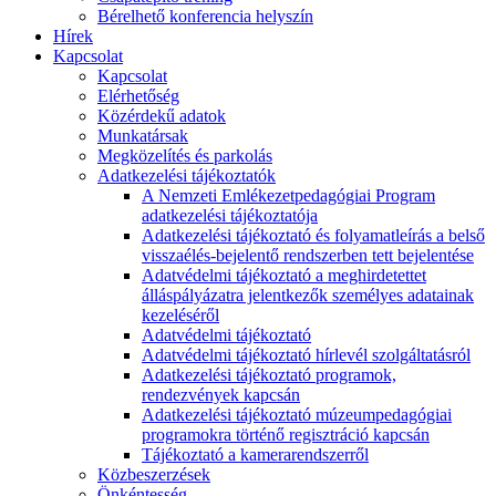
Bérelhető konferencia helyszín
Hírek
Kapcsolat
Kapcsolat
Elérhetőség
Közérdekű adatok
Munkatársak
Megközelítés és parkolás
Adatkezelési tájékoztatók
A Nemzeti Emlékezetpedagógiai Program
adatkezelési tájékoztatója
Adatkezelési tájékoztató és folyamatleírás a belső
visszaélés-bejelentő rendszerben tett bejelentése
Adatvédelmi tájékoztató a meghirdetettet
álláspályázatra jelentkezők személyes adatainak
kezeléséről
Adatvédelmi tájékoztató
Adatvédelmi tájékoztató hírlevél szolgáltatásról
Adatkezelési tájékoztató programok,
rendezvények kapcsán
Adatkezelési tájékoztató múzeumpedagógiai
programokra történő regisztráció kapcsán
Tájékoztató a kamerarendszerről
Közbeszerzések
Önkéntesség