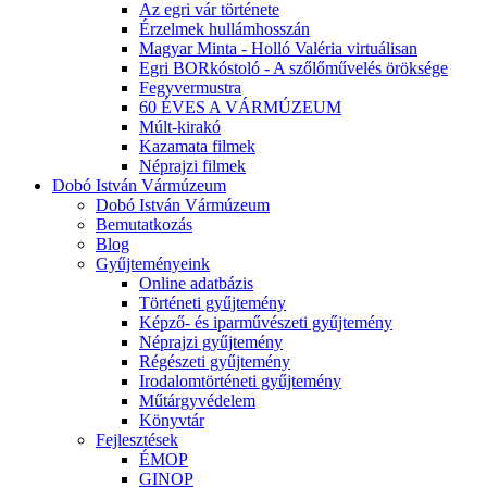
Az egri vár története
Érzelmek hullámhosszán
Magyar Minta - Holló Valéria virtuálisan
Egri BORkóstoló - A szőlőművelés öröksége
Fegyvermustra
60 ÉVES A VÁRMÚZEUM
Múlt-kirakó
Kazamata filmek
Néprajzi filmek
Dobó István Vármúzeum
Dobó István Vármúzeum
Bemutatkozás
Blog
Gyűjteményeink
Online adatbázis
Történeti gyűjtemény
Képző- és iparművészeti gyűjtemény
Néprajzi gyűjtemény
Régészeti gyűjtemény
Irodalomtörténeti gyűjtemény
Műtárgyvédelem
Könyvtár
Fejlesztések
ÉMOP
GINOP