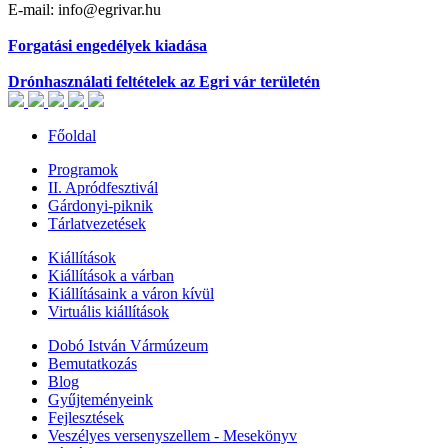
E-mail: info@egrivar.hu
Forgatási engedélyek kiadása
Drónhasználati feltételek az Egri vár területén
Főoldal
Programok
II. Apródfesztivál
Gárdonyi-piknik
Tárlatvezetések
Kiállítások
Kiállítások a várban
Kiállításaink a váron kívül
Virtuális kiállítások
Dobó István Vármúzeum
Bemutatkozás
Blog
Gyűjteményeink
Fejlesztések
Veszélyes versenyszellem - Mesekönyv