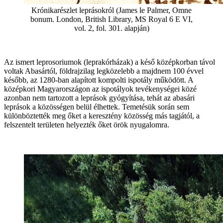
Krónikarészlet leprásokról (James le Palmer, Omne
bonum. London, British Library, MS Royal 6 E VI,
vol. 2, fol. 301. alapján)
Az ismert leprosoriumok (leprakórházak) a késő középkorban távol
voltak Abasártól, földrajzilag legközelebb a majdnem 100 évvel
később, az 1280-ban alapított kompolti ispotály működött. A
középkori Magyarországon az ispotályok tevékenységei közé
azonban nem tartozott a leprások gyógyítása, tehát az abasári
leprások a közösségen belül élhettek. Temetésük során sem
különböztették meg őket a keresztény közösség más tagjától, a
felszentelt területen helyezték őket örök nyugalomra.