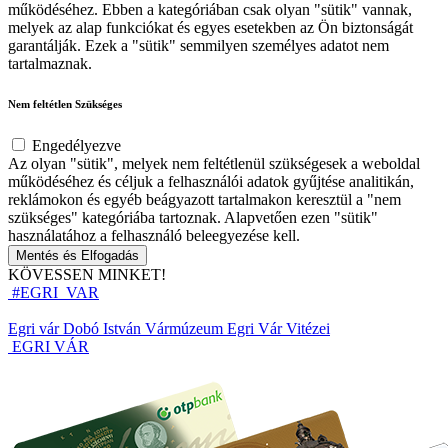
működéséhez. Ebben a kategóriában csak olyan "sütik" vannak,
melyek az alap funkciókat és egyes esetekben az Ön biztonságát
garantálják. Ezek a "sütik" semmilyen személyes adatot nem
tartalmaznak.
Nem feltétlen Szükséges
Engedélyezve
Az olyan "sütik", melyek nem feltétlenül szükségesek a weboldal
működéséhez és céljuk a felhasználói adatok gyűjtése analitikán,
reklámokon és egyéb beágyazott tartalmakon keresztül a "nem
szükséges" kategóriába tartoznak. Alapvetően ezen "sütik"
használatához a felhasználó beleegyezése kell.
Mentés és Elfogadás
KÖVESSEN MINKET!
#EGRI_VAR
Egri vár
Dobó István Vármúzeum
Egri Vár Vitézei
EGRI VÁR