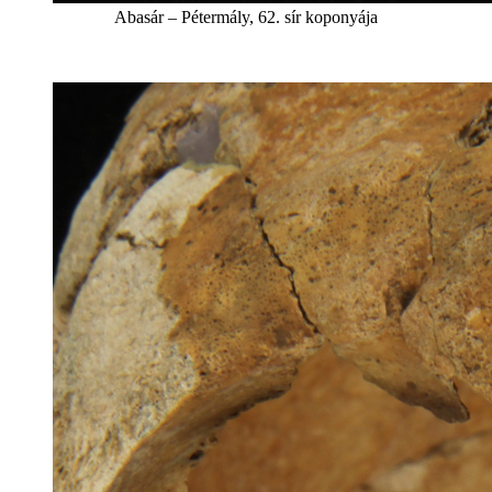
Abasár – Pétermály, 62. sír koponyája