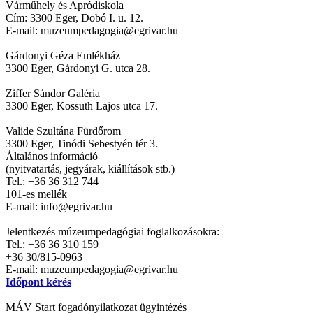
Várműhely és Apródiskola
Cím: 3300 Eger, Dobó I. u. 12.
E-mail: muzeumpedagogia@egrivar.hu
Gárdonyi Géza Emlékház
3300 Eger, Gárdonyi G. utca 28.
Ziffer Sándor Galéria
3300 Eger, Kossuth Lajos utca 17.
Valide Szultána Fürdőrom
3300 Eger, Tinódi Sebestyén tér 3.
Általános információ
(nyitvatartás, jegyárak, kiállítások stb.)
Tel.: +36 36 312 744
101-es mellék
E-mail: info@egrivar.hu
Jelentkezés múzeumpedagógiai foglalkozásokra:
Tel.: +36 36 310 159
+36 30/815-0963
E-mail: muzeumpedagogia@egrivar.hu
Időpont kérés
MÁV Start fogadónyilatkozat ügyintézés