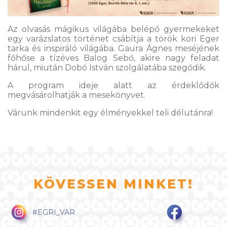
Az olvasás mágikus világába belépő gyermekeket
egy varázslatos történet csábítja a török kori Eger
tarka és inspiráló világába. Gaura Ágnes meséjének
főhőse a tízéves Balog Sebő, akire nagy feladat
hárul, miután Dobó István szolgálatába szegődik.
A program ideje alatt az érdeklődők
megvásárolhatják a mesekönyvet.
Várunk mindenkit egy élményekkel teli délutánra!
KÖVESSEN MINKET!
#EGRI_VAR