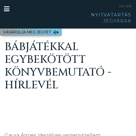
HU /
EN
NYITVATARTÁS
JEGYÁRAK
VÁSÁROLJA MEG JEGYÉT
BÁBJÁTÉKKAL
EGYBEKÖTÖTT
KÖNYVBEMUTATÓ -
HÍRLEVÉL
Gaura Ágnes: Veszélyes versenyszellem