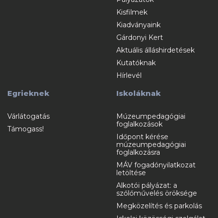
Kisfilmek
Kiadványaink
Gárdonyi Kert
Aktuális álláshirdetések
Kutatóknak
Hírlevél
Egrieknek
Iskoláknak
Várlátogatás
Múzeumpedagógiai
foglalkozások
Támogass!
Időpont kérése
múzeumpedagógiai
foglalkozásra
MÁV fogadónyilatkozat
letöltése
Alkotói pályázat: a
szőlőművelés öröksége
Megközelítés és parkolás