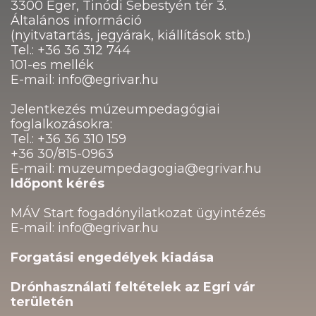
3300 Eger, Tinódi Sebestyén tér 3.
Általános információ
(nyitvatartás, jegyárak, kiállítások stb.)
Tel.: +36 36 312 744
101-es mellék
E-mail: info@egrivar.hu
Jelentkezés múzeumpedagógiai
foglalkozásokra:
Tel.: +36 36 310 159
+36 30/815-0963
E-mail: muzeumpedagogia@egrivar.hu
Időpont kérés
MÁV Start fogadónyilatkozat ügyintézés
E-mail: info@egrivar.hu
Forgatási engedélyek kiadása
Drónhasználati feltételek az Egri vár
területén