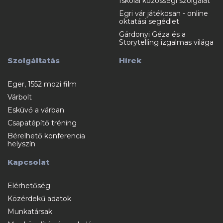
Iskolai közösségi szolgálat
Egri vár játékosan - online
oktatási segédlet
Gárdonyi Géza és a
Storytelling izgalmas világa
Szolgáltatás
Hírek
Eger, 1552 mozi film
Várbolt
Esküvő a várban
Csapatépítő tréning
Bérelhető konferencia
helyszín
Kapcsolat
Elérhetőség
Közérdekű adatok
Munkatársak