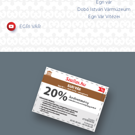
Egri vár
Dobó István Vármúzeum
Egri Vár Vitézei
EGRI VÁR