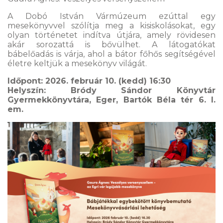
A Dobó István Vármúzeum ezúttal egy
mesekönyvvel szólítja meg a kisiskolásokat, egy
olyan történetet indítva útjára, amely rövidesen
akár sorozattá is bővülhet. A látogatókat
bábelőadás is várja, ahol a bátor főhős segítségével
életre keltjük a mesekönyv világát.
Időpont: 2026. február 10. (kedd) 16:30
Helyszín: Bródy Sándor Könyvtár
Gyermekkönyvtára, Eger, Bartók Béla tér 6. I.
em.