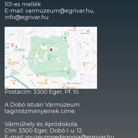
101-es mellék
E-mail: varmuzeum@egrivar.hu,
info@egrivar.hu
Postacím: 3300 Eger, Pf. 10.
A Dobó István Vármúzeum
tagintézményeinek címe:
Várműhely és Apródiskola
Cím: 3300 Eger, Dobó I. u. 12.
E-mail: muzeumpedagogia@egrivar.hu