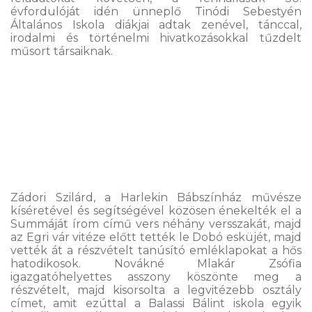
évfordulóját idén ünneplő Tinódi Sebestyén
Általános Iskola diákjai adtak zenével, tánccal,
irodalmi és történelmi hivatkozásokkal tűzdelt
műsort társaiknak.
Zádori Szilárd, a Harlekin Bábszínház művésze
kíséretével és segítségével közösen énekelték el a
Summáját írom című vers néhány versszakát, majd
az Egri vár vitéze előtt tették le Dobó esküjét, majd
vették át a részvételt tanúsító emléklapokat a hős
hatodikosok. Novákné Mlakár Zsófia
igazgatóhelyettes asszony köszönte meg a
részvételt, majd kisorsolta a legvitézebb osztály
címet, amit ezúttal a Balassi Bálint iskola egyik