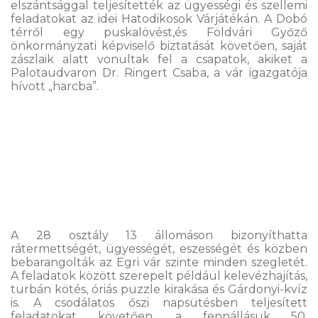
elszántsággal teljesítették az ügyességi és szellemi
feladatokat az idei Hatodikosok Várjátékán. A Dobó
térről egy puskalövést,és Földvári Győző
önkormányzati képviselő biztatását követően, saját
zászlaik alatt vonultak fel a csapatok, akiket a
Palotaudvaron Dr. Ringert Csaba, a vár igazgatója
hívott „harcba”.
A 28 osztály 13 állomáson bizonyíthatta
rátermettségét, ügyességét, eszességét és közben
bebarangolták az Egri vár szinte minden szegletét.
A feladatok között szerepelt például kelevézhajítás,
turbán kötés, óriás puzzle kirakása és Gárdonyi-kvíz
is. A csodálatos őszi napsütésben teljesített
feladatokat követően, a fennállásuk 50.