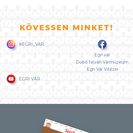
KÖVESSEN MINKET!
#EGRI_VAR
Egri vár
Dobó István Vármúzeum
Egri Vár Vitézei
EGRI VÁR