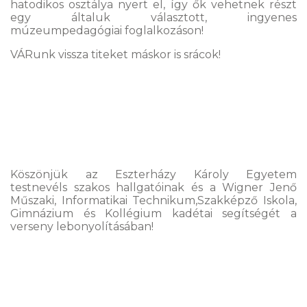
hatodikos osztálya nyert el, így ők vehetnek részt
egy általuk választott, ingyenes
múzeumpedagógiai foglalkozáson!
VÁRunk vissza titeket máskor is srácok!
Köszönjük az Eszterházy Károly Egyetem
testnevéls szakos hallgatóinak és a Wigner Jenő
Műszaki, Informatikai Technikum,Szakképző Iskola,
Gimnázium és Kollégium kadétai segítségét a
verseny lebonyolításában!