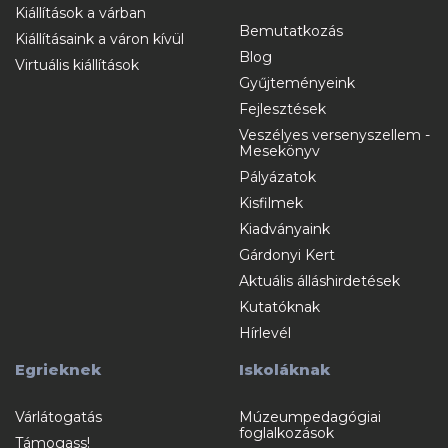
Kiállítások a várban
Bemutatkozás
Kiállításaink a váron kívül
Blog
Virtuális kiállítások
Gyűjteményeink
Fejlesztések
Veszélyes versenyszellem -
Mesekönyv
Pályázatok
Kisfilmek
Kiadványaink
Gárdonyi Kert
Aktuális álláshirdetések
Kutatóknak
Hírlevél
Egrieknek
Iskoláknak
Várlátogatás
Múzeumpedagógiai
foglalkozások
Támogass!