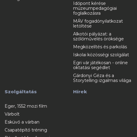
Időpont kérése
múzeumpedagógiai
foglalkozásra
MÁV fogadónyilatkozat
letöltése
Alkotói pályázat: a
szőlőművelés öröksége
Megközelítés és parkolás
Iskolai közösségi szolgálat
Egri vár játékosan - online
oktatási segédlet
Gárdonyi Géza és a
Storytelling izgalmas világa
Szolgáltatás
Hírek
Eger, 1552 mozi film
Várbolt
Esküvő a várban
Csapatépítő tréning