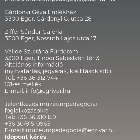
Gárdonyi Géza Emlékház
3300 Eger, Gárdonyi G. utca 28.
Ziffer Sándor Galéria
3300 Eger, Kossuth Lajos utca 17.
Valide Szultána Fürdőrom
3300 Eger, Tinódi Sebestyén tér 3.
Általános információ
(nyitvatartás, jegyárak, kiállítások stb.)
Tel.: +36 36 312 744
101-es mellék
E-mail: info@egrivar.hu
Jelentkezés múzeumpedagógiai
foglalkozásokra:
Tel.: +36 36 310 159
+36 30/815-0963
E-mail: muzeumpedagogia@egrivar.hu
Időpont kérés