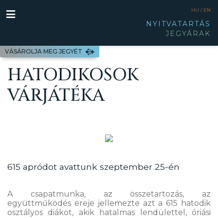
HU /
EN
NYITVATARTÁS
JEGYÁRAK
VÁSÁROLJA MEG JEGYÉT
HATODIKOSOK
VÁRJÁTÉKA
615 apródot avattunk szeptember 25-én
A csapatmunka, az összetartozás, az
együttműködés ereje jellemezte azt a 615 hatodik
osztályos diákot, akik hatalmas lendülettel, óriási