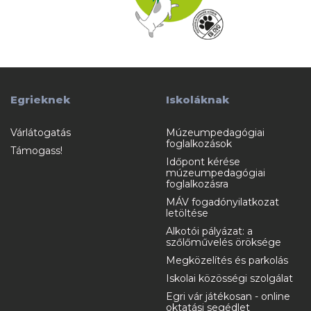
Egrieknek
Iskoláknak
Várlátogatás
Múzeumpedagógiai
foglalkozások
Támogass!
Időpont kérése
múzeumpedagógiai
foglalkozásra
MÁV fogadónyilatkozat
letöltése
Alkotói pályázat: a
szőlőművelés öröksége
Megközelítés és parkolás
Iskolai közösségi szolgálat
Egri vár játékosan - online
oktatási segédlet