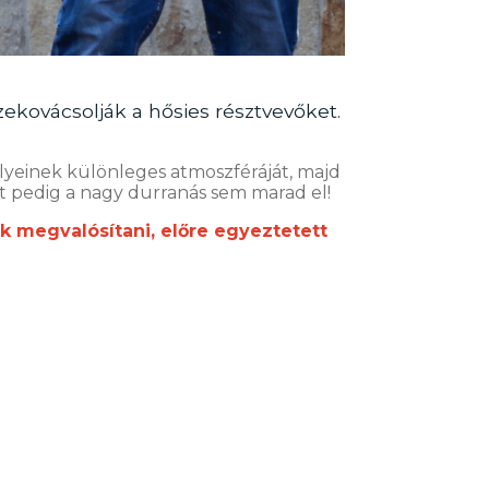
ekovácsolják a hősies résztvevőket.
elyeinek különleges atmoszféráját, majd
ént pedig a nagy durranás sem marad el!
k megvalósítani, előre egyeztetett