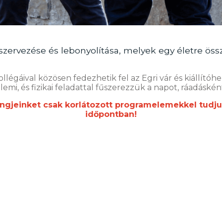
zervezése és lebonyolítása, melyek egy életre össz
égáival közösen fedezhetik fel az Egri vár és kiállítóh
lemi, és fizikai feladattal fűszerezzük a napot, ráadásk
ningjeinket csak korlátozott programelemekkel tudju
időpontban!