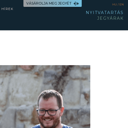
VÁSÁROLJA MEG JEGYÉT
HU /
EN
HÍREK
NYITVATARTÁS
JEGYÁRAK