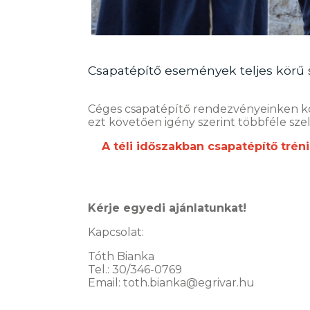
Csapatépítő események teljes körű s
Céges csapatépítő rendezvényeinken koll
ezt követően igény szerint többféle szel
A téli időszakban csapatépítő tré
Kérje egyedi ajánlatunkat!
Kapcsolat:
Tóth Bianka
Tel.: 30/346-0769
Email: toth.bianka@egrivar.hu