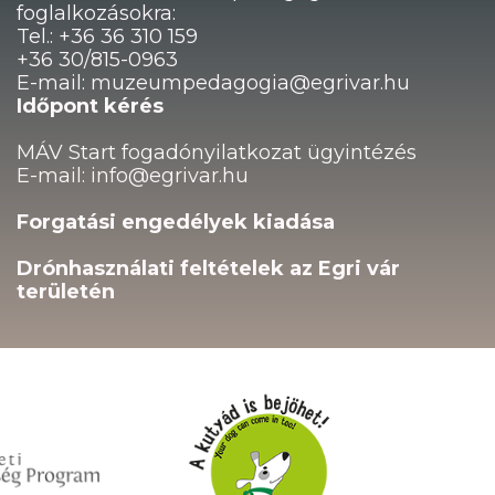
foglalkozásokra:
Tel.: +36 36 310 159
+36 30/815-0963
E-mail: muzeumpedagogia@egrivar.hu
Időpont kérés
MÁV Start fogadónyilatkozat ügyintézés
E-mail: info@egrivar.hu
Forgatási engedélyek kiadása
Drónhasználati feltételek az Egri vár
területén