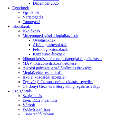
December 2025
Egrieknek
Egrieknek
Várlátogatás
Támogass!
Iskoláknak
Iskoláknak
Múzeumpedagógiai foglalkozások
Óvodásoknak
Alsó tagozatosoknak
Felső tagozatosoknak
Középiskolásoknak
Időpont kérése múzeumpedagógiai foglalkozásra
MÁV fogadónyilatkozat letöltése
Alkotói pályázat: a szőlőművelés öröksége
Megközelítés és parkolás
Iskolai közösségi szolgálat
Egri vár játékosan - online oktatási segédlet
Gárdonyi Géza és a Storytelling izgalmas világa
Szolgáltatás
Szolgáltatás
Eger, 1552 mozi film
Várbolt
Esküvő a várban
Csapatépítő tréning