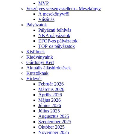
MVP
Veszélyes versenyszellem - Mesekönyv
A mesekönyvről
Vásárlás
Pályázatok
Pályázati felhívás
NKA pályázatok
EFOP-os pályázatok
TOP-os pályázatok
Kisfilmek
Kiadványaink
Gárdonyi Kert
Aktuális álláshirdetések
Kutatóknak
Hírlevél
Február 2026
Március 2026
Április 2026
Május 2026
Június 2026
Július 2025
Augusztus 2025
Szeptember 2025
Október 2025
November 2025