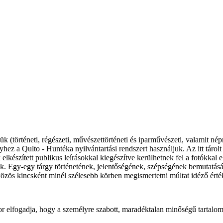
örténeti, régészeti, művészettörténeti és iparművészeti, valamit népra
yhez a Qulto - Huntéka nyilvántartási rendszert használjuk. Az itt tárol
lkészített publikus leírásokkal kiegészítve kerülhetnek fel a fotókkal el
. Egy-egy tárgy történetének, jelentőségének, szépségének bemutatás
özös kincsként minél szélesebb körben megismertetni múltat idéző érté
kor elfogadja, hogy a személyre szabott, maradéktalan minőségű tartalo