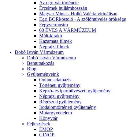
Az egri vár története
Érzelmek hullámhosszán
Magyar Minta - Holló Valéria virtuálisan
Egri BORkóstoló - A szőlőművelés öröksége
Fegyvermustra
60 ÉVES A VÁRMÚZEUM
Múlt-kirakó
Kazamata filmek
Néprajzi filmek
Dobó István Vármúzeum
Dobó István Vármúzeum
Bemutatkozás
Blog
Gyűjteményeink
Online adatbázis
Történeti gyűjtemény
Képző- és iparművészeti gyűjtemény
Néprajzi gyűjtemény
Régészeti gyűjtemény
Irodalomtörténeti gyűjtemény
Műtárgyvédelem
Könyvtár
Fejlesztések
ÉMOP
GINOP