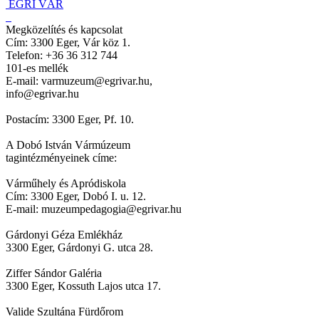
EGRI VÁR
Megközelítés és kapcsolat
Cím: 3300 Eger, Vár köz 1.
Telefon: +36 36 312 744
101-es mellék
E-mail: varmuzeum@egrivar.hu,
info@egrivar.hu
Postacím: 3300 Eger, Pf. 10.
A Dobó István Vármúzeum
tagintézményeinek címe:
Várműhely és Apródiskola
Cím: 3300 Eger, Dobó I. u. 12.
E-mail: muzeumpedagogia@egrivar.hu
Gárdonyi Géza Emlékház
3300 Eger, Gárdonyi G. utca 28.
Ziffer Sándor Galéria
3300 Eger, Kossuth Lajos utca 17.
Valide Szultána Fürdőrom