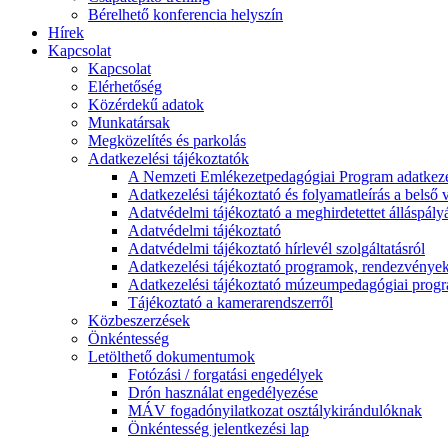
Bérelhető konferencia helyszín
Hírek
Kapcsolat
Kapcsolat
Elérhetőség
Közérdekű adatok
Munkatársak
Megközelítés és parkolás
Adatkezelési tájékoztatók
A Nemzeti Emlékezetpedagógiai Program adatkezel
Adatkezelési tájékoztató és folyamatleírás a belső v
Adatvédelmi tájékoztató a meghirdetettet álláspály
Adatvédelmi tájékoztató
Adatvédelmi tájékoztató hírlevél szolgáltatásról
Adatkezelési tájékoztató programok, rendezvénye
Adatkezelési tájékoztató múzeumpedagógiai progra
Tájékoztató a kamerarendszerről
Közbeszerzések
Önkéntesség
Letölthető dokumentumok
Fotózási / forgatási engedélyek
Drón használat engedélyezése
MÁV fogadónyilatkozat osztálykirándulóknak
Önkéntesség jelentkezési lap