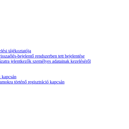
ési tájékoztatója
isszaélés-bejelentő rendszerben tett bejelentése
ázatra jelentkezők személyes adatainak kezeléséről
k kapcsán
mokra történő regisztráció kapcsán