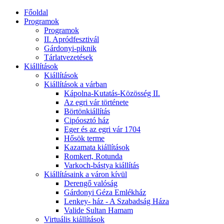
Főoldal
Programok
Programok
II. Apródfesztivál
Gárdonyi-piknik
Tárlatvezetések
Kiállítások
Kiállítások
Kiállítások a várban
Kápolna-Kutatás-Közösség II.
Az egri vár története
Börtönkiállítás
Cipóosztó ház
Eger és az egri vár 1704
Hősök terme
Kazamata kiállítások
Romkert, Rotunda
Varkoch-bástya kiállítás
Kiállításaink a váron kívül
Derengő valóság
Gárdonyi Géza Emlékház
Lenkey- ház - A Szabadság Háza
Valide Sultan Hamam
Virtuális kiállítások