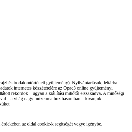
jzi és irodalomtörténeti gyűjtemény). Nyilvántartásuk, leltárba
t adatok internetes közzétételére az Opac3 online gyűjteményi
látott rekordok – ugyan a kiállítási miliőtől elszakadva. A minőségi
ával – a világ nagy múzeumaihoz hasonlóan – kívánjuk
küket.
m érdekében az oldal cookie-k segítségét vegye igénybe.