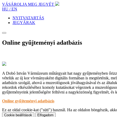
VÁSÁROLJA MEG JEGYÉT
HU /
EN
NYITVATARTÁS
JEGYÁRAK
Online gyűjteményi adatbázis
A Dobó István Vármúzeum műtárgyait hat nagy gyűjteményben őrizzük (t
vételük az új kor vívmányaként digitális formában is megtörténik, mel
adatbázis szolgál, ahová a muzeológusok jóváhagyásával és az általuk e
rekordok elkészítéséhez komoly kutatásokat végeznek a muzeológusok
gyűjteményeink jelentőségére felhívni a nagyközönség figyelmét, és k
Online gyűjteményi adatbázis
Ez az oldal cookie-kat ("süti") használ. Ha az oldalon böngészik, ak
Cookie beállítások
Elfogadom