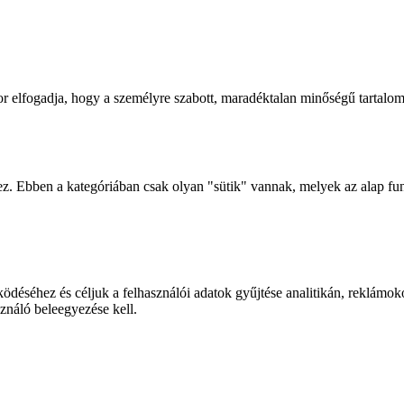
kor elfogadja, hogy a személyre szabott, maradéktalan minőségű tartalo
. Ebben a kategóriában csak olyan "sütik" vannak, melyek az alap fun
ödéséhez és céljuk a felhasználói adatok gyűjtése analitikán, reklámo
ználó beleegyezése kell.