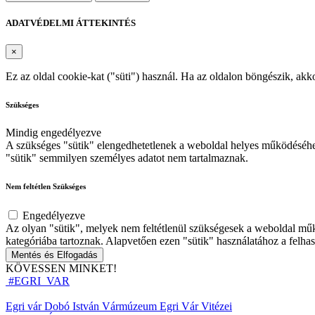
ADATVÉDELMI ÁTTEKINTÉS
×
Ez az oldal cookie-kat ("süti") használ. Ha az oldalon böngészik, ak
Szükséges
Mindig engedélyezve
A szükséges "sütik" elengedhetetlenek a weboldal helyes működéséhez
"sütik" semmilyen személyes adatot nem tartalmaznak.
Nem feltétlen Szükséges
Engedélyezve
Az olyan "sütik", melyek nem feltétlenül szükségesek a weboldal műk
kategóriába tartoznak. Alapvetően ezen "sütik" használatához a felhas
Mentés és Elfogadás
KÖVESSEN MINKET!
#EGRI_VAR
Egri vár
Dobó István Vármúzeum
Egri Vár Vitézei