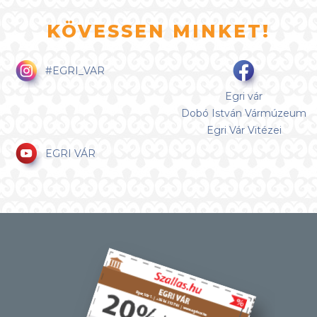
KÖVESSEN MINKET!
#EGRI_VAR
Egri vár
Dobó István Vármúzeum
Egri Vár Vitézei
EGRI VÁR