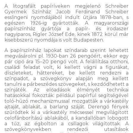
A litografált papíríveken megjelenő Schreiber
Gyermek Színház Jacob Ferdinand Schreiber
esslingeni nyomdájából indult útjára 1878-ban, s
egészen 1926-ig gyártották. A magyarországi
papírszínház gyártója a papír- és irodaszer
nagyiparos, Rigler József Ede, kinek 1872 körül már
kisebbszerű nyomdája is volt Budapesten.
A papírszínház lapokat színdarab szerint lehetett
megvásárolni pl. 1930-ban 26 pengőért, ekkor egy
pár cipő ára 15‒20 pengő volt. A felállítása otthoni,
családi feladat volt, ki kellett vágni a figurákat,
díszleteket, háttereket, be kellett rendezni a
színpadot, a szövegkönyv alapján meg kellett
tanulni a párbeszédes szövegeket, s kezdődhetett a
színjáték. Az előadások élményét technikai
hatásokkal fokozták: például papírfül segítségével
toló-húzó mechanizmussal mozgatták a várkastély
ajtaját, ablakát, a barlang száját. Derengő fények
szűrődtek ki a várkastély mécsessel megvilágított
celofánborítású ablakából, a kandallóban lobogott
a tűz, az égbolton a csillagok világítottak. A
szövegkönyvekben rendezői utasítások