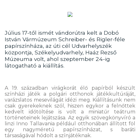
Július 17-től ismét vándorútra kelt a Dobó
István Vármúzeum Schreiber- és Rigler-féle
papírszínháza, az úti cél Udvarhelyszék
központja, Székelyudvarhely, Haáz Rezső
Múzeuma volt, ahol szeptember 24-ig
látogatható a kiállítás.
A 19. században virágkorát élő papírból készült
színházi játék a polgári otthonok játékkultúráját,
varázslatos mesevilágát idézi meg. Kiállításunk nem
csak gyerekeknek szól, hiszen egykor a felnőttek
kedvelt időtöltése is volt a miniatűr teátrum
történeteinek lejátszása. Az egyik szövegkönyvíró a
linzi Inno Tallavania például otthonában állított föl
egy nagyméretű papírszínházat, s baráti
társaságával hódolt a színjátéknak.