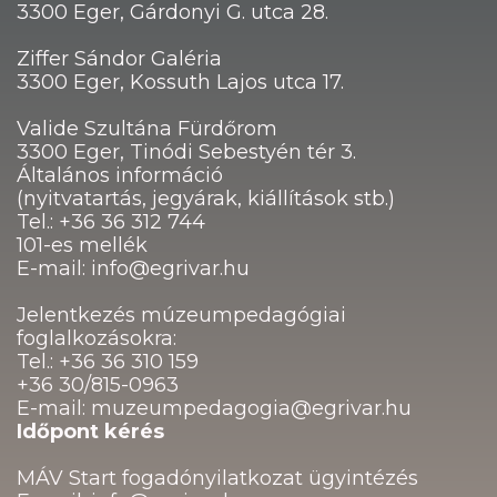
3300 Eger, Gárdonyi G. utca 28.
Ziffer Sándor Galéria
3300 Eger, Kossuth Lajos utca 17.
Valide Szultána Fürdőrom
3300 Eger, Tinódi Sebestyén tér 3.
Általános információ
(nyitvatartás, jegyárak, kiállítások stb.)
Tel.: +36 36 312 744
101-es mellék
E-mail: info@egrivar.hu
Jelentkezés múzeumpedagógiai
foglalkozásokra:
Tel.: +36 36 310 159
+36 30/815-0963
E-mail: muzeumpedagogia@egrivar.hu
Időpont kérés
MÁV Start fogadónyilatkozat ügyintézés