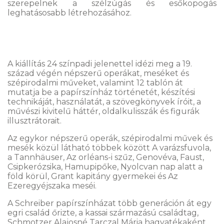
szerepelnek a szélzúgás és esőkopogás
leghatásosabb létrehozásához.
A kiállítás 24 színpadi jelenettel idézi meg a 19.
század végén népszerű operákat, meséket és
szépirodalmi műveket, valamint 12 tablón át
mutatja be a papírszínház történetét, készítési
technikáját, használatát, a szövegkönyvek íróit, a
művészi kivitelű háttér, oldalkulisszák és figurák
illusztrátorait.
Az egykor népszerű operák, szépirodalmi művek és
mesék közül látható többek között A varázsfuvola,
a Tannhäuser, Az orléans-i szűz, Genovéva, Faust,
Csipkerózsika, Hamupipőke, Nyolcvan nap alatt a
föld körül, Grant kapitány gyermekei és Az
Ezeregyéjszaka meséi.
A Schreiber papírszínházat több generáción át egy
egri család őrizte, a kassai származású családtag,
Schmotzer Alajosné Tarczal Mária hagyatékaként,