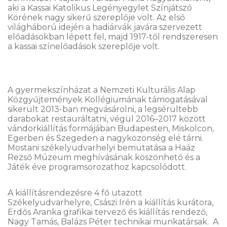
aki a Kassai Katolikus Legényegylet Színjátszó
Körének nagy sikerű szereplője volt. Az első
világháború idején a hadiárvák javára szervezett
előadásokban lépett fel, majd 1917-től rendszeresen
a kassai színelőadások szereplője volt.
A gyermekszínházat a Nemzeti Kulturális Alap
Közgyűjtemények Kollégiumának támogatásával
sikerült 2013-ban megvásárolni, a legsérültebb
darabokat restauráltatni, végül 2016–2017 között
vándorkiállítás formájában Budapesten, Miskolcon,
Egerben és Szegeden a nagyközönség elé tárni.
Mostani székelyudvarhelyi bemutatása a Haáz
Rezső Múzeum meghívásának köszönhető és a
Játék éve programsorozathoz kapcsolódott.
A kiállításrendezésre 4 fő utazott
Székelyudvarhelyre, Császi Irén a kiállítás kurátora,
Erdős Aranka grafikai tervező és kiállítás rendező,
Nagy Tamás, Balázs Péter technikai munkatársak. A