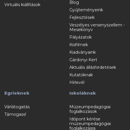
Blog
Virtuális kiállítások
Gyűjteményeink
Fejlesztések
Veszélyes versenyszellem -
Mesekönyv
Pályázatok
Kisfilmek
Kiadványaink
Gárdonyi Kert
Aktuális álláshirdetések
Kutatóknak
Hírlevél
Egrieknek
Iskoláknak
Várlátogatás
Múzeumpedagógiai
foglalkozások
Támogass!
Időpont kérése
múzeumpedagógiai
foglalkozásra