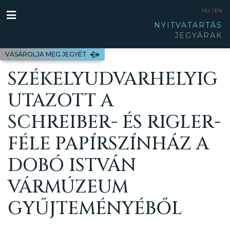
HU /
EN
NYITVATARTÁS
JEGYÁRAK
VÁSÁROLJA MEG JEGYÉT
SZÉKELYUDVARHELYIG
UTAZOTT A
SCHREIBER- ÉS RIGLER-
FÉLE PAPÍRSZÍNHÁZ A
DOBÓ ISTVÁN
VÁRMÚZEUM
GYŰJTEMÉNYÉBŐL