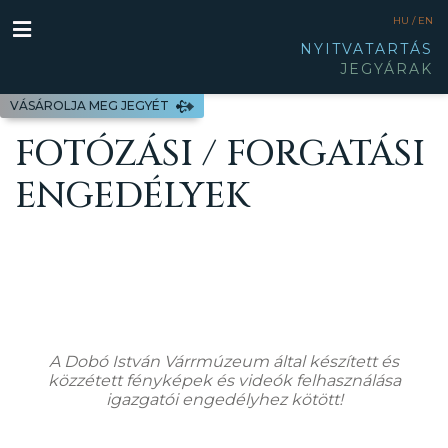
HU /
EN
NYITVATARTÁS
JEGYÁRAK
VÁSÁROLJA MEG JEGYÉT
FOTÓZÁSI / FORGATÁSI
ENGEDÉLYEK
A Dobó István Várrmúzeum által készített és
közzétett fényképek és videók felhasználása
igazgatói engedélyhez kötött!