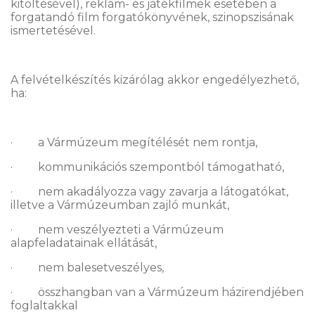
kitöltésével), reklám- és játékfilmek esetében a
forgatandó film forgatókönyvének, szinopszisának
ismertetésével.
A felvételkészítés kizárólag akkor engedélyezhető,
ha:
· a Vármúzeum megítélését nem rontja,
· kommunikációs szempontból támogatható,
· nem akadályozza vagy zavarja a látogatókat,
illetve a Vármúzeumban zajló munkát,
· nem veszélyezteti a Vármúzeum
alapfeladatainak ellátását,
· nem balesetveszélyes,
· összhangban van a Vármúzeum házirendjében
foglaltakkal