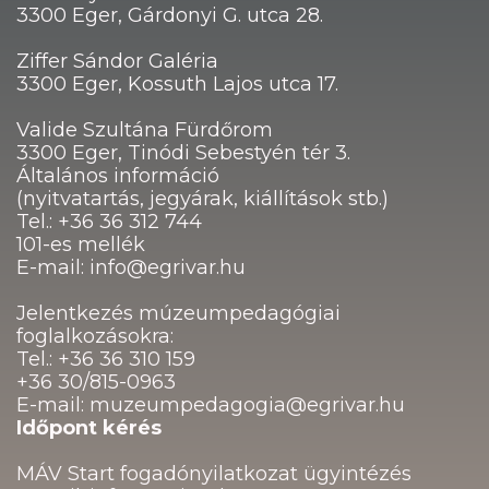
3300 Eger, Gárdonyi G. utca 28.
Ziffer Sándor Galéria
3300 Eger, Kossuth Lajos utca 17.
Valide Szultána Fürdőrom
3300 Eger, Tinódi Sebestyén tér 3.
Általános információ
(nyitvatartás, jegyárak, kiállítások stb.)
Tel.: +36 36 312 744
101-es mellék
E-mail: info@egrivar.hu
Jelentkezés múzeumpedagógiai
foglalkozásokra:
Tel.: +36 36 310 159
+36 30/815-0963
E-mail: muzeumpedagogia@egrivar.hu
Időpont kérés
MÁV Start fogadónyilatkozat ügyintézés