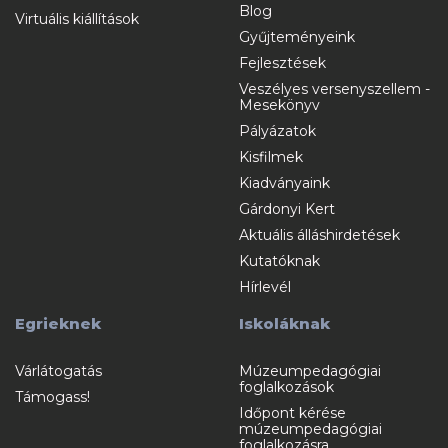
Blog
Virtuális kiállítások
Gyűjteményeink
Fejlesztések
Veszélyes versenyszellem -
Mesekönyv
Pályázatok
Kisfilmek
Kiadványaink
Gárdonyi Kert
Aktuális álláshirdetések
Kutatóknak
Hírlevél
Egrieknek
Iskoláknak
Várlátogatás
Múzeumpedagógiai
foglalkozások
Támogass!
Időpont kérése
múzeumpedagógiai
foglalkozásra