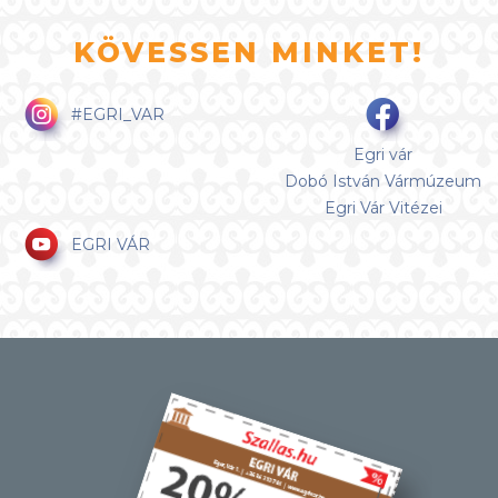
KÖVESSEN MINKET!
#EGRI_VAR
Egri vár
Dobó István Vármúzeum
Egri Vár Vitézei
EGRI VÁR