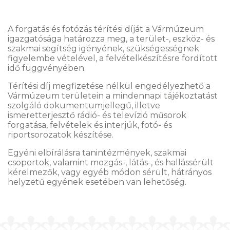
A forgatás és fotózás térítési díját a Vármúzeum
igazgatósága határozza meg, a terület-, eszköz- és
szakmai segítség igényének, szükségességnek
figyelembe vételével, a felvételkészítésre fordított
idő függvényében.
Térítési díj megfizetése nélkül engedélyezhető a
Vármúzeum területein a mindennapi tájékoztatást
szolgáló dokumentumjellegű, illetve
ismeretterjesztő rádió- és televízió műsorok
forgatása, felvételek és interjúk, fotó- és
riportsorozatok készítése.
Egyéni elbírálásra tanintézmények, szakmai
csoportok, valamint mozgás-, látás-, és hallássérült
kérelmezők, vagy egyéb módon sérült, hátrányos
helyzetű egyének esetében van lehetőség.