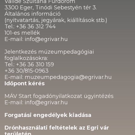
Valide Szultána Fürdőrom
3300 Eger, Tinódi Sebestyén tér 3.
Általános információ
(nyitvatartás, jegyárak, kiállítások stb.)
Tel.: +36 36 312 744
101-es mellék
E-mail: info@egrivar.hu
Jelentkezés múzeumpedagógiai
foglalkozásokra:
Tel.: +36 36 310 159
+36 30/815-0963
E-mail: muzeumpedagogia@egrivar.hu
Időpont kérés
MÁV Start fogadónyilatkozat ügyintézés
E-mail: info@egrivar.hu
Forgatási engedélyek kiadása
Drónhasználati feltételek az Egri vár
területén