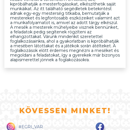
kipróbálhatják a mesterfogásokat, elkészíthetik saját
munkáikat. Az itt található segédletek betekintést
adnak egy-egy mesterség titkaiba, bemutatják a
mestereket és legfontosabb eszközeiket valamint azt
a munkafolyamatot is, amivel az adott tárgy elkészül.
A mesék a mesterek műhelyeibe visznek bennünket,
a feladatok pedig segítenek rögzíteni az
elhangzottakat. Várunk mindenkit szeretettel
foglalkozásainkra, ahol a gyakorlatban is kipróbálhatják
a mesében látottakat és a játékok során átélteket. A
foglalkozások előtt érdemes megnézni a meséket és
megoldani a feladatokat, így a gyerekek már bizonyos
alapismerettel jönnek a foglakozásokra.
KÖVESSEN MINKET!
#EGRI_VAR