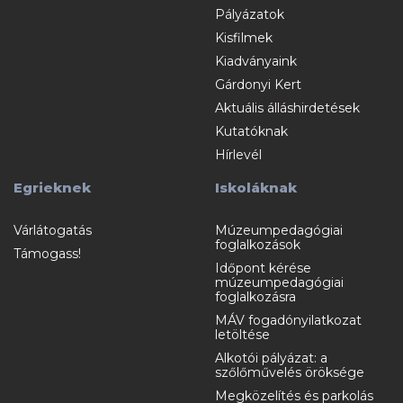
Pályázatok
Kisfilmek
Kiadványaink
Gárdonyi Kert
Aktuális álláshirdetések
Kutatóknak
Hírlevél
Egrieknek
Iskoláknak
Várlátogatás
Múzeumpedagógiai
foglalkozások
Támogass!
Időpont kérése
múzeumpedagógiai
foglalkozásra
MÁV fogadónyilatkozat
letöltése
Alkotói pályázat: a
szőlőművelés öröksége
Megközelítés és parkolás