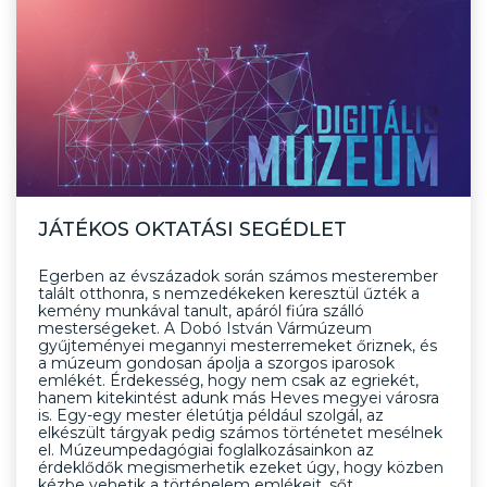
JÁTÉKOS OKTATÁSI SEGÉDLET
Egerben az évszázadok során számos mesterember
talált otthonra, s nemzedékeken keresztül űzték a
kemény munkával tanult, apáról fiúra szálló
mesterségeket. A Dobó István Vármúzeum
gyűjteményei megannyi mesterremeket őriznek, és
a múzeum gondosan ápolja a szorgos iparosok
emlékét. Érdekesség, hogy nem csak az egriekét,
hanem kitekintést adunk más Heves megyei városra
is. Egy-egy mester életútja például szolgál, az
elkészült tárgyak pedig számos történetet mesélnek
el. Múzeumpedagógiai foglalkozásainkon az
érdeklődők megismerhetik ezeket úgy, hogy közben
kézbe vehetik a történelem emlékeit, sőt,