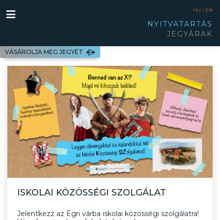
HU /
EN
NYITVATARTÁS
JEGYÁRAK
VÁSÁROLJA MEG JEGYÉT
ISKOLAI KÖZÖSSÉGI SZOLGÁLAT
Jelentkezz az Egri várba iskolai közösségi szolgálatra!