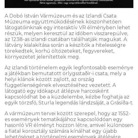
A Dobó István Vármúzeum és az Izlandi Csata
Múzeuma együttműködésének köszönhetően
látogatóinknak egy interaktív VR élményben lehet
részük, melyen keresztül az időben visszarepülve,
az 1238-as izlandi csatában találhatják magukat. A
látvány kialakítása során a készítők a hitelességre
törekedtek, korhű öltözeteket, fegyvereket,
környezetet jelenítettek meg.
Az izlandi történelem egyik legfontosabb eseménye
a játékban bemutatott örlygsstaðir-i csata, mely a
helyi klánok között zajlott, az ország
függetlenségének elvesztéséhez vezetett. A
látogató egy időkaput átlépve harcosként
kapcsolódhat be a küzdelembe, kézbe foghatja az
egyik törzsfő, Sturla legendás lándzsáját, a Grásíða-t.
A vármúzeum tervei között szerepel, hogy az 1552-
es események tematikájához kapcsolódóan egy
hasonló VR élményt hozzon létre, amivel különösen
a fiatal korosztály számára kínálhat egy újabb
lehetőséget a történelmi események átélésére.