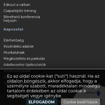
Esküvő a várban
Csapatépítő tréning
Bérelhető konferencia
helyszín
Kapcsolat
Elérhetőség
Közérdekű adatok
Munkatársak
Megközelítés és parkolás
Adatkezelési tájékoztatók
Közbeszerzések
Ez az oldal cookie-kat ("süti") használ. Ha az
Önkéntesség
oldalon böngészik, akkor elfogadja, hogy a
Letölthető dokumentumok
személyre szabott, maradéktalan minőségű
tartalom érdekében az oldal cookie-k
segítségét vegye igénybe.
Házirend
Impresszum
Archívum
ELFOGADOM
Cookie beállítások