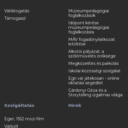
Várlátogatás
Múzeumpedagógiai
foglalkozások
Támogass!
Időpont kérése
múzeumpedagógiai
foglalkozásra
MÁV fogadónyilatkozat
letöltése
Alkotói pályázat: a
szőlőművelés öröksége
Megközelítés és parkolás
Iskolai közösségi szolgálat
Egri vár játékosan - online
oktatási segédlet
Gárdonyi Géza és a
Storytelling izgalmas világa
Szolgáltatás
Hírek
Eger, 1552 mozi film
Várbolt