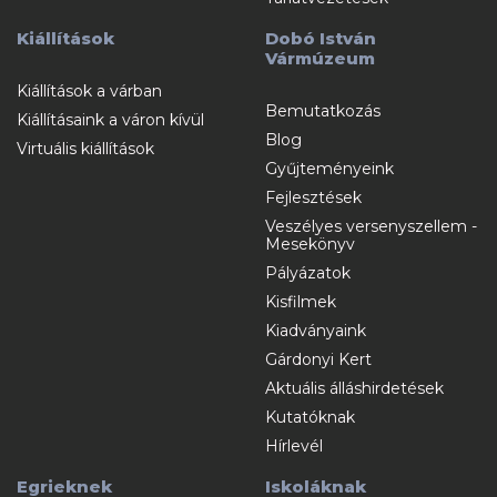
Kiállítások
Dobó István
Vármúzeum
Kiállítások a várban
Bemutatkozás
Kiállításaink a váron kívül
Blog
Virtuális kiállítások
Gyűjteményeink
Fejlesztések
Veszélyes versenyszellem -
Mesekönyv
Pályázatok
Kisfilmek
Kiadványaink
Gárdonyi Kert
Aktuális álláshirdetések
Kutatóknak
Hírlevél
Egrieknek
Iskoláknak