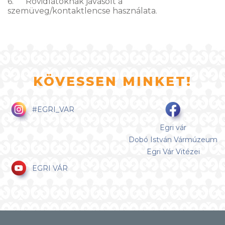
6. Rövidlátóknak javasolt a
szemüveg/kontaktlencse használata.
KÖVESSEN MINKET!
#EGRI_VAR
Egri vár
Dobó István Vármúzeum
Egri Vár Vitézei
EGRI VÁR