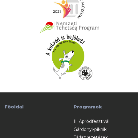
Főoldal
Programok
II. Apródfesztivál
Gárdonyi-piknik
Tárlatvezetések