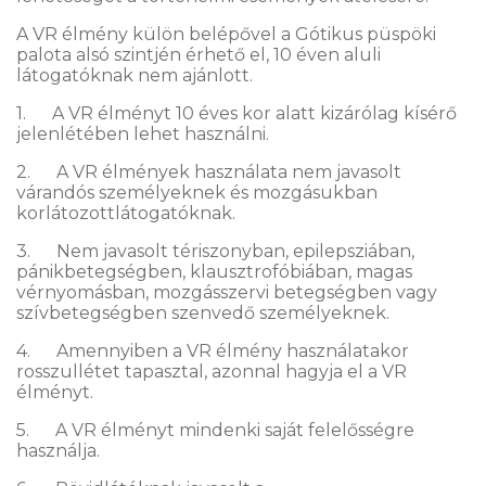
A VR élmény külön belépővel a Gótikus püspöki
palota alsó szintjén érhető el, 10 éven aluli
látogatóknak nem ajánlott.
1. A VR élményt 10 éves kor alatt kizárólag kísérő
jelenlétében lehet használni.
2. A VR élmények használata nem javasolt
várandós személyeknek és mozgásukban
korlátozottlátogatóknak.
3. Nem javasolt tériszonyban, epilepsziában,
pánikbetegségben, klausztrofóbiában, magas
vérnyomásban, mozgásszervi betegségben vagy
szívbetegségben szenvedő személyeknek.
4. Amennyiben a VR élmény használatakor
rosszullétet tapasztal, azonnal hagyja el a VR
élményt.
5. A VR élményt mindenki saját felelősségre
használja.