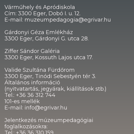
Várműhely és Apródiskola
Cím: 3300 Eger, Dobó I. u. 12.
E-mail: muzeumpedagogia@egrivar.hu
Gárdonyi Géza Emlékház
3300 Eger, Gárdonyi G. utca 28.
Ziffer Sándor Galéria
3300 Eger, Kossuth Lajos utca 17.
Valide Szultána Fürdőrom
3300 Eger, Tinódi Sebestyén tér 3.
Általános információ
(nyitvatartás, jegyárak, kiállítások stb.)
Tel.: +36 36 312 744
101-es mellék
E-mail: info@egrivar.hu
Jelentkezés múzeumpedagógiai
foglalkozásokra:
Tel.: +36 36 310 159