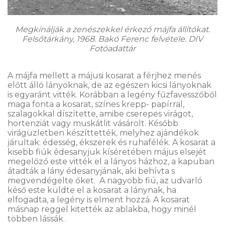
Megkínálják a zenészekkel érkező májfa állítókat.
Felsőtárkány, 1968. Bakó Ferenc felvétele. DIV
Fotóadattár
A májfa mellett a májusi kosarat a férjhez menés
előtt álló lányoknak, de az egészen kicsi lányoknak
is egyaránt vitték. Korábban a legény fűzfavesszőből
maga fonta a kosarat, színes krepp- papírral,
szalagokkal díszítette, amibe cserepes virágot,
hortenziát vagy muskátlit vásárolt. Később
virágüzletben készíttették, melyhez ajándékok
járultak: édesség, ékszerek és ruhafélék. A kosarat a
kisebb fiúk édesanyjuk kíséretében május elsejét
megelőző este vitték el a lányos házhoz, a kapuban
átadták a lány édesanyjának, aki behívta s
megvendégelte őket. A nagyobb fiú, az udvarló
késő este küldte el a kosarat a lánynak, ha
elfogadta, a legény is elment hozzá. A kosarat
másnap reggel kitették az ablakba, hogy minél
többen lássák.