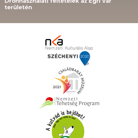
Drónhasználati feltételek az Egri vár
területén