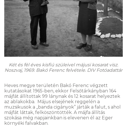
Két és fél éves kisfiú szüleivel májusi kosarat visz.
Noszvaj, 1969. Bakó Ferenc felvétele. DIV Fotóadattár
Heves megye területén Bakó Ferenc végzett
kutatásokat 1965-ben, ekkor Felsőtárkányban 164
májfát állítottak 99 lánynak és 12 kosarat helyeztek
az ablakokba. Május elsejének reggelén a
muzsikusok a „banda cigányok” járták a falut, s ahol
májfát láttak, felköszöntötték. A májfa állítás
szokása még napjainkban is elevenen él az Eger
környéki falvakban.