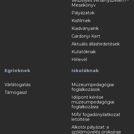
Veszélyes versenyszellem -
Mesekönyv
Pályázatok
Kisfilmek
Kiadványaink
Gárdonyi Kert
Aktuális álláshirdetések
Kutatóknak
Hírlevél
Egrieknek
Iskoláknak
Várlátogatás
Múzeumpedagógiai
foglalkozások
Támogass!
Időpont kérése
múzeumpedagógiai
foglalkozásra
MÁV fogadónyilatkozat
letöltése
Alkotói pályázat: a
szőlőművelés öröksége