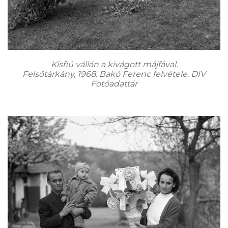
Kisfiú vállán a kivágott májfával.
Felsőtárkány, 1968. Bakó Ferenc felvétele. DIV
Fotóadattár