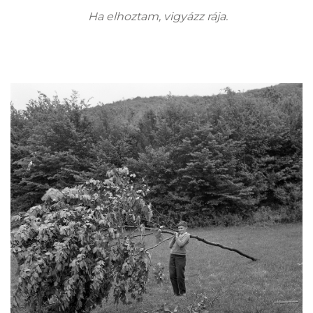
Ha elhoztam, vigyázz rája.