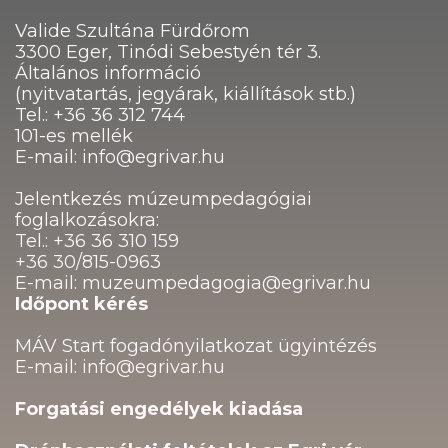
Valide Szultána Fürdőrom
3300 Eger, Tinódi Sebestyén tér 3.
Általános információ
(nyitvatartás, jegyárak, kiállítások stb.)
Tel.: +36 36 312 744
101-es mellék
E-mail: info@egrivar.hu
Jelentkezés múzeumpedagógiai
foglalkozásokra:
Tel.: +36 36 310 159
+36 30/815-0963
E-mail: muzeumpedagogia@egrivar.hu
Időpont kérés
MÁV Start fogadónyilatkozat ügyintézés
E-mail: info@egrivar.hu
Forgatási engedélyek kiadása