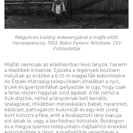
Négyéves kislány édesanyjával a májfa előtt.
Hevesaranyos, 1953. Bakó Ferenc felvétele. DIV
Fotóadattár
Májfát nemcsak az eladósorban lévő lányok, hanem
a kisebbek is kaptak. Éjszaka a legények közösen
indultak az erdőbe a 6-10 m magas fák kidöntésére.
Az Északi-Mátraalja településein általában a nyír,
bükk és gyertyánfákat gallyazták le úgy, hogy csak
a felső részén hagytak zöld ágakat. A fát néhol a
fiúk díszítik, néhol a lányoknak kell kendőt,
szalagokat, ritkábban mézeskalács babát, narancsot,
kalácsot, pattogatott kukoricát és egy-két üveg
bort kötözni a fára, amit a kiválasztott lány kapuja
elé ástak le, vagy a kerítéshez kötöztek. Boldogon
és a megye számos településén májfaállító énekkel
köszöntötték a lányt, a májfaállítás végeztével a