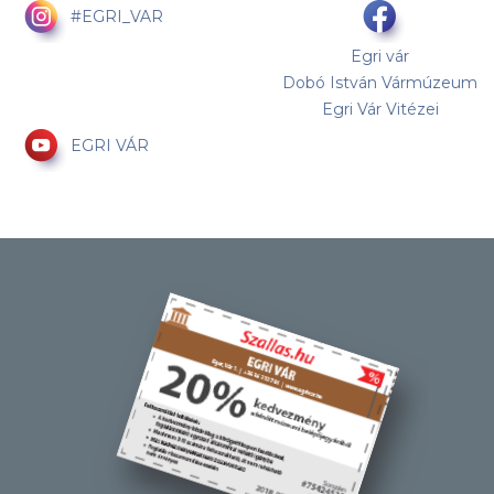
#EGRI_VAR
Egri vár
Dobó István Vármúzeum
Egri Vár Vitézei
EGRI VÁR