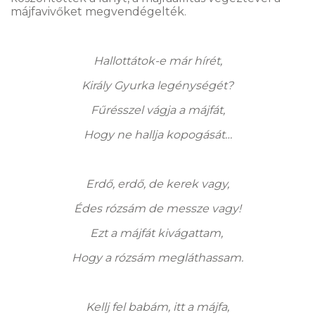
májfavivőket megvendégelték.
Hallottátok-e már hírét,
Király Gyurka legénységét?
Fűrésszel vágja a májfát,
Hogy ne hallja kopogását…
Erdő, erdő, de kerek vagy,
Édes rózsám de messze vagy!
Ezt a májfát kivágattam,
Hogy a rózsám megláthassam.
Kellj fel babám, itt a májfa,