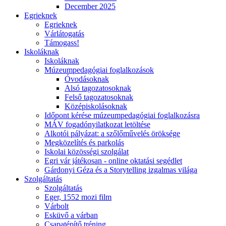
December 2025
Egrieknek
Egrieknek
Várlátogatás
Támogass!
Iskoláknak
Iskoláknak
Múzeumpedagógiai foglalkozások
Óvodásoknak
Alsó tagozatosoknak
Felső tagozatosoknak
Középiskolásoknak
Időpont kérése múzeumpedagógiai foglalkozásra
MÁV fogadónyilatkozat letöltése
Alkotói pályázat: a szőlőművelés öröksége
Megközelítés és parkolás
Iskolai közösségi szolgálat
Egri vár játékosan - online oktatási segédlet
Gárdonyi Géza és a Storytelling izgalmas világa
Szolgáltatás
Szolgáltatás
Eger, 1552 mozi film
Várbolt
Esküvő a várban
Csapatépítő tréning