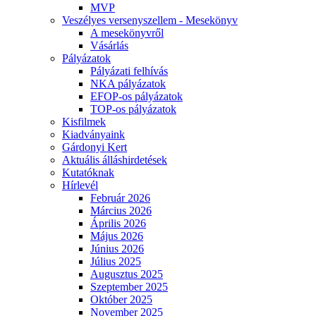
MVP
Veszélyes versenyszellem - Mesekönyv
A mesekönyvről
Vásárlás
Pályázatok
Pályázati felhívás
NKA pályázatok
EFOP-os pályázatok
TOP-os pályázatok
Kisfilmek
Kiadványaink
Gárdonyi Kert
Aktuális álláshirdetések
Kutatóknak
Hírlevél
Február 2026
Március 2026
Április 2026
Május 2026
Június 2026
Július 2025
Augusztus 2025
Szeptember 2025
Október 2025
November 2025