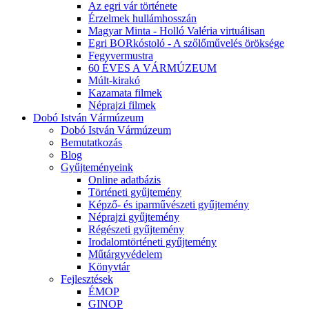
Az egri vár története
Érzelmek hullámhosszán
Magyar Minta - Holló Valéria virtuálisan
Egri BORkóstoló - A szőlőművelés öröksége
Fegyvermustra
60 ÉVES A VÁRMÚZEUM
Múlt-kirakó
Kazamata filmek
Néprajzi filmek
Dobó István Vármúzeum
Dobó István Vármúzeum
Bemutatkozás
Blog
Gyűjteményeink
Online adatbázis
Történeti gyűjtemény
Képző- és iparművészeti gyűjtemény
Néprajzi gyűjtemény
Régészeti gyűjtemény
Irodalomtörténeti gyűjtemény
Műtárgyvédelem
Könyvtár
Fejlesztések
ÉMOP
GINOP