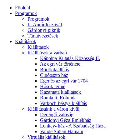
Főoldal
Programok
Programok
II. Apródfesztivál
Gárdonyi-piknik
Tárlatvezetések
Kiállítások
Kiállítások
Kiállítások a várban
Kápolna-Kutatás-Közösség II.
Az egri vár története
Börtönkiállítás
Cipóosztó ház
Eger és az egri vár 1704
Hősök terme
Kazamata kiállítások
Romkert, Rotunda
Varkoch-bástya kiállítás
Kiállításaink a váron kívül
Derengő valóság
Gárdonyi Géza Emlékház
Lenkey- ház - A Szabadság Háza
Valide Sultan Hamam
Virtuális kiállítások