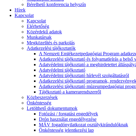
Bérelhető konferencia helyszín
Hírek
Kapcsolat
Kapcsolat
Elérhetőség
Közérdekű adatok
Munkatársak
Megközelítés és parkolás
Adatkezelési tájékoztatók
A Nemzeti Emlékezetpedagógiai Program adatkezel
Adatkezelési tájékoztató és folyamatleírás a belső v
Adatvédelmi tájékoztató a meghirdetettet álláspály
Adatvédelmi tájékoztató
Adatvédelmi tájékoztató hírlevél szolgáltatásról
Adatkezelési tájékoztató programok, rendezvénye
Adatkezelési tájékoztató múzeumpedagógiai progra
Tájékoztató a kamerarendszerről
Közbeszerzések
Önkéntesség
Letölthető dokumentumok
Fotózási / forgatási engedélyek
Drón használat engedélyezése
MÁV fogadónyilatkozat osztálykirándulóknak
Önkéntesség jelentkezési lap