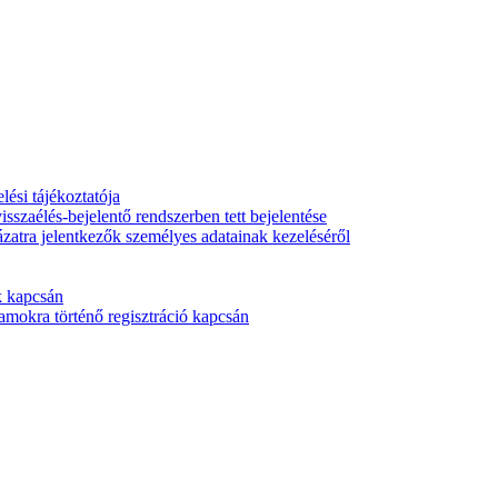
ési tájékoztatója
isszaélés-bejelentő rendszerben tett bejelentése
ázatra jelentkezők személyes adatainak kezeléséről
k kapcsán
mokra történő regisztráció kapcsán