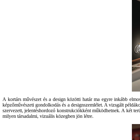
A kortárs művészet és a design közötti határ ma egyre inkább elmos
képzőművészeti gondolkodás és a designszemlélet. A vizsgált példákon 
szervezett, jelentéshordozó konstrukciókként működhetnek. A két terü
milyen társadalmi, vizuális közegben jön létre.