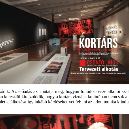
ódik. Az előadás azt mutatja meg, hogyan fonódik össze alkotói szab
keresztül kirajzolódik, hogy a kortárs vizuális kultúrában nemcsak a t
let találkozása így inkább kérdéseket vet fel: mi az adott munka kiindu