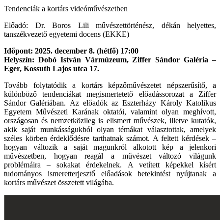
Tendenciák a kortárs videóművészetben
Előadó: Dr. Boros Lili művészettörténész, dékán helyettes,
tanszékvezető egyetemi docens (EKKE)
Időpont: 2025. december 8. (hétfő) 17:00
Helyszín: Dobó István Vármúzeum, Ziffer Sándor Galéria –
Eger, Kossuth Lajos utca 17.
Tovább folytatódik a kortárs képzőművészetet népszerűsítő, a
különböző tendenciákat megismertetető előadássorozat a Ziffer
Sándor Galériában. Az előadók az Eszterházy Károly Katolikus
Egyetem Művészeti Karának oktatói, valamint olyan meghívott,
országosan és nemzetközileg is elismert művészek, illetve kutatók,
akik saját munkásságukból olyan témákat választottak, amelyek
széles körben érdeklődésre tarthatnak számot. A feltett kérdések –
hogyan változik a saját magunkról alkotott kép a jelenkori
művészetben, hogyan reagál a művészet változó világunk
problémáira – sokakat érdekelnek. A vetített képekkel kísért
tudományos ismeretterjesztő előadások betekintést nyújtanak a
kortárs művészet összetett világába.