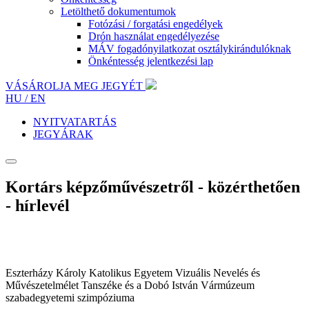
Letölthető dokumentumok
Fotózási / forgatási engedélyek
Drón használat engedélyezése
MÁV fogadónyilatkozat osztálykirándulóknak
Önkéntesség jelentkezési lap
VÁSÁROLJA MEG JEGYÉT
HU /
EN
NYITVATARTÁS
JEGYÁRAK
Kortárs képzőművészetről - közérthetően
- hírlevél
Eszterházy Károly Katolikus Egyetem Vizuális Nevelés és
Művészetelmélet Tanszéke és a Dobó István Vármúzeum
szabadegyetemi szimpóziuma