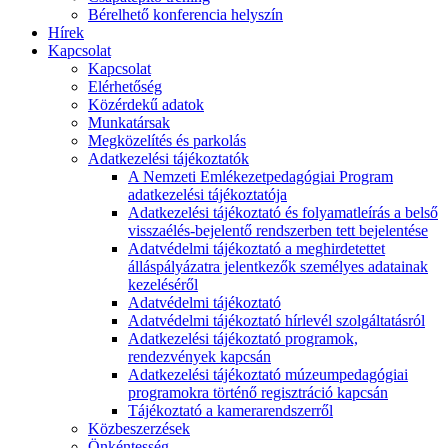
Bérelhető konferencia helyszín
Hírek
Kapcsolat
Kapcsolat
Elérhetőség
Közérdekű adatok
Munkatársak
Megközelítés és parkolás
Adatkezelési tájékoztatók
A Nemzeti Emlékezetpedagógiai Program
adatkezelési tájékoztatója
Adatkezelési tájékoztató és folyamatleírás a belső
visszaélés-bejelentő rendszerben tett bejelentése
Adatvédelmi tájékoztató a meghirdetettet
álláspályázatra jelentkezők személyes adatainak
kezeléséről
Adatvédelmi tájékoztató
Adatvédelmi tájékoztató hírlevél szolgáltatásról
Adatkezelési tájékoztató programok,
rendezvények kapcsán
Adatkezelési tájékoztató múzeumpedagógiai
programokra történő regisztráció kapcsán
Tájékoztató a kamerarendszerről
Közbeszerzések
Önkéntesség