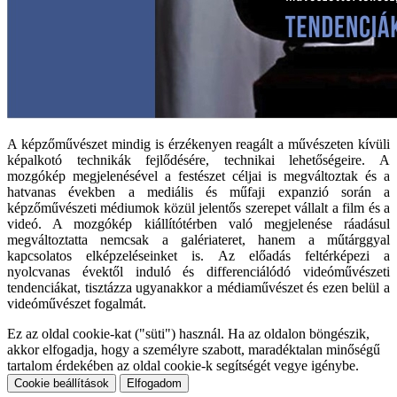
A képzőművészet mindig is érzékenyen reagált a művészeten kívüli
képalkotó technikák fejlődésére, technikai lehetőségeire. A
mozgókép megjelenésével a festészet céljai is megváltoztak és a
hatvanas években a mediális és műfaji expanzió során a
képzőművészeti médiumok közül jelentős szerepet vállalt a film és a
videó. A mozgókép kiállítótérben való megjelenése ráadásul
megváltoztatta nemcsak a galériateret, hanem a műtárggyal
kapcsolatos elképzeléseinket is. Az előadás feltérképezi a
nyolcvanas évektől induló és differenciálódó videóművészeti
tendenciákat, tisztázza ugyanakkor a médiaművészet és ezen belül a
videóművészet fogalmát.
Ez az oldal cookie-kat ("süti") használ. Ha az oldalon böngészik,
akkor elfogadja, hogy a személyre szabott, maradéktalan minőségű
tartalom érdekében az oldal cookie-k segítségét vegye igénybe.
Cookie beállítások
Elfogadom