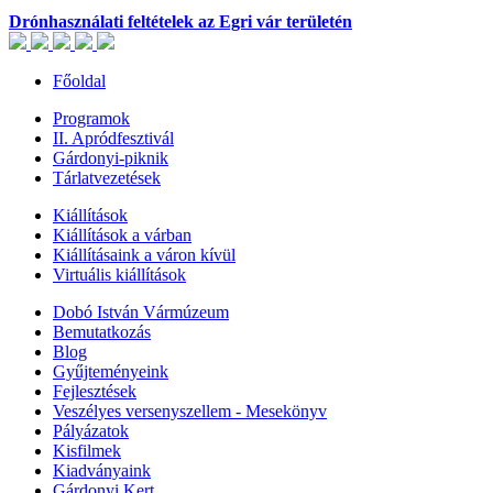
Drónhasználati feltételek az Egri vár területén
Főoldal
Programok
II. Apródfesztivál
Gárdonyi-piknik
Tárlatvezetések
Kiállítások
Kiállítások a várban
Kiállításaink a váron kívül
Virtuális kiállítások
Dobó István Vármúzeum
Bemutatkozás
Blog
Gyűjteményeink
Fejlesztések
Veszélyes versenyszellem - Mesekönyv
Pályázatok
Kisfilmek
Kiadványaink
Gárdonyi Kert