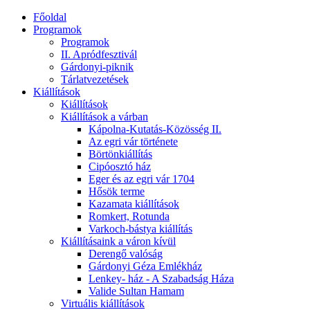
Főoldal
Programok
Programok
II. Apródfesztivál
Gárdonyi-piknik
Tárlatvezetések
Kiállítások
Kiállítások
Kiállítások a várban
Kápolna-Kutatás-Közösség II.
Az egri vár története
Börtönkiállítás
Cipóosztó ház
Eger és az egri vár 1704
Hősök terme
Kazamata kiállítások
Romkert, Rotunda
Varkoch-bástya kiállítás
Kiállításaink a váron kívül
Derengő valóság
Gárdonyi Géza Emlékház
Lenkey- ház - A Szabadság Háza
Valide Sultan Hamam
Virtuális kiállítások