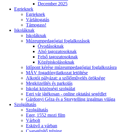
December 2025
Egrieknek
Egrieknek
Várlátogatás
Támogass!
Iskoláknak
Iskoláknak
Múzeumpedagógiai foglalkozások
Óvodásoknak
Alsó tagozatosoknak
Felső tagozatosoknak
Középiskolásoknak
Időpont kérése múzeumpedagógiai foglalkozásra
MÁV fogadónyilatkozat letöltése
Alkotói pályázat: a szőlőművelés öröksége
Megközelítés és parkolás
Iskolai közösségi szolgálat
Egri vár játékosan - online oktatási segédlet
Gárdonyi Géza és a Storytelling izgalmas világa
Szolgáltatás
Szolgáltatás
Eger, 1552 mozi film
Várbolt
Esküvő a várban
Csapatépítő tréning