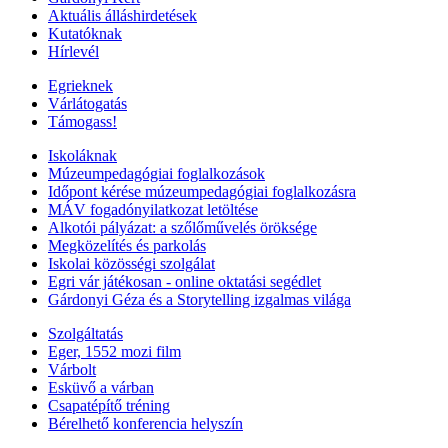
Aktuális álláshirdetések
Kutatóknak
Hírlevél
Egrieknek
Várlátogatás
Támogass!
Iskoláknak
Múzeumpedagógiai foglalkozások
Időpont kérése múzeumpedagógiai foglalkozásra
MÁV fogadónyilatkozat letöltése
Alkotói pályázat: a szőlőművelés öröksége
Megközelítés és parkolás
Iskolai közösségi szolgálat
Egri vár játékosan - online oktatási segédlet
Gárdonyi Géza és a Storytelling izgalmas világa
Szolgáltatás
Eger, 1552 mozi film
Várbolt
Esküvő a várban
Csapatépítő tréning
Bérelhető konferencia helyszín