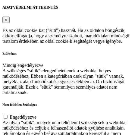
ADATVÉDELMI ÁTTEKINTÉS
×
Ez az oldal cookie-kat ("süti") használ. Ha az oldalon böngészik,
akkor elfogadja, hogy a személyre szabott, maradéktalan minőségű
tartalom érdekében az oldal cookie-k segítségét vegye igénybe.
Szükséges
Mindig engedélyezve
A szükséges "sütik" elengedhetetlenek a weboldal helyes
működéséhez. Ebben a kategóriában csak olyan "sütik" vannak,
melyek az alap funkciókat és egyes esetekben az Ön biztonságát
garantálják. Ezek a "sütik" semmilyen személyes adatot nem
tartalmaznak.
Nem feltétlen Szükséges
Engedélyezve
Az olyan "sütik", melyek nem feltétlenül szükségesek a weboldal
működéséhez és céljuk a felhasználói adatok gyűjtése analitikán,
reklámokon és egyéb beágyazott tartalmakon keresztül a "nem