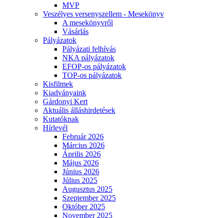
MVP
Veszélyes versenyszellem - Mesekönyv
A mesekönyvről
Vásárlás
Pályázatok
Pályázati felhívás
NKA pályázatok
EFOP-os pályázatok
TOP-os pályázatok
Kisfilmek
Kiadványaink
Gárdonyi Kert
Aktuális álláshirdetések
Kutatóknak
Hírlevél
Február 2026
Március 2026
Április 2026
Május 2026
Június 2026
Július 2025
Augusztus 2025
Szeptember 2025
Október 2025
November 2025