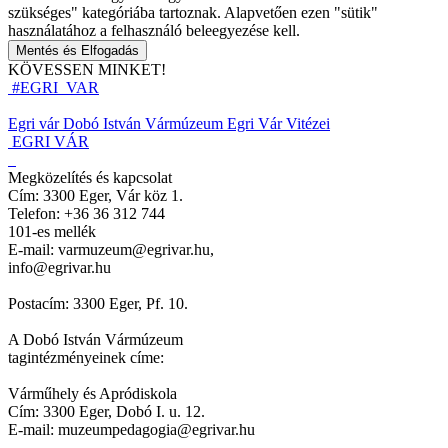
szükséges" kategóriába tartoznak. Alapvetően ezen "sütik"
használatához a felhasználó beleegyezése kell.
Mentés és Elfogadás
KÖVESSEN MINKET!
#EGRI_VAR
Egri vár
Dobó István Vármúzeum
Egri Vár Vitézei
EGRI VÁR
Megközelítés és kapcsolat
Cím: 3300 Eger, Vár köz 1.
Telefon: +36 36 312 744
101-es mellék
E-mail: varmuzeum@egrivar.hu,
info@egrivar.hu
Postacím: 3300 Eger, Pf. 10.
A Dobó István Vármúzeum
tagintézményeinek címe:
Várműhely és Apródiskola
Cím: 3300 Eger, Dobó I. u. 12.
E-mail: muzeumpedagogia@egrivar.hu