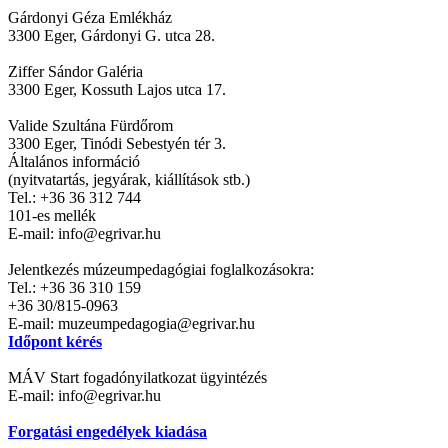
Gárdonyi Géza Emlékház
3300 Eger, Gárdonyi G. utca 28.
Ziffer Sándor Galéria
3300 Eger, Kossuth Lajos utca 17.
Valide Szultána Fürdőrom
3300 Eger, Tinódi Sebestyén tér 3.
Általános információ
(nyitvatartás, jegyárak, kiállítások stb.)
Tel.: +36 36 312 744
101-es mellék
E-mail: info@egrivar.hu
Jelentkezés múzeumpedagógiai foglalkozásokra:
Tel.: +36 36 310 159
+36 30/815-0963
E-mail: muzeumpedagogia@egrivar.hu
Időpont kérés
MÁV Start fogadónyilatkozat ügyintézés
E-mail: info@egrivar.hu
Forgatási engedélyek kiadása