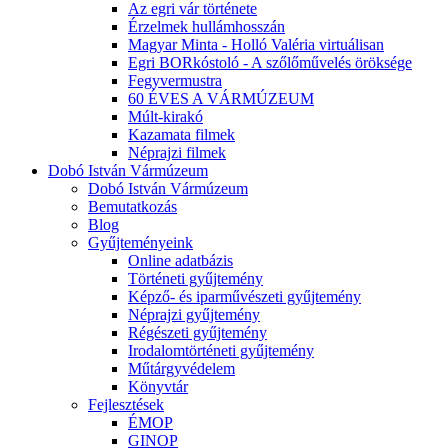
Az egri vár története
Érzelmek hullámhosszán
Magyar Minta - Holló Valéria virtuálisan
Egri BORkóstoló - A szőlőművelés öröksége
Fegyvermustra
60 ÉVES A VÁRMÚZEUM
Múlt-kirakó
Kazamata filmek
Néprajzi filmek
Dobó István Vármúzeum
Dobó István Vármúzeum
Bemutatkozás
Blog
Gyűjteményeink
Online adatbázis
Történeti gyűjtemény
Képző- és iparművészeti gyűjtemény
Néprajzi gyűjtemény
Régészeti gyűjtemény
Irodalomtörténeti gyűjtemény
Műtárgyvédelem
Könyvtár
Fejlesztések
ÉMOP
GINOP