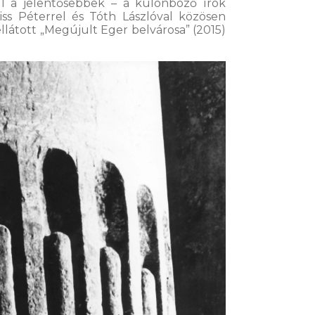
l a jelentősebbek – a különböző írók
iss Péterrel és Tóth Lászlóval közösen
ellátott „Megújult Eger belvárosa” (2015)