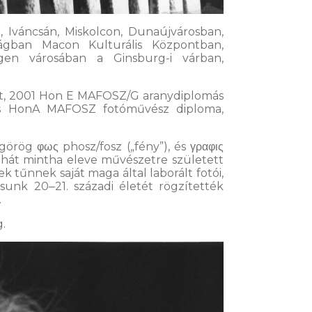
n, Iváncsán, Miskolcon, Dunaújvárosban,
ágban Macon Kulturális Központban,
gen városában a Ginsburg-i várban,
rt, 2001 Hon E MAFOSZ/G aranydiplomás
 és HonA MAFOSZ fotóművész diploma,
örög φως phosz/fosz („fény”), és γραφις
, tehát mintha eleve művészetre született
k tűnnek saját maga által laborált fotói,
unk 20‒21. századi életét rögzítették
.
g.