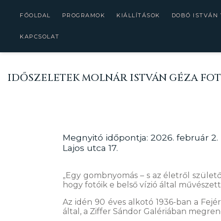
FŐOLDAL
PROGRAMOK
KIÁLLÍTÁSOK
DOBÓ ISTVÁN
KAPCSOLAT
IDŐSZELETEK MOLNÁR ISTVÁN GÉZA FOT
Megnyitó időpontja: 2026. február 2.
Lajos utca 17.
„Egy gombnyomás – s az életről szület
hogy fotóik e belső vízió által művészett
Az idén 90 éves alkotó 1936-ban a Fej
által, a Ziffer Sándor Galériában megrend