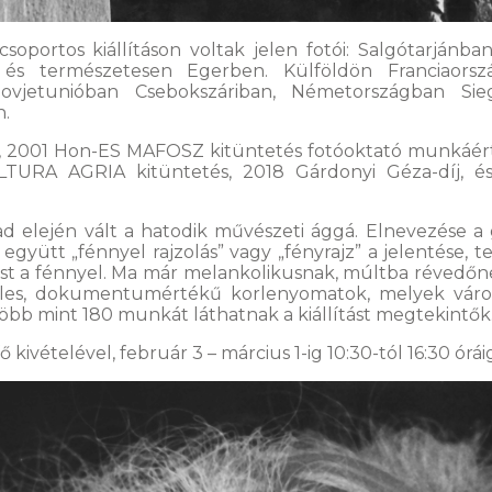
soportos kiállításon voltak jelen fotói: Salgótarjánba
 és természetesen Egerben. Külföldön Franciaorsz
zovjetunióban Csebokszáriban, Németországban Sie
n.
díj, 2001 Hon-ES MAFOSZ kitüntetés fotóoktató munkáé
LTURA AGRIA kitüntetés, 2018 Gárdonyi Géza-díj,
d elején vált a hatodik művészeti ággá. Elnevezése a g
red, együtt „fénnyel rajzolás” vagy „fényrajz” a jelentése
 fest a fénnyel. Ma már melankolikusnak, múltba révedőne
eles, dokumentumértékű korlenyomatok, melyek város
öbb mint 180 munkát láthatnak a kiállítást megtekintők
ivételével, február 3 – március 1-ig 10:30-tól 16:30 órái