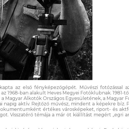
apta az első fényképezőgépét. Művészi fotózással az
t az 1968-ban alakult Heves Megyei Fotóklubnak. 1981-tő
tagja a Magyar Alkotók Országos Egyesületének, a Magya
i napig aktív. Rejtőző művész, mindent a képekre bíz. 
dokumentumként értékes városképeket, riport- és aktfotó
got. Visszatérő témája a már öt kiállítást megért „egri 