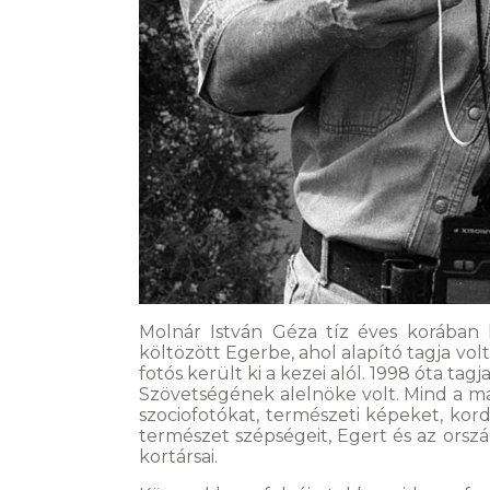
Molnár István Géza tíz éves korában k
költözött Egerbe, ahol alapító tagja vol
fotós került ki a kezei alól. 1998 óta 
Szövetségének alelnöke volt. Mind a ma
szociofotókat, természeti képeket, kor
természet szépségeit, Egert és az orszá
kortársai.