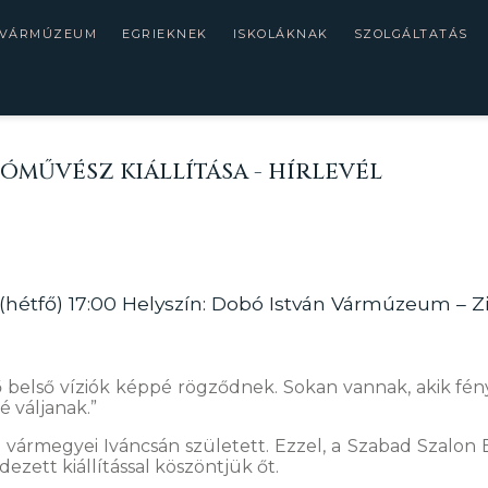
 VÁRMÚZEUM
EGRIEKNEK
ISKOLÁKNAK
SZOLGÁLTATÁS
ÓMŰVÉSZ KIÁLLÍTÁSA - HÍRLEVÉL
 (hétfő) 17:00 Helyszín: Dobó István Vármúzeum – Z
ő belső víziók képpé rögződnek. Sokan vannak, akik f
é váljanak.”
ér vármegyei Iváncsán született. Ezzel, a Szabad Szalo
ezett kiállítással köszöntjük őt.