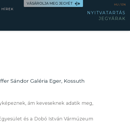
VÁSÁROLJA MEG JEGYÉT
HU /
EN
HÍREK
NYITVATARTÁS
JEGYÁRAK
iffer Sándor Galéria Eger, Kossuth
ényképeznek, ám keveseknek adatik meg,
n Egyesület és a Dobó István Vármúzeum