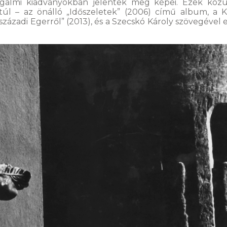
orgalmi kiadványokban jelentek meg képei. Ezek közü
túl – az önálló „Időszeletek” (2006) című album, a K
századi Egerről” (2013), és a Szecskó Károly szövegével 