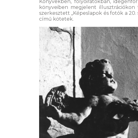
Könyvekben, folyóiratokban, idegenf
könyveiben megjelent illusztrációkon 
szerkesztett „Képeslapok és fotók a 20. 
című kötetek.