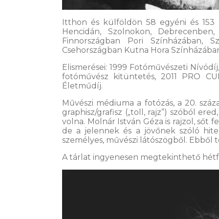
Itthon és külföldön 58 egyéni és 153 c
Hencidán, Szolnokon, Debrecenben,
Finnországban Pori Színházában, S
Csehországban Kutna Hora Színházába
Elismerései: 1999 Fotóművészeti Nívó
fotóművész kitüntetés, 2011 PRO CU
Életműdíj.
Művészi médiuma a fotózás, a 20. száza
graphisz/grafisz („toll, rajz”) szóból e
volna. Molnár István Géza is rajzol, sőt
de a jelennek és a jövőnek szóló hit
személyes, művészi látószögből. Ebből t
A tárlat ingyenesen megtekinthető hétfő k