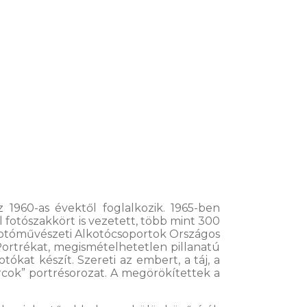
 1960-as évektől foglalkozik. 1965-ben
l fotószakkört is vezetett, több mint 300
r Fotóművészeti Alkotócsoportok Országos
Portrékat, megismételhetetlen pillanatú
kat készít. Szereti az embert, a táj, a
arcok” portrésorozat. A megörökítettek a