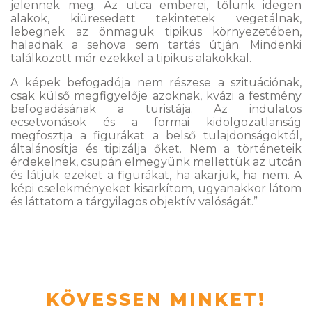
jelennek meg. Az utca emberei, tőlünk idegen
alakok, kiüresedett tekintetek vegetálnak,
lebegnek az önmaguk tipikus környezetében,
haladnak a sehova sem tartás útján. Mindenki
találkozott már ezekkel a tipikus alakokkal.
A képek befogadója nem részese a szituációnak,
csak külső megfigyelője azoknak, kvázi a festmény
befogadásának a turistája. Az indulatos
ecsetvonások és a formai kidolgozatlanság
megfosztja a figurákat a belső tulajdonságoktól,
általánosítja és tipizálja őket. Nem a történeteik
érdekelnek, csupán elmegyünk mellettük az utcán
és látjuk ezeket a figurákat, ha akarjuk, ha nem. A
képi cselekményeket kisarkítom, ugyanakkor látom
és láttatom a tárgyilagos objektív valóságát.”
KÖVESSEN MINKET!