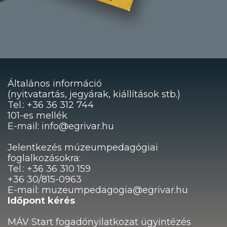
Általános információ
(nyitvatartás, jegyárak, kiállítások stb.)
Tel.: +36 36 312 744
101-es mellék
E-mail: info@egrivar.hu
Jelentkezés múzeumpedagógiai
foglalkozásokra:
Tel.: +36 36 310 159
+36 30/815-0963
E-mail: muzeumpedagogia@egrivar.hu
Időpont kérés
MÁV Start fogadónyilatkozat ügyintézés