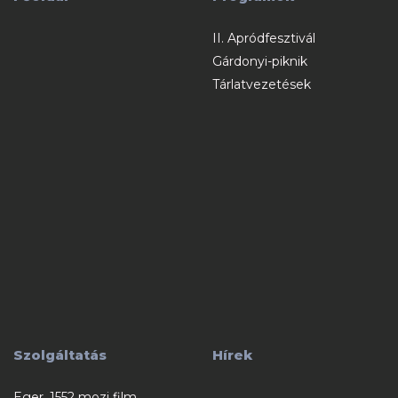
II. Apródfesztivál
Gárdonyi-piknik
Tárlatvezetések
Szolgáltatás
Hírek
Eger, 1552 mozi film