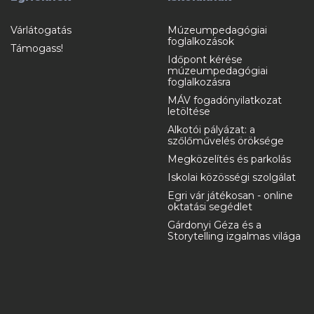
Várlátogatás
Múzeumpedagógiai
foglalkozások
Támogass!
Időpont kérése
múzeumpedagógiai
foglalkozásra
MÁV fogadónyilatkozat
letöltése
Alkotói pályázat: a
szőlőművelés öröksége
Megközelítés és parkolás
Iskolai közösségi szolgálat
Egri vár játékosan - online
oktatási segédlet
Gárdonyi Géza és a
Storytelling izgalmas világa