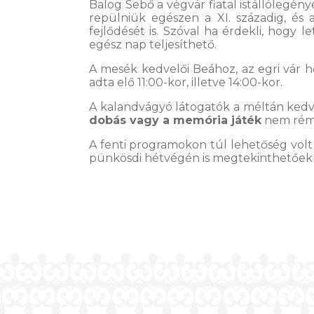
Balog Sebő a végvár fiatal istállólegénye
repülniük egészen a XI. századig, és 
fejlődését is. Szóval ha érdekli, hogy 
egész nap teljesíthető.
A mesék kedvelői Beához, az egri vár h
adta elő 11:00-kor, illetve 14:00-kor.
A kalandvágyó látogatók a méltán ked
dobás vagy a memória játék
nem rémí
A fenti programokon túl lehetőség volt
pünkösdi hétvégén is megtekinthetőek 