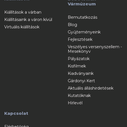
Vármúzeum
Kiállítások a várban
Bemutatkozás
Kiállításaink a váron kívül
Blog
Virtuális kiállítások
Gyűjteményeink
Fejlesztések
Veszélyes versenyszellem -
Mesekönyv
Pályázatok
Kisfilmek
Kiadványaink
Gárdonyi Kert
Aktuális álláshirdetések
Kutatóknak
Hírlevél
Kapcsolat
Elérhetőség