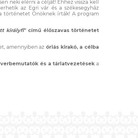
en neki elérni a célját! Ehhez vissza kell
merhetik az Egri vár és a székesegyház
zt a történetet Önöknek írták! A program
t királyfi
” című élőszavas történetet
et, amennyiben az
óriás kirakó, a célba
verbemutatók és a tárlatvezetések
a