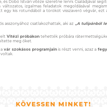
, és Dobó István vitéze szeretne lenni. Családjával segíts
a változatos, izgalmas feladatok megoldásával megis
lett egy kis rotundából a törököt visszaverő végvár, e
ős asszonyához csatlakozhattak, aki az
„
A tulipánból let
velt
Vitézi próbákon
tehették próbára rátermettségük
tette meg őket.
 a
vár szokásos programjain
is részt venni, azaz a
fegy
voltak.
KÖVESSEN MINKET!