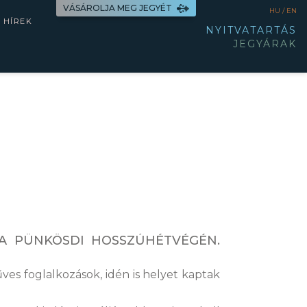
VÁSÁROLJA MEG JEGYÉT
HU /
EN
HÍREK
NYITVATARTÁS
JEGYÁRAK
 A PÜNKÖSDI HOSSZÚHÉTVÉGÉN.
es foglalkozások, idén is helyet kaptak