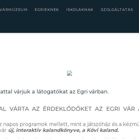
 VÁRMÚZEUM
EGRIEKNEK
ISKOLÁKNAK
SZOLGÁLTATÁS
tal várjuk a látogatókat az Egri várban.
AL VÁRTA AZ ÉRDEKLŐDŐKET AZ EGRI VÁR
napos programok mellett, mint a játszóház és a kézműv
vár
új, interaktív kalandkönyve, a Kövi kaland.