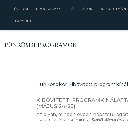
FŐOLDAL
PROGRAMOK
KIÁLLÍTÁSOK
DOBÓ ISTVÁN
KAPCSOLAT
PÜNKÖSDI PROGRAMOK
Pünkösdkor kibővített programkínálat
KIBŐVÍTETT PROGRAMKÍNÁLATT
(MÁJUS 24-25)
Az olyan, minden évben népszerű egész 
családi játékaink, mint a
Sebő álma
és a 