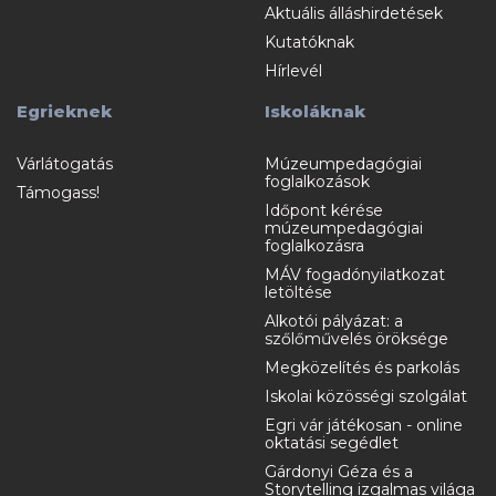
Aktuális álláshirdetések
Kutatóknak
Hírlevél
Egrieknek
Iskoláknak
Várlátogatás
Múzeumpedagógiai
foglalkozások
Támogass!
Időpont kérése
múzeumpedagógiai
foglalkozásra
MÁV fogadónyilatkozat
letöltése
Alkotói pályázat: a
szőlőművelés öröksége
Megközelítés és parkolás
Iskolai közösségi szolgálat
Egri vár játékosan - online
oktatási segédlet
Gárdonyi Géza és a
Storytelling izgalmas világa