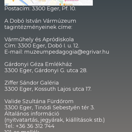
Postacím: 3300 Eger, Pf. 10.
A Dobó István Vármúzeum
tagintézményeinek címe:
Várműhely és Apródiskola
Cím: 3300 Eger, Dobó I. u. 12.
E-mail: muzeumpedagogia@egrivar.hu
Gárdonyi Géza Emlékház
3300 Eger, Gárdonyi G. utca 28.
Ziffer Sándor Galéria
3300 Eger, Kossuth Lajos utca 17.
Valide Szultána Fürdőrom
3300 Eger, Tinódi Sebestyén tér 3.
Általános információ
(nyitvatartás, jegyárak, kiállítások stb.)
Tel.: +36 36 312 744