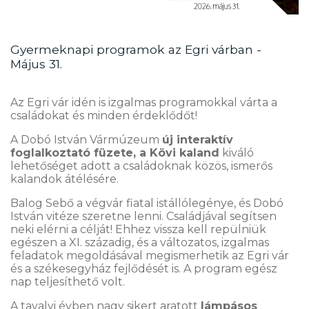
Gyermeknapi programok az Egri várban -
Május 31.
Az Egri vár idén is izgalmas programokkal várta a
családokat és minden érdeklődőt!
A Dobó István Vármúzeum
új interaktív
foglalkoztató füzete, a Kövi kaland
kiváló
lehetőséget adott a családoknak közös, ismerős
kalandok átélésére.
Balog Sebő a végvár fiatal istállólegénye, és Dobó
István vitéze szeretne lenni. Családjával segítsen
neki elérni a célját! Ehhez vissza kell repülniük
egészen a XI. századig, és a változatos, izgalmas
feladatok megoldásával megismerhetik az Egri vár
és a székesegyház fejlődését is. A program egész
nap teljesíthető volt.
A tavalyi évben nagy sikert aratott
lámpásos