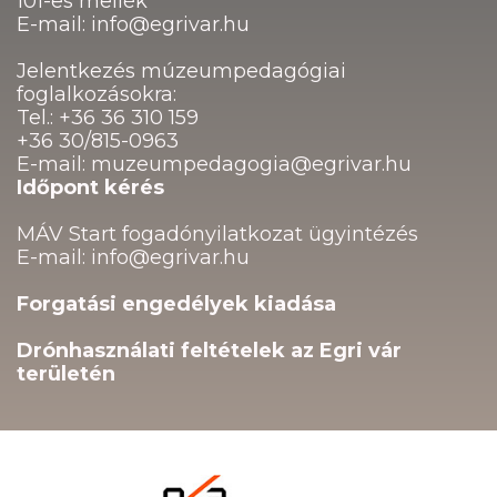
101-es mellék
E-mail: info@egrivar.hu
Jelentkezés múzeumpedagógiai
foglalkozásokra:
Tel.: +36 36 310 159
+36 30/815-0963
E-mail: muzeumpedagogia@egrivar.hu
Időpont kérés
MÁV Start fogadónyilatkozat ügyintézés
E-mail: info@egrivar.hu
Forgatási engedélyek kiadása
Drónhasználati feltételek az Egri vár
területén