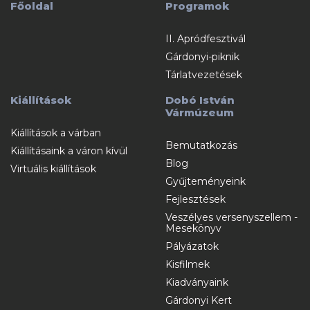
Főoldal
Programok
II. Apródfesztivál
Gárdonyi-piknik
Tárlatvezetések
Kiállítások
Dobó István
Vármúzeum
Kiállítások a várban
Bemutatkozás
Kiállításaink a váron kívül
Blog
Virtuális kiállítások
Gyűjteményeink
Fejlesztések
Veszélyes versenyszellem -
Mesekönyv
Pályázatok
Kisfilmek
Kiadványaink
Gárdonyi Kert