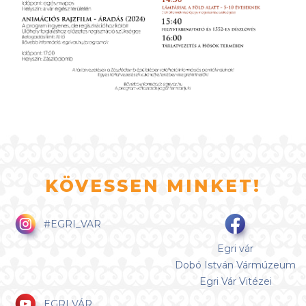
KÖVESSEN MINKET!
#EGRI_VAR
Egri vár
Dobó István Vármúzeum
Egri Vár Vitézei
EGRI VÁR