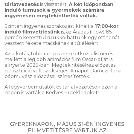
tárlatvezetés
is visszatért.
A két időpontban
induló turnusok a gyermekek számára
ingyenesen megtekinthetők voltak.
Szintén ingyenes szórakozást kínált a
17:00-kor
induló filmvetítésünk
is, az Áradás (Flow) 85
percén keresztül drukkolhattunk egy otthonát
vesztett fekete macskának a túlélésért.
Az alkotás, több rangos nemzetközi elismerés
mellett a legjobb animációs film Oscar-díját is
elnyerte 2025-ben. Megtekintéséhez előzetes
regisztráció volt szükséges. A napot Daróczi Ilona
bábművész előadásai színesítették.
A fegyverbemutatók és tárlatvezetések ezen a
napon is várták a Kedves Érdeklődőket!
GYEREKNAPON, MÁJUS 31-ÉN INGYENES
FILMVETÍTÉSRE VÁRTUK AZ