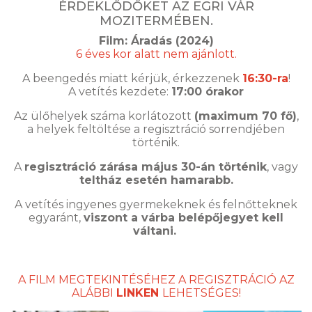
ÉRDEKLŐDŐKET AZ EGRI VÁR
MOZITERMÉBEN.
Film: Áradás (2024)
6 éves kor alatt nem ajánlott.
A beengedés miatt kérjük, érkezzenek
16:30-ra
!
A vetítés kezdete:
17:00 órakor
Az ülőhelyek száma korlátozott
(maximum 70 fő)
,
a helyek feltöltése a regisztráció sorrendjében
történik.
A
regisztráció zárása május 30-án történik
, vagy
teltház esetén hamarabb.
A vetítés ingyenes gyermekeknek és felnőtteknek
egyaránt,
viszont a várba belépőjegyet kell
váltani.
A FILM MEGTEKINTÉSÉHEZ A REGISZTRÁCIÓ AZ
ALÁBBI
LINKEN
LEHETSÉGES!