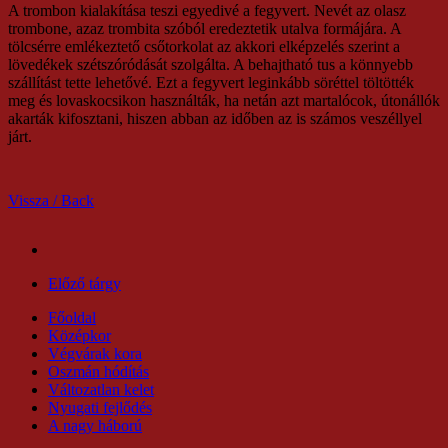
A trombon kialakítása teszi egyedivé a fegyvert. Nevét az olasz
trombone, azaz trombita szóból eredeztetik utalva formájára. A
tölcsérre emlékeztető csőtorkolat az akkori elképzelés szerint a
lövedékek szétszóródását szolgálta. A behajtható tus a könnyebb
szállítást tette lehetővé. Ezt a fegyvert leginkább söréttel töltötték
meg és lovaskocsikon használták, ha netán azt martalócok, útonállók
akarták kifosztani, hiszen abban az időben az is számos veszéllyel
járt.
Vissza / Back
Előző tárgy
Főoldal
Középkor
Végvárak kora
Oszmán hódítás
Változatlan kelet
Nyugati fejlődés
A nagy háború