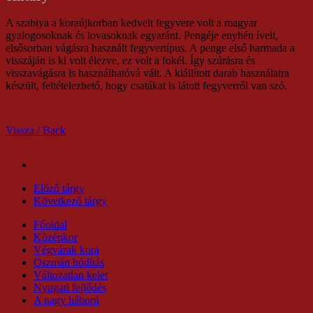
A szablya a koraújkorban kedvelt fegyvere volt a magyar
gyalogosoknak és lovasoknak egyaránt. Pengéje enyhén ívelt,
elsősorban vágásra használt fegyvertípus. A penge első harmada a
visszáján is ki volt élezve, ez volt a fokél. Így szúrásra és
visszavágásra is használhatóvá vált. A kiállított darab használatra
készült, feltételezhető, hogy csatákat is látott fegyverről van szó.
Vissza / Back
Előző tárgy
Következő tárgy
Főoldal
Középkor
Végvárak kora
Oszmán hódítás
Változatlan kelet
Nyugati fejlődés
A nagy háború