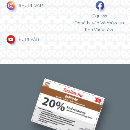
#EGRI_VAR
Egri vár
Dobó István Vármúzeum
Egri Vár Vitézei
EGRI VÁR