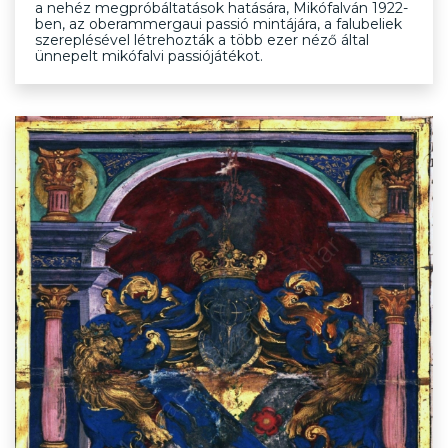
a nehéz megpróbáltatások hatására, Mikófalván 1922-
ben, az oberammergaui passió mintájára, a falubeliek
szereplésével létrehozták a több ezer néző által
ünnepelt mikófalvi passiójátékot.