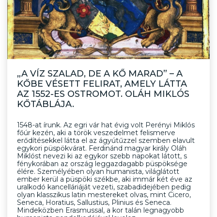
„A VÍZ SZALAD, DE A KŐ MARAD” – A
KŐBE VÉSETT FELIRAT, AMELY LÁTTA
AZ 1552-ES OSTROMOT. OLÁH MIKLÓS
KŐTÁBLÁJA.
1548-at írunk. Az egri vár hat évig volt Perényi Miklós
főúr kezén, aki a török veszedelmet felismerve
erődítésekkel látta el az ágyútűzzel szemben elavult
egykori püspökvárat. Ferdinánd magyar király Oláh
Miklóst nevezi ki az egykor szebb napokat látott, s
fénykorában az ország leggazdagabb püspöksége
élére. Személyében olyan humanista, világlátott
ember kerül a püspöki székbe, aki immár két éve az
uralkodó kancelláriáját vezeti, szabadidejében pedig
olyan klasszikus latin mestereket olvas, mint Cicero,
Seneca, Horatius, Sallustius, Plinius és Seneca.
Mindeközben Erasmussal, a kor talán legnagyobb