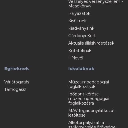
Veszélyes versenyszellem -
Mesekönyv
Pályázatok
Kisfilmek
Kiadványaink
Gárdonyi Kert
Aktuális álláshirdetések
Kutatóknak
Hírlevél
Egrieknek
Iskoláknak
Várlátogatás
Múzeumpedagógiai
foglalkozások
Támogass!
Időpont kérése
múzeumpedagógiai
foglalkozásra
MÁV fogadónyilatkozat
letöltése
Alkotói pályázat: a
szőlőművelés öröksége