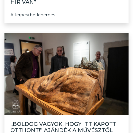
HÍR VAN”
A terpesi betlehemes
„BOLDOG VAGYOK, HOGY ITT KAPOTT
OTTHONT!” AJÁNDÉK A MŰVÉSZTŐL