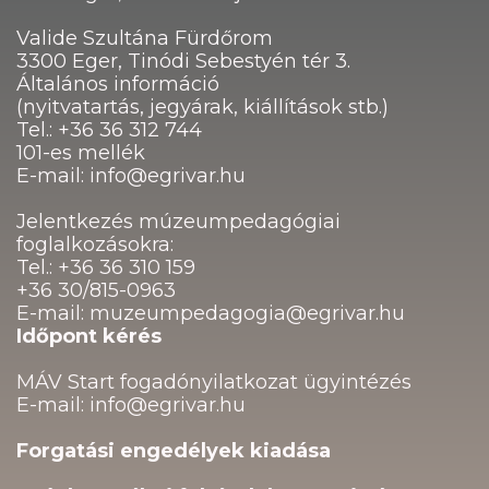
Valide Szultána Fürdőrom
3300 Eger, Tinódi Sebestyén tér 3.
Általános információ
(nyitvatartás, jegyárak, kiállítások stb.)
Tel.: +36 36 312 744
101-es mellék
E-mail: info@egrivar.hu
Jelentkezés múzeumpedagógiai
foglalkozásokra:
Tel.: +36 36 310 159
+36 30/815-0963
E-mail: muzeumpedagogia@egrivar.hu
Időpont kérés
MÁV Start fogadónyilatkozat ügyintézés
E-mail: info@egrivar.hu
Forgatási engedélyek kiadása