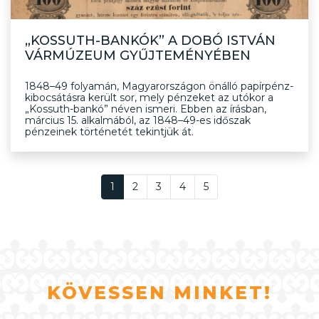
„KOSSUTH-BANKÓK” A DOBÓ ISTVÁN
VÁRMÚZEUM GYŰJTEMÉNYÉBEN
1848–49 folyamán, Magyarországon önálló papírpénz-
kibocsátásra került sor, mely pénzeket az utókor a
„Kossuth-bankó” néven ismeri. Ebben az írásban,
március 15. alkalmából, az 1848–49-es időszak
pénzeinek történetét tekintjük át.
1
2
3
4
5
KÖVESSEN MINKET!