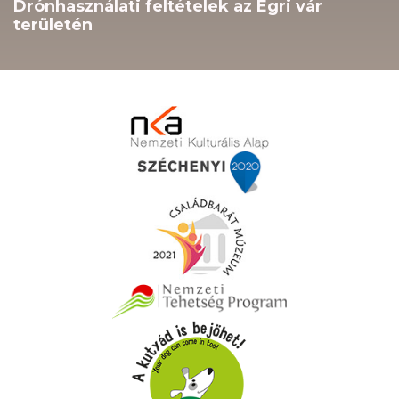
Drónhasználati feltételek az Egri vár
területén