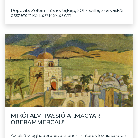
Popovits Zoltán Hősies tájkép, 2017 szilfa, szarvaskői
összetört kő 150×145×50 cm
MIKÓFALVI PASSIÓ A „MAGYAR
OBERAMMERGAU”
Az első világháború és a trianoni határok lezárása után,