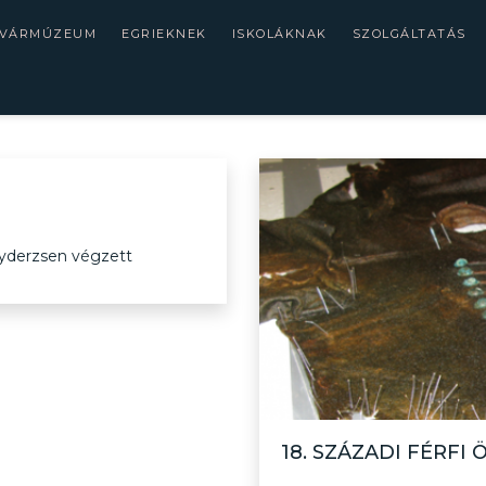
 VÁRMÚZEUM
EGRIEKNEK
ISKOLÁKNAK
SZOLGÁLTATÁS
lyderzsen végzett
18. SZÁZADI FÉRFI