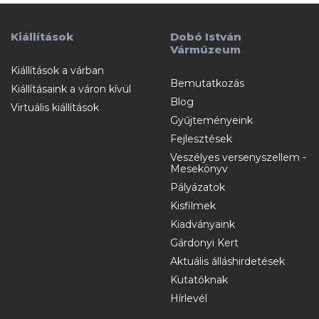
Kiállítások
Dobó István
Vármúzeum
Kiállítások a várban
Bemutatkozás
Kiállításaink a váron kívül
Blog
Virtuális kiállítások
Gyűjteményeink
Fejlesztések
Veszélyes versenyszellem -
Mesekönyv
Pályázatok
Kisfilmek
Kiadványaink
Gárdonyi Kert
Aktuális álláshirdetések
Kutatóknak
Hírlevél