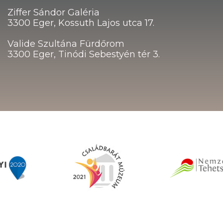
Ziffer Sándor Galéria
3300 Eger, Kossuth Lajos utca 17.
Valide Szultána Fürdőrom
3300 Eger, Tinódi Sebestyén tér 3.