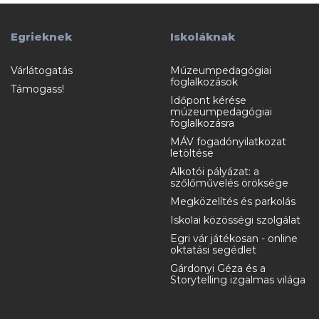
Egrieknek
Iskoláknak
Várlátogatás
Múzeumpedagógiai
foglalkozások
Támogass!
Időpont kérése
múzeumpedagógiai
foglalkozásra
MÁV fogadónyilatkozat
letöltése
Alkotói pályázat: a
szőlőművelés öröksége
Megközelítés és parkolás
Iskolai közösségi szolgálat
Egri vár játékosan - online
oktatási segédlet
Gárdonyi Géza és a
Storytelling izgalmas világa