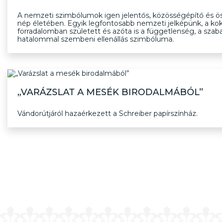
A nemzeti szimbólumok igen jelentős, közösségépítő és ös
nép életében. Egyik legfontosabb nemzeti jelképünk, a ko
forradalomban született és azóta is a függetlenség, a szab
hatalommal szembeni ellenállás szimbóluma.
„VARÁZSLAT A MESÉK BIRODALMÁBÓL”
Vándorútjáról hazaérkezett a Schreiber papírszínház.