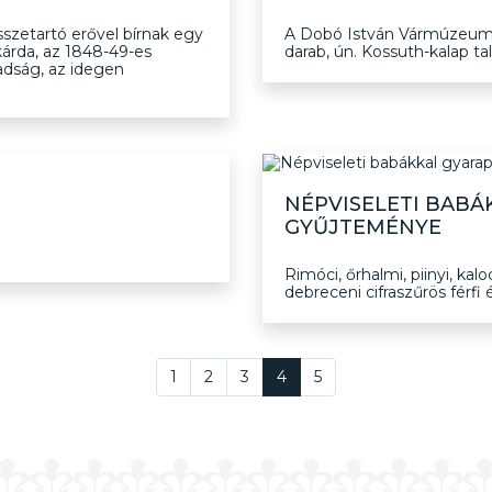
szetartó erővel bírnak egy
A Dobó István Vármúzeum t
kárda, az 1848-49-es
darab, ún. Kossuth-kalap tal
adság, az idegen
NÉPVISELETI BAB
GYŰJTEMÉNYE
Rimóci, őrhalmi, piinyi, ka
debreceni cifraszűrös férfi é
1
2
3
4
5