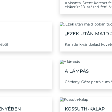
A visontai Szent Kereszt f
előkerült 18. századi férfi ö
„EZEK UTÁN MAJD 
éből
Kanadai kivándorlást követ
A LÁMPÁS
Gárdonyi Géza petróleumlá
ÉNYÉBEN
KOSSUTH-KALAP