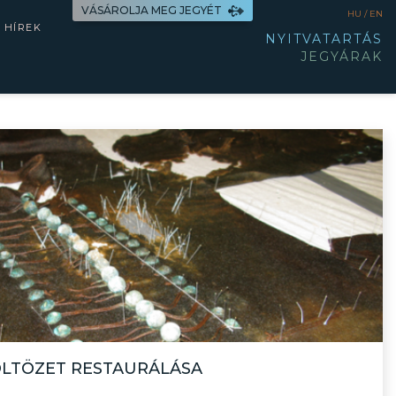
VÁSÁROLJA MEG JEGYÉT
HU /
EN
HÍREK
NYITVATARTÁS
JEGYÁRAK
 ÖLTÖZET RESTAURÁLÁSA