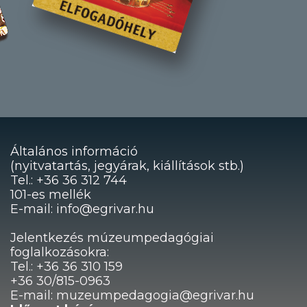
Általános információ
(nyitvatartás, jegyárak, kiállítások stb.)
Tel.: +36 36 312 744
101-es mellék
E-mail: info@egrivar.hu
Jelentkezés múzeumpedagógiai
foglalkozásokra:
Tel.: +36 36 310 159
+36 30/815-0963
E-mail: muzeumpedagogia@egrivar.hu