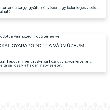
örténeti tárgyi gyűjteményében egy különleges viseleti
álható.
ÁKKAL GYARAPODOTT A VÁRMÚZEUM
locsai, kapuvári menyecske, sárközi gyöngygalléros lány,
s társai idézik a hajdani népviseletet.