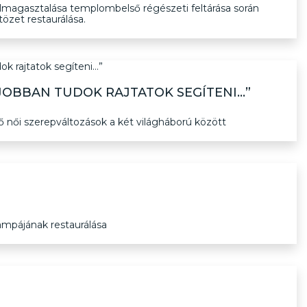
elmagasztalása templombelső régészeti feltárása során
ltözet restaurálása.
JOBBAN TUDOK RAJTATOK SEGÍTENI…”
ő női szerepváltozások a két világháború között
mpájának restaurálása