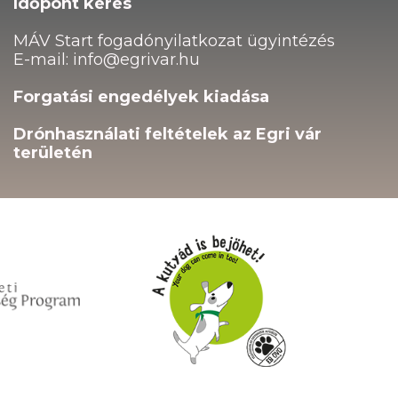
Időpont kérés
MÁV Start fogadónyilatkozat ügyintézés
E-mail: info@egrivar.hu
Forgatási engedélyek kiadása
Drónhasználati feltételek az Egri vár
területén