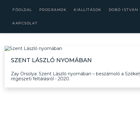
FŐOLDAL
PROGRAMOK
KIÁLLÍTÁSOK
DOBÓ ISTVÁN
KAPCSOLAT
SZENT LÁSZLÓ NYOMÁBAN
Zay Orsolya: Szent László nyomában – beszámoló a Széke
régészeti feltárásról - 2020.