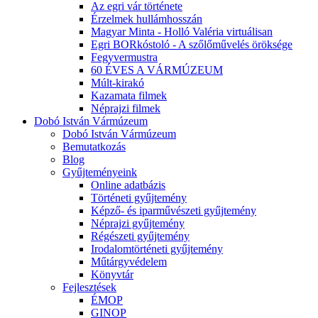
Az egri vár története
Érzelmek hullámhosszán
Magyar Minta - Holló Valéria virtuálisan
Egri BORkóstoló - A szőlőművelés öröksége
Fegyvermustra
60 ÉVES A VÁRMÚZEUM
Múlt-kirakó
Kazamata filmek
Néprajzi filmek
Dobó István Vármúzeum
Dobó István Vármúzeum
Bemutatkozás
Blog
Gyűjteményeink
Online adatbázis
Történeti gyűjtemény
Képző- és iparművészeti gyűjtemény
Néprajzi gyűjtemény
Régészeti gyűjtemény
Irodalomtörténeti gyűjtemény
Műtárgyvédelem
Könyvtár
Fejlesztések
ÉMOP
GINOP