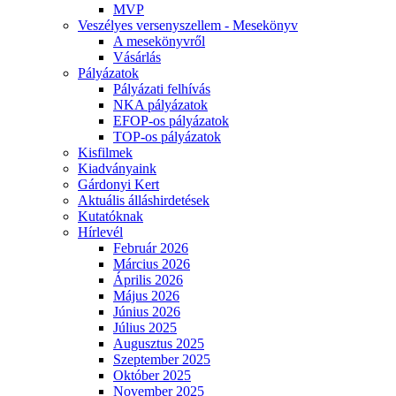
MVP
Veszélyes versenyszellem - Mesekönyv
A mesekönyvről
Vásárlás
Pályázatok
Pályázati felhívás
NKA pályázatok
EFOP-os pályázatok
TOP-os pályázatok
Kisfilmek
Kiadványaink
Gárdonyi Kert
Aktuális álláshirdetések
Kutatóknak
Hírlevél
Február 2026
Március 2026
Április 2026
Május 2026
Június 2026
Július 2025
Augusztus 2025
Szeptember 2025
Október 2025
November 2025