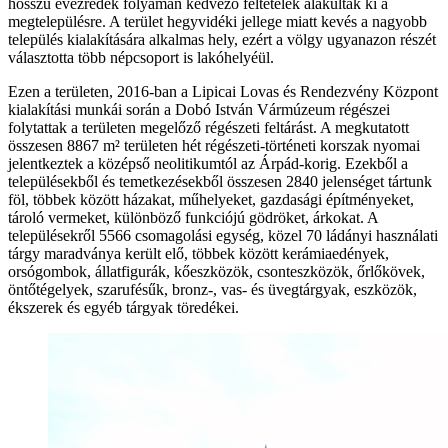
hosszú évezredek folyamán kedvező feltételek alakultak ki a
megtelepülésre. A terület hegyvidéki jellege miatt kevés a nagyobb
település kialakítására alkalmas hely, ezért a völgy ugyanazon részét
választotta több népcsoport is lakóhelyéül.
Ezen a területen, 2016-ban a Lipicai Lovas és Rendezvény Központ
kialakítási munkái során a Dobó István Vármúzeum régészei
folytattak a területen megelőző régészeti feltárást. A megkutatott
összesen 8867 m² területen hét régészeti-történeti korszak nyomai
jelentkeztek a középső neolitikumtól az Árpád-korig. Ezekből a
településekből és temetkezésekből összesen 2840 jelenséget tártunk
föl, többek között házakat, műhelyeket, gazdasági építményeket,
tároló vermeket, különböző funkciójú gödröket, árkokat. A
településekről 5566 csomagolási egység, közel 70 ládányi használati
tárgy maradványa került elő, többek között kerámiaedények,
orsógombok, állatfigurák, kőeszközök, csonteszközök, őrlőkövek,
öntőtégelyek, szarufésűk, bronz-, vas- és üvegtárgyak, eszközök,
ékszerek és egyéb tárgyak töredékei.