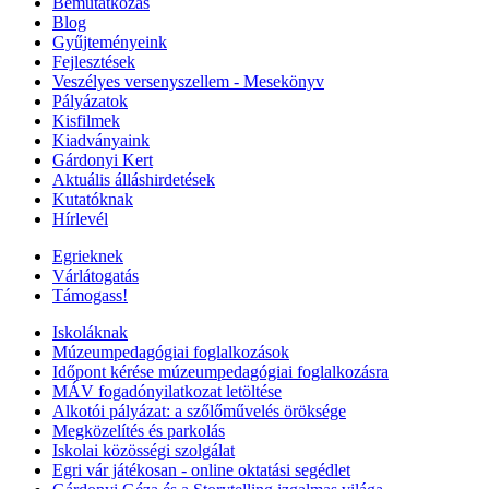
Bemutatkozás
Blog
Gyűjteményeink
Fejlesztések
Veszélyes versenyszellem - Mesekönyv
Pályázatok
Kisfilmek
Kiadványaink
Gárdonyi Kert
Aktuális álláshirdetések
Kutatóknak
Hírlevél
Egrieknek
Várlátogatás
Támogass!
Iskoláknak
Múzeumpedagógiai foglalkozások
Időpont kérése múzeumpedagógiai foglalkozásra
MÁV fogadónyilatkozat letöltése
Alkotói pályázat: a szőlőművelés öröksége
Megközelítés és parkolás
Iskolai közösségi szolgálat
Egri vár játékosan - online oktatási segédlet