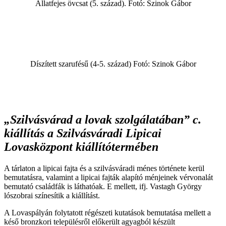
Állatfejes övcsat (5. század). Fotó: Szinok Gábor
Díszített szarufésű (4-5. század) Fotó: Szinok Gábor
„Szilvásvárad a lovak szolgálatában” c.
kiállítás a Szilvásváradi Lipicai
Lovasközpont kiállítótermében
A tárlaton a lipicai fajta és a szilvásváradi ménes története kerül
bemutatásra, valamint a lipicai fajták alapító ménjeinek vérvonalát
bemutató családfák is láthatóak. E mellett, ifj. Vastagh György
lószobrai színesítik a kiállítást.
A Lovaspályán folytatott régészeti kutatások bemutatása mellett a
késő bronzkori településről előkerült agyagból készült