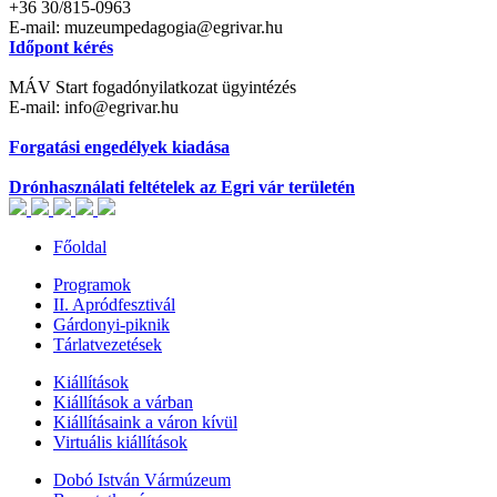
+36 30/815-0963
E-mail: muzeumpedagogia@egrivar.hu
Időpont kérés
MÁV Start fogadónyilatkozat ügyintézés
E-mail: info@egrivar.hu
Forgatási engedélyek kiadása
Drónhasználati feltételek az Egri vár területén
Főoldal
Programok
II. Apródfesztivál
Gárdonyi-piknik
Tárlatvezetések
Kiállítások
Kiállítások a várban
Kiállításaink a váron kívül
Virtuális kiállítások
Dobó István Vármúzeum