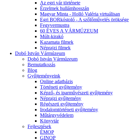
Az egri vár története
Érzelmek hullámhosszán
Magyar Minta - Holló Valéria virtuálisan
Egri BORkóstoló - A szőlőművelés öröksége
Fegyvermustra
60 ÉVES A VÁRMÚZEUM
Múlt-kirakó
Kazamata filmek
Néprajzi filmek
Dobó István Vármúzeum
Dobó István Vármúzeum
Bemutatkozás
Blog
Gyűjteményeink
Online adatbázis
Történeti gyűjtemény
Képző- és iparművészeti gyűjtemény
Néprajzi gyűjtemény
Régészeti gyűjtemény
Irodalomtörténeti gyűjtemény
Műtárgyvédelem
Könyvtár
Fejlesztések
ÉMOP
GINOP