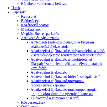
Bérelhető konferencia helyszín
Hírek
Kapcsolat
Kapcsolat
Elérhetőség
Közérdekű adatok
Munkatársak
Megközelítés és parkolás
Adatkezelési tájékoztatók
A Nemzeti Emlékezetpedagógiai Program
adatkezelési tájékoztatója
Adatkezelési tájékoztató és folyamatleírás a belső
visszaélés-bejelentő rendszerben tett bejelentése
Adatvédelmi tájékoztató a meghirdetettet
álláspályázatra jelentkezők személyes adatainak
kezeléséről
Adatvédelmi tájékoztató
Adatvédelmi tájékoztató hírlevél szolgáltatásról
Adatkezelési tájékoztató programok,
rendezvények kapcsán
Adatkezelési tájékoztató múzeumpedagógiai
programokra történő regisztráció kapcsán
Tájékoztató a kamerarendszerről
Közbeszerzések
Önkéntesség