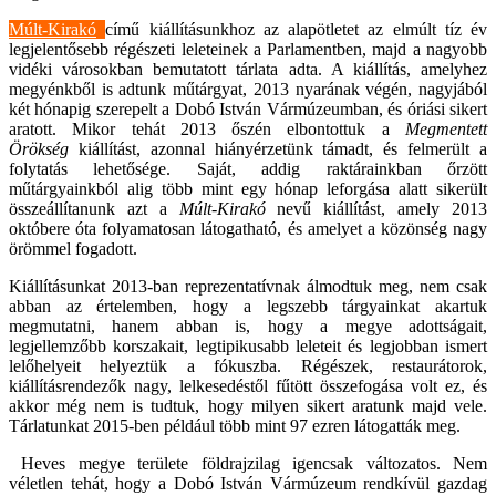
Múlt-Kirakó
című kiállításunkhoz az alapötletet az elmúlt tíz év
legjelentősebb régészeti leleteinek a Parlamentben, majd a nagyobb
vidéki városokban bemutatott tárlata adta. A kiállítás, amelyhez
megyénkből is adtunk műtárgyat, 2013 nyarának végén, nagyjából
két hónapig szerepelt a Dobó István Vármúzeumban, és óriási sikert
aratott. Mikor tehát 2013 őszén elbontottuk a
Megmentett
Örökség
kiállítást, azonnal hiányérzetünk támadt, és felmerült a
folytatás lehetősége. Saját, addig raktárainkban őrzött
műtárgyainkból alig több mint egy hónap leforgása alatt sikerült
összeállítanunk azt a
Múlt-Kirakó
nevű kiállítást, amely 2013
októbere óta folyamatosan látogatható, és amelyet a közönség nagy
örömmel fogadott.
Kiállításunkat 2013-ban reprezentatívnak álmodtuk meg, nem csak
abban az értelemben, hogy a legszebb tárgyainkat akartuk
megmutatni, hanem abban is, hogy a megye adottságait,
legjellemzőbb korszakait, legtipikusabb leleteit és legjobban ismert
lelőhelyeit helyeztük a fókuszba. Régészek, restaurátorok,
kiállításrendezők nagy, lelkesedéstől fűtött összefogása volt ez, és
akkor még nem is tudtuk, hogy milyen sikert aratunk majd vele.
Tárlatunkat 2015-ben például több mint 97 ezren látogatták meg.
Heves megye területe földrajzilag igencsak változatos. Nem
véletlen tehát, hogy a Dobó István Vármúzeum rendkívül gazdag