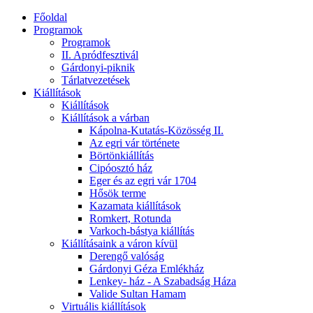
Főoldal
Programok
Programok
II. Apródfesztivál
Gárdonyi-piknik
Tárlatvezetések
Kiállítások
Kiállítások
Kiállítások a várban
Kápolna-Kutatás-Közösség II.
Az egri vár története
Börtönkiállítás
Cipóosztó ház
Eger és az egri vár 1704
Hősök terme
Kazamata kiállítások
Romkert, Rotunda
Varkoch-bástya kiállítás
Kiállításaink a váron kívül
Derengő valóság
Gárdonyi Géza Emlékház
Lenkey- ház - A Szabadság Háza
Valide Sultan Hamam
Virtuális kiállítások