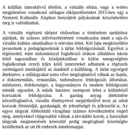
A kiállítás interaktívvá tételére, a virtuális sétára, vagy a webes
megjelenésre vonatkozó utólagos elképzeléseinket 2015-ben egy a
Nemzeti Kulturális Alaphoz benyújtott pályázatnak köszönhetően
meg is valósíthattuk.
A virtuális régészeti tárlatot elsősorban a történelem tanításhoz
ajánljuk, de számos művészettörténeti vonatkozása miatt a rajz-és
vizuális kultúra oktatásához is releváns lehet. Két fajta megközelítést
javasolunk a pedagógusoknak a tárlat feldolgozásánál. Egyrészt a
régészettel, mint tudománnyal foglalkozó órákon (általános iskola
felső tagozatában és középiskolában is külön tanegységben
foglalkoznak ezzel) teljes körű ismereteket adhatunk a régészek
szerteágazó munkájáról az ásatástól a kiállításig. A tárlat egységeit
áttekintve, a műtárgyakat sorra véve megfoghatóvá válnak az ásatás,
a dokumentálás, restaurálás, tudományos feldolgozás állomásai,
módszerei, érdekességei, a hagyományos és modern feldolgozási
minták egyaránt. A másik hasznos szempont lehet a különböző
korszakok feldolgozása. A gazdag anyag áttekintése
kézzelfoghatóvá, vizuális élményeivel megérthetővé teszi az adott
korszak életmódját, gazdaságát, de jelentőségét és jellemzőit is. Az
egyes tárgyak többoldalú vizsgálata számos következtetést enged
meg, amelyekkel világosabbá válnak a távolabbi korok, a használati
tárgyaik megismerésén keresztül pedig megfogható közelségbe
kerülhetnek az ott élt emberek mindennapjai.