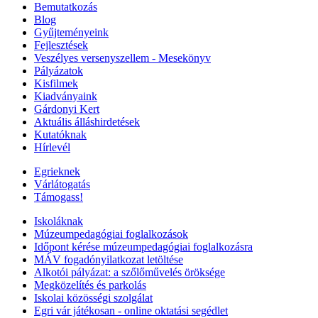
Bemutatkozás
Blog
Gyűjteményeink
Fejlesztések
Veszélyes versenyszellem - Mesekönyv
Pályázatok
Kisfilmek
Kiadványaink
Gárdonyi Kert
Aktuális álláshirdetések
Kutatóknak
Hírlevél
Egrieknek
Várlátogatás
Támogass!
Iskoláknak
Múzeumpedagógiai foglalkozások
Időpont kérése múzeumpedagógiai foglalkozásra
MÁV fogadónyilatkozat letöltése
Alkotói pályázat: a szőlőművelés öröksége
Megközelítés és parkolás
Iskolai közösségi szolgálat
Egri vár játékosan - online oktatási segédlet