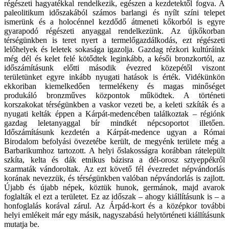
régészeti hagyatékkal rendelkezik, egészen a kezdetektől fogva. A
paleolitikum időszakából számos barlangi és nyílt színi telepet
ismerünk és a holocénnel kezdődő átmeneti kőkorból is egyre
gyarapodó régészeti anyaggal rendelkezünk. Az újkőkorban
térségünkben is teret nyert a termelőgazdálkodás, ezt régészeti
lelőhelyek és leletek sokasága igazolja. Gazdag rézkori kultúráink
még dél és kelet felé kötődtek leginkább, a késői bronzkortól, az
időszámításunk előtti második évezred közepétől viszont
területünket egyre inkább nyugati hatások is érték. Vidékünkön
ekkoriban kiemelkedően termelékeny és magas minőséget
produkáló bronzműves központok működtek. A történeti
korszakokat térségünkben a vaskor vezeti be, a keleti szkíták és a
nyugati kelták éppen a Kárpát-medencében találkoztak – régiónk
gazdag leletanyaggal bír mindkét népcsoportot illetően.
Időszámításunk kezdetén a Kárpát-medence ugyan a Római
Birodalom befolyási övezetébe került, de megyénk területe még a
Barbarikumhoz tartozott. A helyi őslakosságra korábban rátelepült
szkíta, kelta és dák etnikus bázisra a dél-orosz sztyeppékről
szarmaták vándoroltak. Az ezt követő fél évezredet népvándorlás
korának nevezzük, és térségünkben valóban népvándorlás is zajlott.
Újabb és újabb népek, köztük hunok, germánok, majd avarok
foglalták el ezt a területet. Ez az időszak – ahogy kiállításunk is – a
honfoglalás korával zárul. Az Árpád-kort és a középkor további
helyi emlékeit már egy másik, nagyszabású helytörténeti kiállításunk
mutatja be.