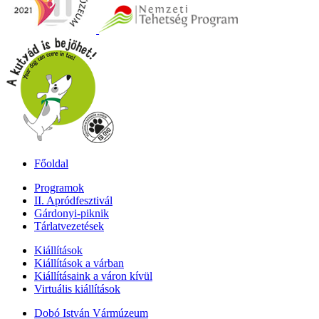
Főoldal
Programok
II. Apródfesztivál
Gárdonyi-piknik
Tárlatvezetések
Kiállítások
Kiállítások a várban
Kiállításaink a váron kívül
Virtuális kiállítások
Dobó István Vármúzeum