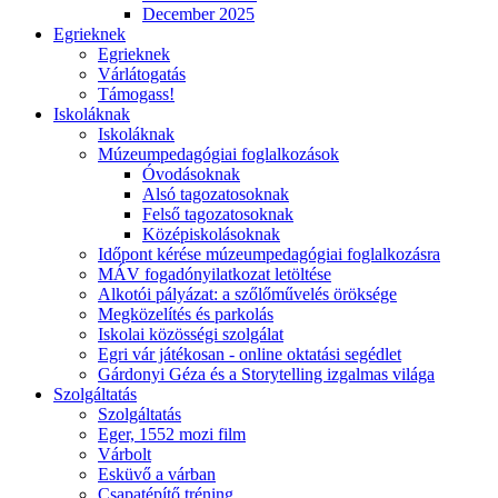
December 2025
Egrieknek
Egrieknek
Várlátogatás
Támogass!
Iskoláknak
Iskoláknak
Múzeumpedagógiai foglalkozások
Óvodásoknak
Alsó tagozatosoknak
Felső tagozatosoknak
Középiskolásoknak
Időpont kérése múzeumpedagógiai foglalkozásra
MÁV fogadónyilatkozat letöltése
Alkotói pályázat: a szőlőművelés öröksége
Megközelítés és parkolás
Iskolai közösségi szolgálat
Egri vár játékosan - online oktatási segédlet
Gárdonyi Géza és a Storytelling izgalmas világa
Szolgáltatás
Szolgáltatás
Eger, 1552 mozi film
Várbolt
Esküvő a várban
Csapatépítő tréning