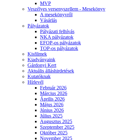
MVP
Veszélyes versenyszellem - Mesekönyv
A mesekönyvről
Vásárlás
Pályázatok
Pályázati felhívás
NKA pályázatok
EFOP-os pályázatok
TOP-os pályázatok
Kisfilmek
Kiadványaink
Gárdonyi Kert
Aktuális álláshirdetések
Kutatóknak
Hírlevél
Február 2026
Március 2026
Április 2026
Május 2026
Június 2026
Július 2025
Augusztus 2025
Szeptember 2025
Október 2025
November 2025