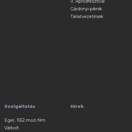
II. Apródfesztivál
Gárdonyi-piknik
Tárlatvezetések
Szolgáltatás
Hírek
Eger, 1552 mozi film
Várbolt