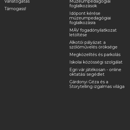
Várlátogatás
Múzeumpedagógiai
foglalkozások
Támogass!
Időpont kérése
múzeumpedagógiai
foglalkozásra
MÁV fogadónyilatkozat
letöltése
Alkotói pályázat: a
szőlőművelés öröksége
Megközelítés és parkolás
Iskolai közösségi szolgálat
Egri vár játékosan - online
oktatási segédlet
Gárdonyi Géza és a
Storytelling izgalmas világa