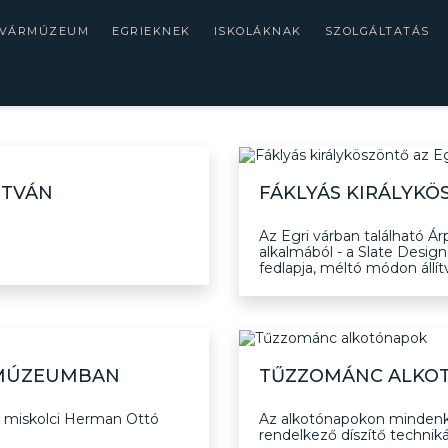
 VÁRMÚZEUM
EGRIEKNEK
ISKOLÁKNAK
SZOLGÁLTATÁS
STVÁN
FÁKLYÁS KIRÁLYKÖ
Az Egri várban található Á
alkalmából - a Slate Desig
fedlapja, méltó módon állí
RMÚZEUMBAN
TŰZZOMÁNC ALKO
 miskolci Herman Ottó
Az alkotónapokon mindenk
rendelkező díszítő techniká