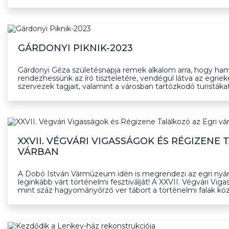
GÁRDONYI PIKNIK-2023
Gárdonyi Géza születésnapja remek alkalom arra, hogy hami
rendezhessünk az író tiszteletére, vendégül látva az egrieke
szervezek tagjait, valamint a városban tartózkodó turistákat
XXVII. VÉGVÁRI VIGASSÁGOK ÉS RÉGIZENE 
VÁRBAN
A Dobó István Vármúzeum idén is megrendezi az egri nyár
leginkább várt történelmi fesztiválját! A XXVII. Végvári Viga
mint száz hagyományőrző ver tábort a történelmi falak köz