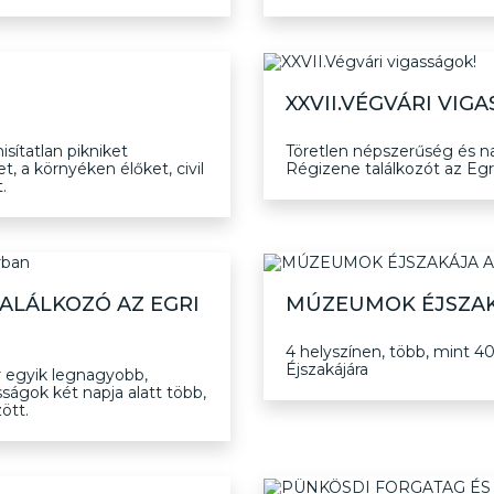
XXVII.VÉGVÁRI VIG
sítatlan pikniket
Töretlen népszerűség és n
t, a környéken élőket, civil
Régizene találkozót az Egri
.
TALÁLKOZÓ AZ EGRI
MÚZEUMOK ÉJSZAK
4 helyszínen, több, mint
Éjszakájára
 egyik legnagyobb,
sságok két napja alatt több,
ött.