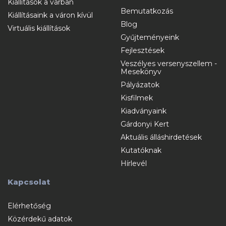
Kiállítások a várban
Bemutatkozás
Kiállításaink a váron kívül
Blog
Virtuális kiállítások
Gyűjteményeink
Fejlesztések
Veszélyes versenyszellem -
Mesekönyv
Pályázatok
Kisfilmek
Kiadványaink
Gárdonyi Kert
Aktuális álláshirdetések
Kutatóknak
Hírlevél
Kapcsolat
Elérhetőség
Közérdekű adatok