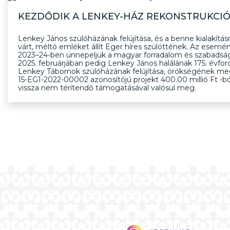
KEZDŐDIK A LENKEY-HÁZ REKONSTRUKCI
Lenkey János szülőházának felújítása, és a benne kialakításra
várt, méltó emléket állít Eger híres szülöttének. Az esemé
2023–24-ben ünnepeljük a magyar forradalom és szabadságh
2025. februárjában pedig Lenkey János halálának 175. évfor
Lenkey Tábornok szülőházának felújítása, örökségének meg
15-EG1-2022-00002 azonosítójú projekt 400.00 millió Ft -bó
vissza nem térítendő támogatásával valósul meg.