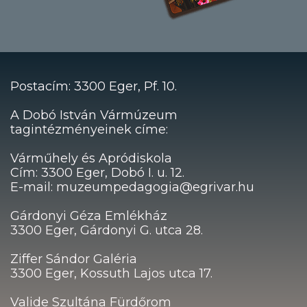
Postacím: 3300 Eger, Pf. 10.
A Dobó István Vármúzeum
tagintézményeinek címe:
Várműhely és Apródiskola
Cím: 3300 Eger, Dobó I. u. 12.
E-mail: muzeumpedagogia@egrivar.hu
Gárdonyi Géza Emlékház
3300 Eger, Gárdonyi G. utca 28.
Ziffer Sándor Galéria
3300 Eger, Kossuth Lajos utca 17.
Valide Szultána Fürdőrom