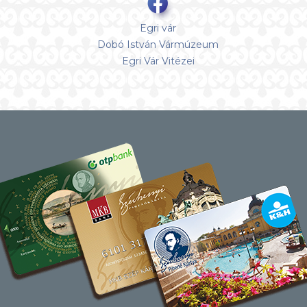
Egri vár
Dobó István Vármúzeum
Egri Vár Vitézei