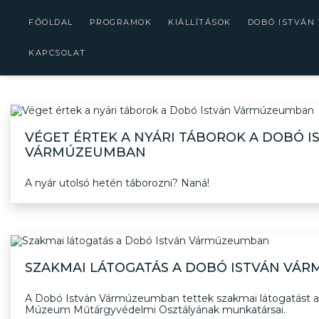
FŐOLDAL
PROGRAMOK
KIÁLLÍTÁSOK
DOBÓ ISTVÁN
KAPCSOLAT
VÉGET ÉRTEK A NYÁRI TÁBOROK A DOBÓ I
VÁRMÚZEUMBAN
A nyár utolsó hetén táborozni? Naná!
SZAKMAI LÁTOGATÁS A DOBÓ ISTVÁN VÁ
A Dobó István Vármúzeumban tettek szakmai látogatást a
Múzeum Műtárgyvédelmi Osztályának munkatársai.