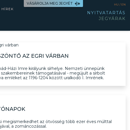
VÁSÁROLJA MEG JEGYÉT
HU /
EN
HÍREK
NYITVATARTÁS
JEGYÁRAK
SZÖNTŐ AZ EGRI VÁRBAN
rpád-Házi Imre királyunk sírhelye. Nemzeti ünnepünk
n szakembereinek támogatásával - megújult a sírbolt
tva emléket az 1196-1204 között uralkodó I. Imrének.
TÓNAPOK
i megismerkedhet az ötvösség több ezer éves múlttal
jával, a zománcozással.