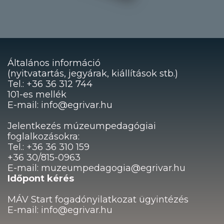
Általános információ
(nyitvatartás, jegyárak, kiállítások stb.)
Tel.: +36 36 312 744
101-es mellék
E-mail: info@egrivar.hu
Jelentkezés múzeumpedagógiai
foglalkozásokra:
Tel.: +36 36 310 159
+36 30/815-0963
E-mail: muzeumpedagogia@egrivar.hu
Időpont kérés
MÁV Start fogadónyilatkozat ügyintézés
E-mail: info@egrivar.hu