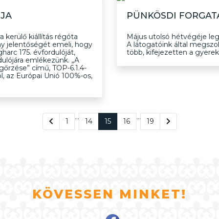
ÓJA
PÜNKÖSDI FORGAT
 kerülő kiállítás régóta
Május utolsó hétvégéje leg
ny jelentőségét emeli, hogy
A látogatóink által megsz
arc 175. évfordulóját,
több, kifejezetten a gyer
dulójára emlékezünk. „A
őrzése” című, TOP-6.1.4-
l, az Európai Unió 100%-os,
…
…
1
14
15
16
19
KÖVESSEN MINKET!